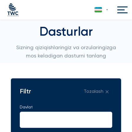
Dasturlar
Sizning qiziqishlaringiz va orzularingizga
mos keladigan dasturni tanlang
Filtr
Tozalash
Davlat