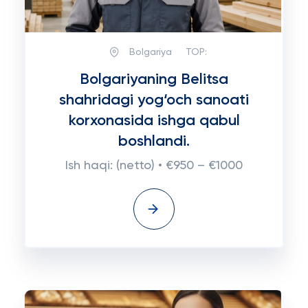
Bolgariya
TOP:
Bolgariyaning Belitsa
shahridagi yog‘och sanoati
korxonasida ishga qabul
boshlandi.
Ish haqi: (netto) • €950 – €1000