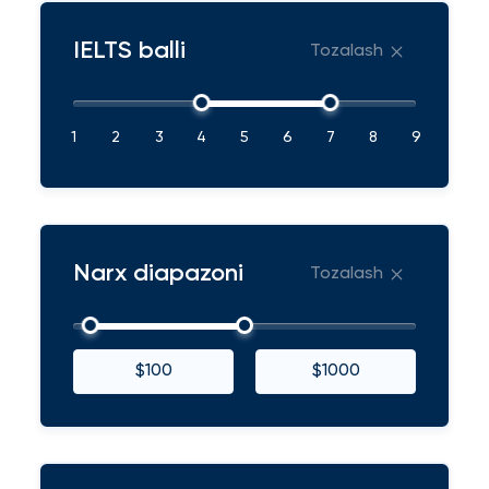
IELTS balli
Tozalash
1
2
3
4
5
6
7
8
9
Narx diapazoni
Tozalash
$100
$1000