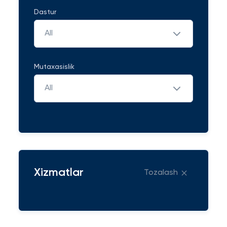
Dastur
All
Mutaxasislik
All
Xizmatlar
Tozalash