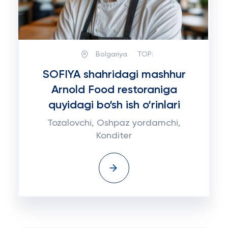
Bolgariya
TOP:
SOFIYA shahridagi mashhur
Arnold Food restoraniga
quyidagi bo‘sh ish o‘rinlari
Tozalovchi, Oshpaz yordamchi,
Konditer