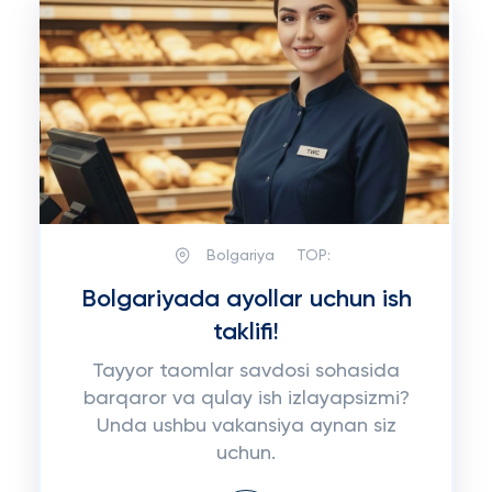
Bolgariya
TOP:
Bolgariyada ayollar uchun ish
taklifi!
Tayyor taomlar savdosi sohasida
barqaror va qulay ish izlayapsizmi?
Unda ushbu vakansiya aynan siz
uchun.