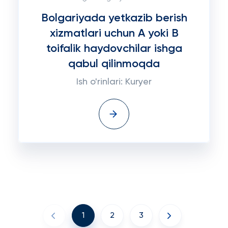
Bolgariyada yetkazib berish
xizmatlari uchun A yoki B
toifalik haydovchilar ishga
qabul qilinmoqda
Ish o'rinlari: Kuryer
1
2
3