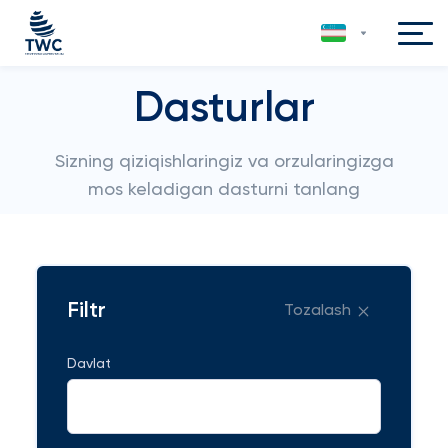
Dasturlar
Sizning qiziqishlaringiz va orzularingizga
mos keladigan dasturni tanlang
Filtr
Tozalash
Davlat