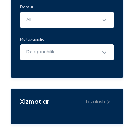
Dastur
All
Mutaxasislik
Dehqonchilik
Xizmatlar
Tozalash