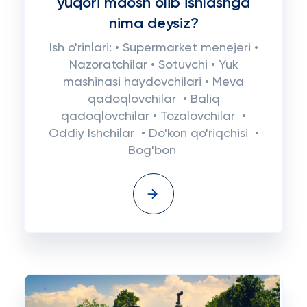
yuqori maosh olib ishlashga
nima deysiz?
Ish o'rinlari: • Supermarket menejeri •
Nazoratchilar • Sotuvchi • Yuk
mashinasi haydovchilari • Meva
qadoqlovchilar • Baliq
qadoqlovchilar • Tozalovchilar •
Oddiy Ishchilar • Do'kon qo'riqchisi •
Bog'bon