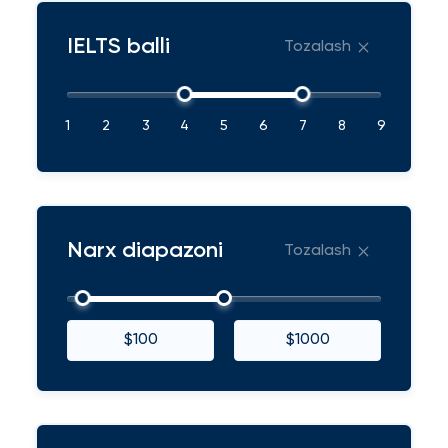
IELTS balli
Tozalash
1
2
3
4
5
6
7
8
9
Narx diapazoni
Tozalash
$100
$1000