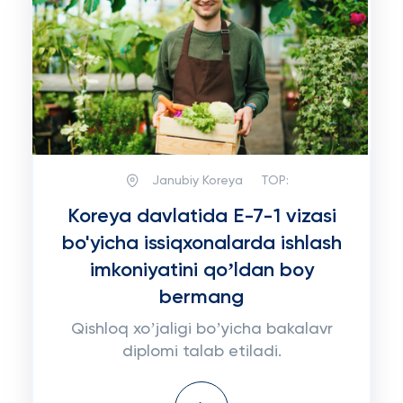
Janubiy Koreya
TOP:
Koreya davlatida E-7-1 vizasi
bo'yicha issiqxonalarda ishlash
imkoniyatini qoʼldan boy
bermang
Qishloq xoʼjaligi boʼyicha bakalavr
diplomi talab etiladi.