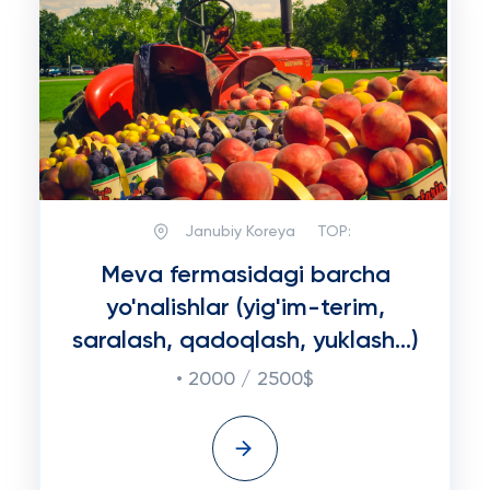
Janubiy Koreya
TOP:
Meva fermasidagi barcha
yo'nalishlar (yig'im-terim,
saralash, qadoqlash, yuklash...)
• 2000 / 2500$