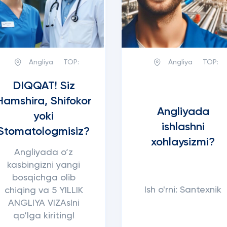
Angliya
TOP:
Angliya
TOP:
DIQQAT! Siz
Hamshira, Shifokor
Angliyada
yoki
ishlashni
Stomatologmisiz?
xohlaysizmi?
Angliyada o‘z
kasbingizni yangi
bosqichga olib
Ish o'rni: Santexnik
chiqing va 5 YILLIK
ANGLIYA VIZAsIni
qo‘lga kiriting!