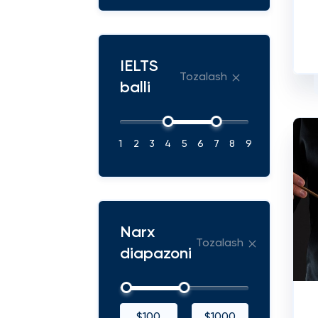
IELTS
Tozalash
balli
1
2
3
4
5
6
7
8
9
Narx
Tozalash
diapazoni
$100
$1000