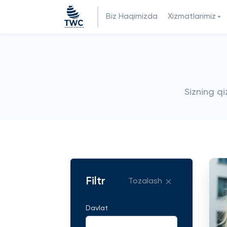
Biz Haqimizda
Xizmatlarimiz
Sizning q
Filtr
Tozalash
Davlat