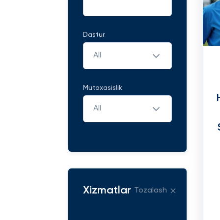
Dastur
All
Mutaxasislik
All
Xizmatlar
Tozalash