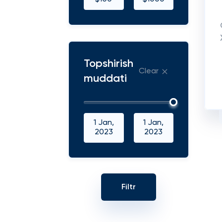
Topshirish
Clear
muddati
1 Jan,
1 Jan,
2023
2023