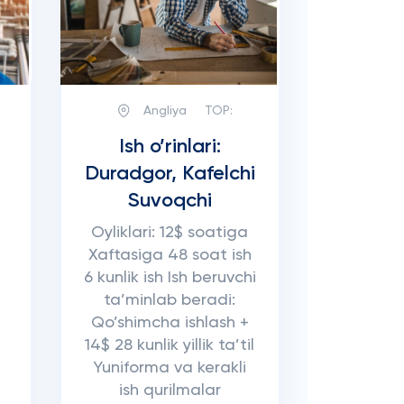
Angliya
TOP:
Ish o’rinlari:
Duradgor, Kafelchi
Suvoqchi
Oyliklari: 12$ soatiga
Xaftasiga 48 soat ish
6 kunlik ish Ish beruvchi
ta’minlab beradi:
Qo’shimcha ishlash +
14$ 28 kunlik yillik ta’til
Yuniforma va kerakli
ish qurilmalar