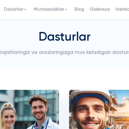
Davlatlar
Mutaxasisliklar
Blog
Galereya
Hamkor
Dasturlar
iziqishlaringiz va orzularingizga mos keladigan dastur