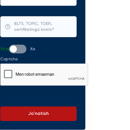
IELTS, TOPIC, TOEFL
sertifikatingiz bormi?
Yo'q
Xa
Captcha
Jo'natish