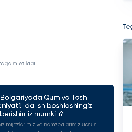
Teg
 taqdim etiladi
a Bolgariyada Qum va Tosh
oniyati! da ish boshlashingiz
erishimiz mumkin?
miz mijozlarimiz va nomzodlarimiz uchun