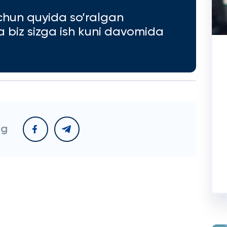
chun quyida so’ralgan
va biz sizga ish kuni davomida
ng