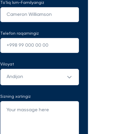
To'liq Ism-Familyangiz
Telefon raqamingiz
Viloyat
Andijon
Sizning xatingiz