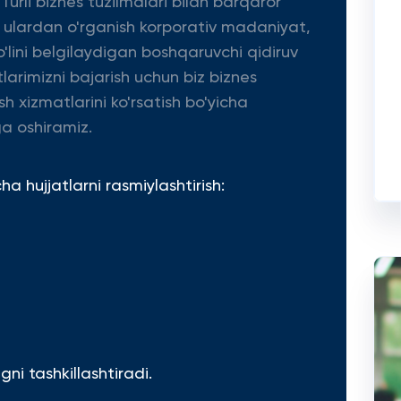
 Turli biznes tuzilmalari bilan barqaror
a ulardan o'rganish korporativ madaniyat,
'lini belgilaydigan boshqaruvchi qidiruv
tlarimizni bajarish uchun biz biznes
sh xizmatlarini ko'rsatish bo'yicha
a oshiramiz.
 hujjatlarni rasmiylashtirish:
ni tashkillashtiradi.