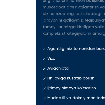
eng ishonchli hamkori bo'lishdir.
munosabatlarni rivojlantirish v
biz nomzodning tashkilotdagi ro
jarayonini qo'llaymiz. Majburiya
tamoyillarimizga kiritilgan yolla
kompleks strategiyalarni amalg
Agentligimiz tomonidan barcha
Viza
Aviachipta
Ish joyiga kuzatib borish
Ijtimoy himoya ko’rsatish
Muddatli va doimiy monitoring