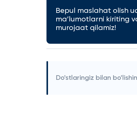
Bepul maslahat olish u
ma’lumotlarni kiriting 
murojaat qilamiz!
Do'stlaringiz bilan bo'lishi