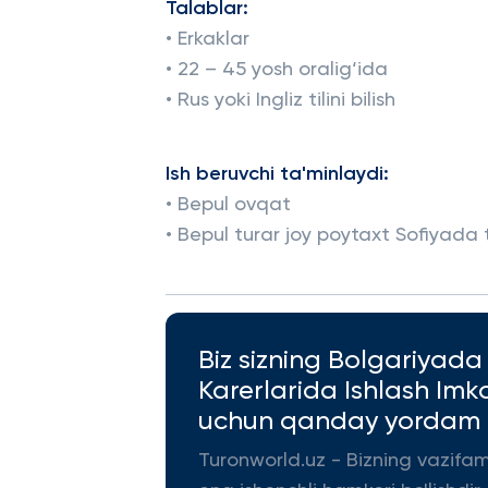
Talablar:
• Erkaklar
• 22 – 45 yosh oralig‘ida
• Rus yoki Ingliz tilini bilish
Ish beruvchi ta'minlaydi:
• Bepul ovqat
• Bepul turar joy poytaxt Sofiyada
Biz sizning Bolgariyad
Karerlarida Ishlash Imk
uchun qanday yordam b
Turonworld.uz - Bizning vazifa