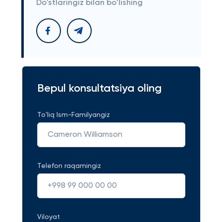
Do'stlaringiz bilan bo'lishing
Bepul konsultatsiya oling
To'liq Ism-Familyangiz
Telefon raqamingiz
Viloyat