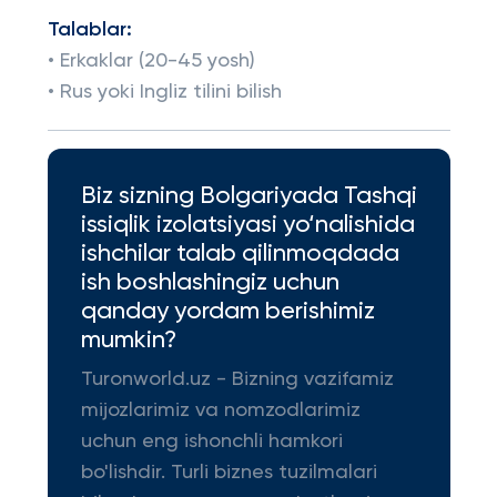
Talablar:
• Erkaklar (20-45 yosh)
• Rus yoki Ingliz tilini bilish
Biz sizning Bolgariyada Tashqi
issiqlik izolatsiyasi yo‘nalishida
ishchilar talab qilinmoqdada
ish boshlashingiz uchun
qanday yordam berishimiz
mumkin?
Turonworld.uz - Bizning vazifamiz
mijozlarimiz va nomzodlarimiz
uchun eng ishonchli hamkori
bo'lishdir. Turli biznes tuzilmalari