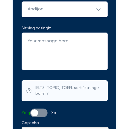
Andijon
Sizning xatingiz
IELTS, TOPIC, TOEFL sertifikatingiz
bormi?
Yo'q
Xa
Captcha