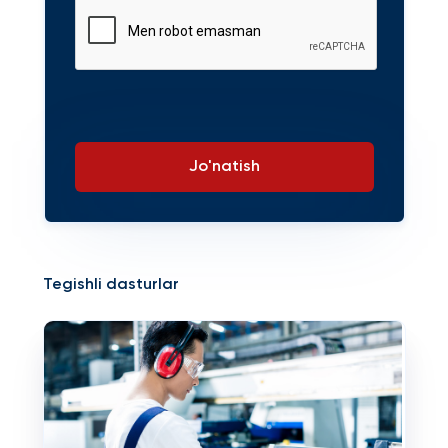
Jo'natish
Tegishli dasturlar