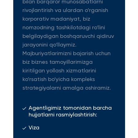
bilan barqaror munosabatlarni
rivojlantirish va ulardan o'rganish
korporativ madaniyat, biz
nomzodning tashkilotdagi ro'lini
belgilaydigan boshqaruvchi qidiruv
jarayonini qo'llaymiz.
Majburiyatlarimizni bajarish uchun
biz biznes tamoyillarimizga
kiritilgan yollash xizmatlarini
ko'rsatish bo'yicha kompleks
strategiyalarni amalga oshiramiz.
Agentligimiz tomonidan barcha
hujjatlarni rasmiylashtirish:
Viza