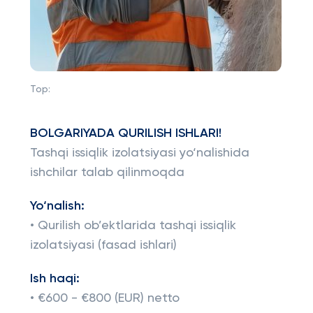
Top:
BOLGARIYADA QURILISH ISHLARI!
Tashqi issiqlik izolatsiyasi yo‘nalishida
ishchilar talab qilinmoqda
Yo‘nalish:
• Qurilish ob’ektlarida tashqi issiqlik
izolatsiyasi (fasad ishlari)
Ish haqi:
• €600 - €800 (EUR) netto