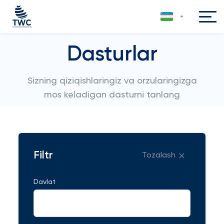
Dasturlar
Sizning qiziqishlaringiz va orzularingizga
mos keladigan dasturni tanlang
Filtr
Tozalash
Davlat