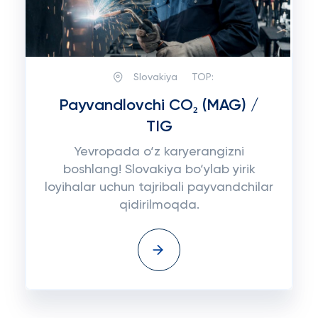
Slovakiya
TOP:
Payvandlovchi CO₂ (MAG) /
TIG
Yevropada o‘z karyerangizni
boshlang! Slovakiya bo‘ylab yirik
loyihalar uchun tajribali payvandchilar
qidirilmoqda.