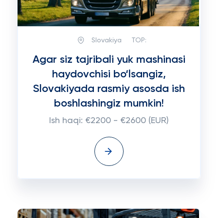
Slovakiya
TOP:
Agar siz tajribali yuk mashinasi
haydovchisi bo‘lsangiz,
Slovakiyada rasmiy asosda ish
boshlashingiz mumkin!
Ish haqi: €2200 - €2600 (EUR)