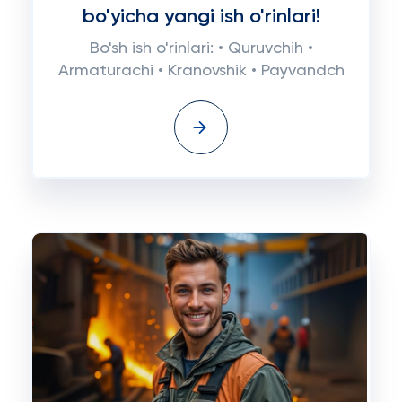
bo'yicha yangi ish o'rinlari!
Bo'sh ish o'rinlari: • Quruvchih •
Armaturachi • Kranovshik • Payvandch