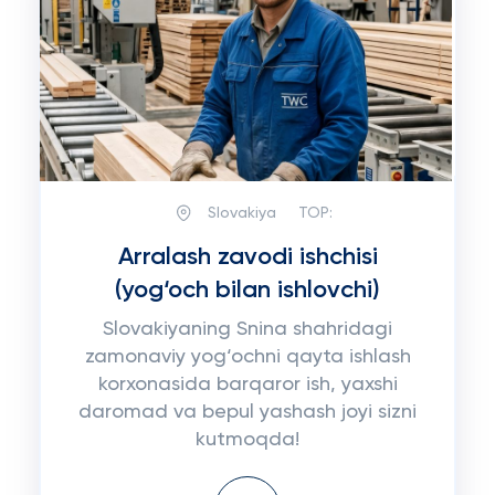
Slovakiya
TOP:
Arralash zavodi ishchisi
(yog‘och bilan ishlovchi)
Slovakiyaning Sni­na shahridagi
zamonaviy yog‘ochni qayta ishlash
korxonasida barqaror ish, yaxshi
daromad va bepul yashash joyi sizni
kutmoqda!