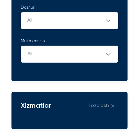
Dastur
All
Mutaxasislik
All
Xizmatlar
Tozalash