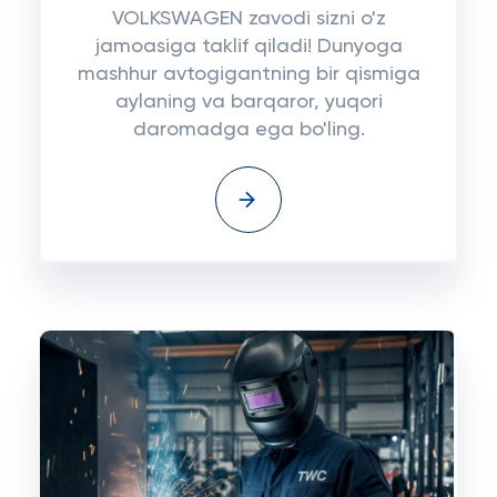
VOLKSWAGEN zavodi sizni o'z
jamoasiga taklif qiladi! Dunyoga
mashhur avtogigantning bir qismiga
aylaning va barqaror, yuqori
daromadga ega bo'ling.