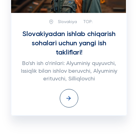
Slovakiya
TOP:
Slovakiyadan ishlab chiqarish
sohalari uchun yangi ish
takliflari!
Bo'sh ish o'rinlari: Alyuminiy quyuvchi,
Issiqlik bilan ishlov beruvchi, Alyuminiy
erituvchi, Silliqlovchi