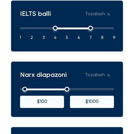
IELTS balli
Tozalash
1
2
3
4
5
6
7
8
9
Narx diapazoni
Tozalash
$100
$1000