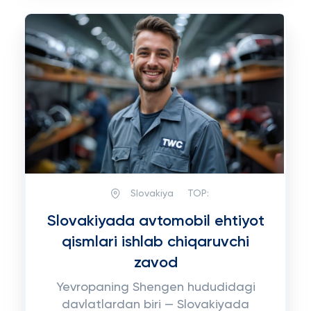
Slovakiya
TOP:
Slovakiyada avtomobil ehtiyot
qismlari ishlab chiqaruvchi
zavod
Yevropaning Shengen hududidagi
davlatlardan biri — Slovakiyada