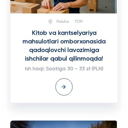
Polsha
TOP:
Kitob va kantselyariya
mahsulotlari omborxonasida
qadoqlovchi lavozimiga
ishchilar qabul qilinmoqda!
Ish haqi: Soatiga 30 – 33 zł (PLN)