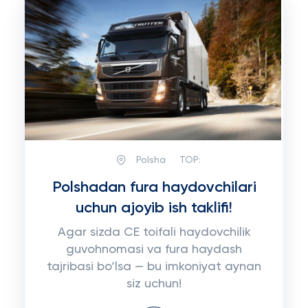
Polsha
TOP:
Polshadan fura haydovchilari
uchun ajoyib ish taklifi!
Agar sizda CE toifali haydovchilik
guvohnomasi va fura haydash
tajribasi bo‘lsa — bu imkoniyat aynan
siz uchun!