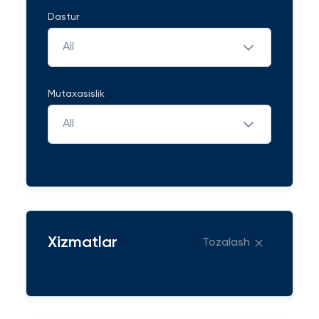
Dastur
All
Mutaxasislik
All
Xizmatlar
Tozalash