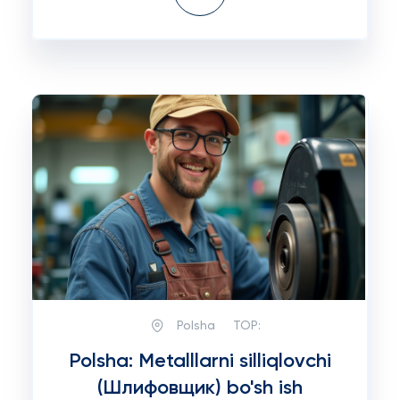
Polsha
TOP:
Polsha: Metalllarni silliqlovchi
(Шлифовщик) bo'sh ish