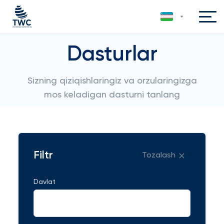
Dasturlar
Sizning qiziqishlaringiz va orzularingizga
mos keladigan dasturni tanlang
Filtr
Tozalash
Davlat