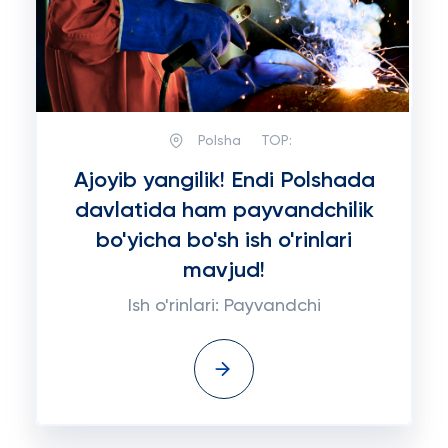
Polsha
TOP:
Ajoyib yangilik! Endi Polshada
davlatida ham payvandchilik
bo'yicha bo'sh ish o'rinlari
mavjud!
Ish o'rinlari: Payvandchi