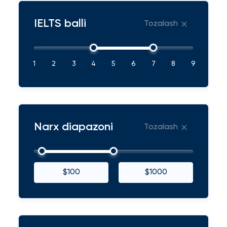
IELTS balli
Tozalash
1
2
3
4
5
6
7
8
9
Narx diapazoni
Tozalash
$100
$1000