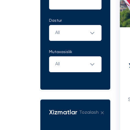
Dastur
All
Mutaxasislik
All
Xizmatlar
Tozalash