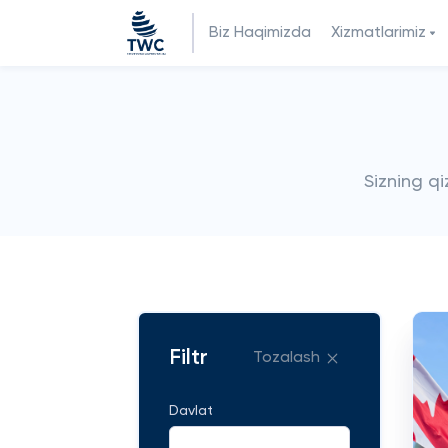
Biz Haqimizda
Xizmatlarimiz
Sizning q
Filtr
Tozalash
Davlat