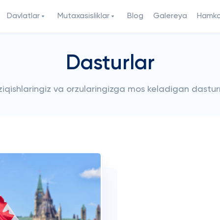
Davlatlar
Mutaxasisliklar
Blog
Galereya
Hamkor
Dasturlar
iziqishlaringiz va orzularingizga mos keladigan dastur