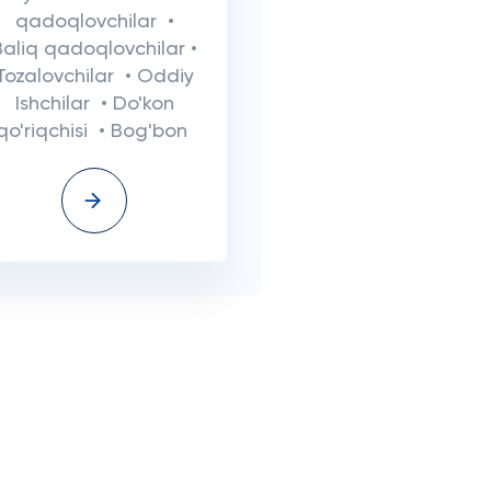
qadoqlovchilar •
Baliq qadoqlovchilar •
Tozalovchilar • Oddiy
Ishchilar • Do'kon
qo'riqchisi • Bog'bon