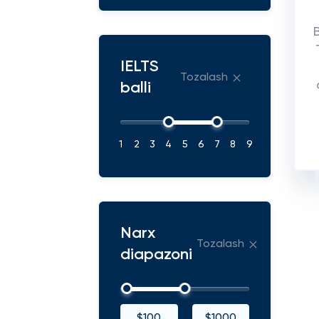
IELTS
Tozalash
balli
1
2
3
4
5
6
7
8
9
Narx
Tozalash
diapazoni
$100
$1000