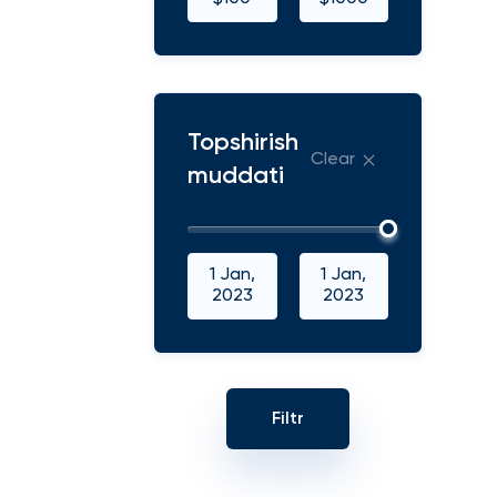
Topshirish
Clear
muddati
1 Jan,
1 Jan,
2023
2023