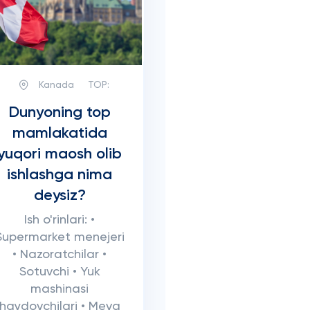
Kanada
TOP:
Dunyoning top
mamlakatida
yuqori maosh olib
ishlashga nima
deysiz?
Ish o'rinlari: •
Supermarket menejeri
• Nazoratchilar •
Sotuvchi • Yuk
mashinasi
haydovchilari • Meva