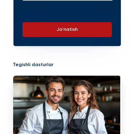
Jo'natish
Tegishli dasturlar