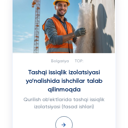
Bolgariya
TOP:
Tashqi issiqlik izolatsiyasi
yo‘nalishida ishchilar talab
qilinmoqda
Qurilish ob’ektlarida tashqi issiqlik
izolatsiyasi (fasad ishlari)