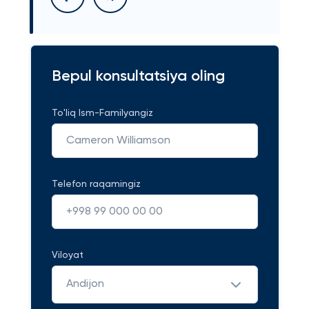
Bepul konsultatsiya oling
To'liq Ism-Familyangiz
Telefon raqamingiz
Viloyat
Andijon