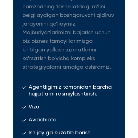
nomzodning tashkilotdagi ro'lini
belgilaydigan boshqaruvchi qidiruv
jarayonini qo'llaymiz.
Majburiyatlarimizni bajarish uchun
biz biznes tamoyillarimizga
kiritilgan yollash xizmatlarini
ko'rsatish bo'yicha kompleks
strategiyalarni amalga oshiramiz.
Agentligimiz tomonidan barcha
hujjatlarni rasmiylashtirish:
Viza
Aviachipta
Ish joyiga kuzatib borish