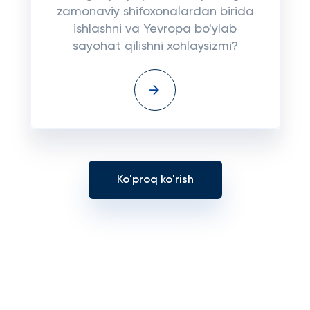
zamonaviy shifoxonalardan birida
ishlashni va Yevropa bo'ylab
sayohat qilishni xohlaysizmi?
Ko'proq ko'rish