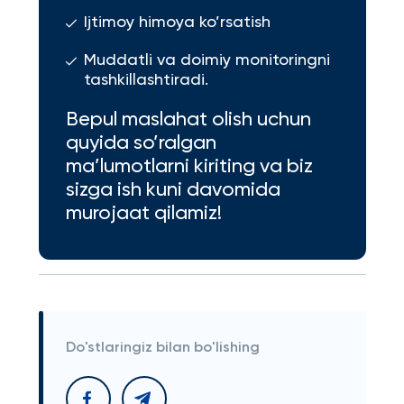
Ijtimoy himoya ko’rsatish
Muddatli va doimiy monitoringni
tashkillashtiradi.
Bepul maslahat olish uchun
quyida so’ralgan
ma’lumotlarni kiriting va biz
sizga ish kuni davomida
murojaat qilamiz!
Do'stlaringiz bilan bo'lishing