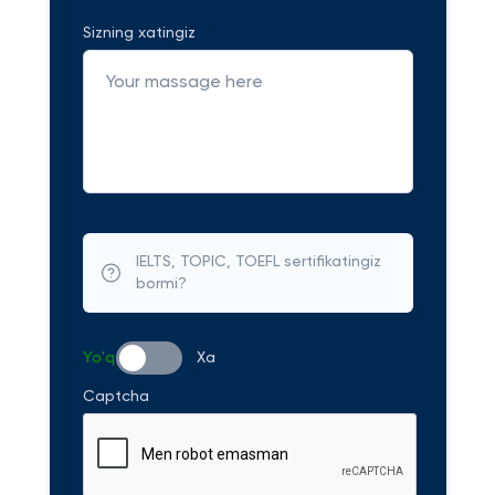
Sizning xatingiz
IELTS, TOPIC, TOEFL sertifikatingiz
bormi?
Yo'q
Xa
Captcha