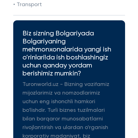
• Transport
Biz sizning Bolgariyada
Bolgariyaning
mehmonxonalarida yangi ish
o‘rinlari!da ish boshlashingiz
uchun qanday yordam
berishimiz mumkin?
Turonworld.uz - Bizning vazifamiz
mijozlarimiz va nomzodlarimiz
uchun eng ishonchli hamkori
bo'lishdir. Turli biznes tuzilmalari
bilan barqaror munosabatlarni
rivojlantirish va ulardan o'rganish
korporativ madaniyat, biz