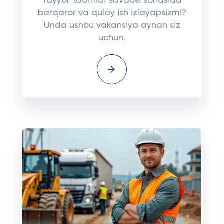
Tayyor taomlar savdosi sohasida
barqaror va qulay ish izlayapsizmi?
Unda ushbu vakansiya aynan siz
uchun.