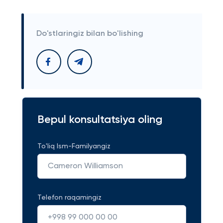
Do'stlaringiz bilan bo'lishing
Bepul konsultatsiya oling
To'liq Ism-Familyangiz
Telefon raqamingiz