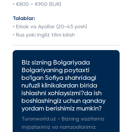
• €800 – €900 (EUR)
Talablar:
• Erkak va Ayollar (20-45 yosh)
• Rus yoki Ingliz tilini bilish
Biz sizning Bolgariyada
Bolgariyaning poytaxti
bo'lgan Sofiya shahridagi
nufuzli klinikalardan birida
ishlashni xohlaysizmi?da ish
boshlashingiz uchun qanday
yordam berishimiz mumkin?
Turonworld.uz - Bizning vazifamiz
mijozlarimiz va nomzodlarimiz