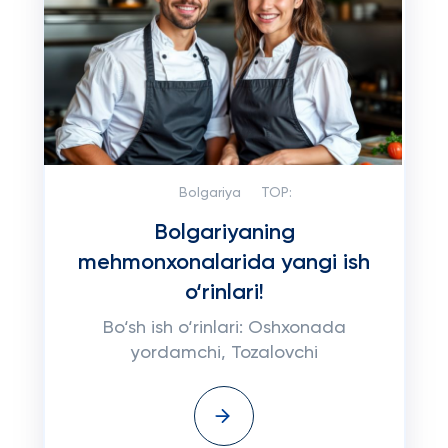
Bolgariya
TOP:
Bolgariyaning
mehmonxonalarida yangi ish
o‘rinlari!
Bo‘sh ish o‘rinlari: Oshxonada
yordamchi, Tozalovchi