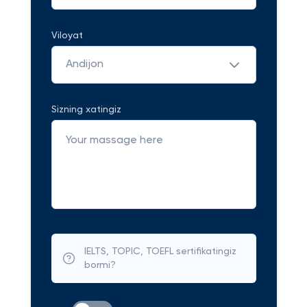
Viloyat
Andijon
Sizning xatingiz
IELTS, TOPIC, TOEFL sertifikatingiz
bormi?