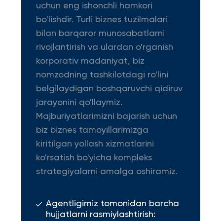
uchun eng ishonchli hamkori
bo'lishdir. Turli biznes tuzilmalari
bilan barqaror munosabatlarni
rivojlantirish va ulardan o'rganish
korporativ madaniyat, biz
nomzodning tashkilotdagi ro'lini
belgilaydigan boshqaruvchi qidiruv
jarayonini qo'llaymiz.
Majburiyatlarimizni bajarish uchun
biz biznes tamoyillarimizga
kiritilgan yollash xizmatlarini
ko'rsatish bo'yicha kompleks
strategiyalarni amalga oshiramiz.
Agentligimiz tomonidan barcha
hujjatlarni rasmiylashtirish: