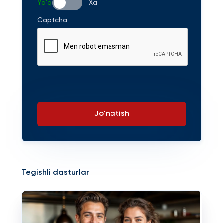
Yo'q
Xa
Captcha
Jo'natish
Tegishli dasturlar