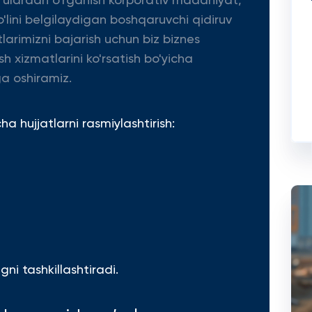
a ulardan o'rganish korporativ madaniyat,
'lini belgilaydigan boshqaruvchi qidiruv
tlarimizni bajarish uchun biz biznes
sh xizmatlarini ko'rsatish bo'yicha
a oshiramiz.
 hujjatlarni rasmiylashtirish:
ni tashkillashtiradi.