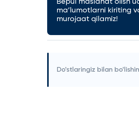
Bepul maslahat olish u
ma’lumotlarni kiriting 
murojaat qilamiz!
Do'stlaringiz bilan bo'lishi