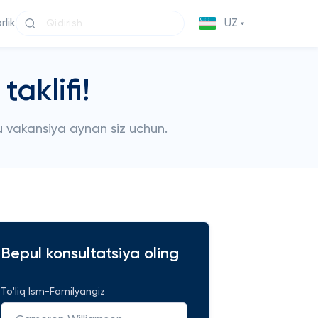
lik
UZ
aklifi!
 vakansiya aynan siz uchun.
Bepul konsultatsiya oling
To'liq Ism-Familyangiz