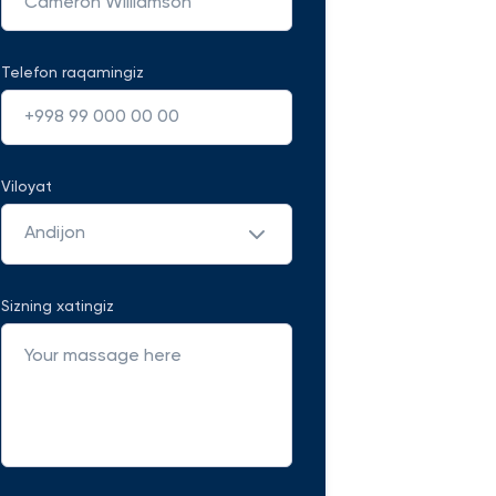
Telefon raqamingiz
Viloyat
Andijon
Sizning xatingiz