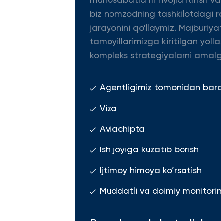
munosabatlarni rivojlantirish v
biz nomzodning tashkilotdagi ro
jarayonini qo'llaymiz. Majburiya
tamoyillarimizga kiritilgan yolla
kompleks strategiyalarni amalg
Agentligimiz tomonidan barcha
Viza
Aviachipta
Ish joyiga kuzatib borish
Ijtimoy himoya ko’rsatish
Muddatli va doimiy monitoring