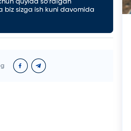
chun quyida so’ralgan
va biz sizga ish kuni davomida
ng