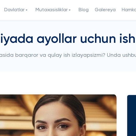
Davlatlar
Mutaxasisliklar
Blog
Galereya
Hamkor
iyada ayollar uchun ish t
asida barqaror va qulay ish izlayapsizmi? Unda ushbu