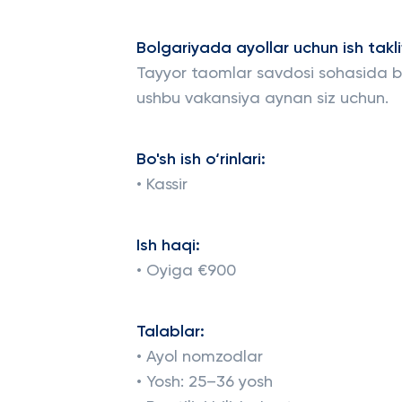
Bolgariyada ayollar uchun ish taklif
Tayyor taomlar savdosi sohasida b
ushbu vakansiya aynan siz uchun.
Bo'sh ish o‘rinlari:
• Kassir
Ish haqi:
• Oyiga €900
Talablar:
• Ayol nomzodlar
• Yosh: 25–36 yosh