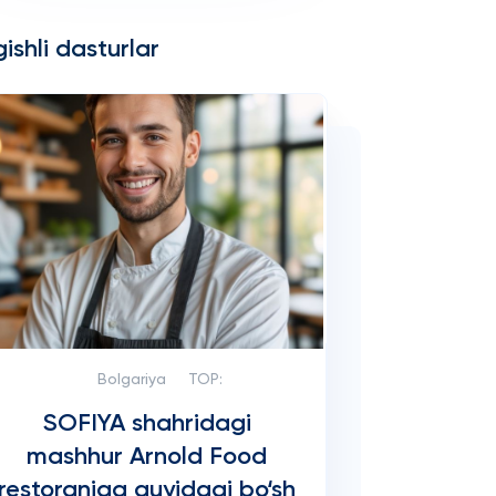
ishli dasturlar
Bolgariya
TOP:
SOFIYA shahridagi
mashhur Arnold Food
restoraniga quyidagi bo‘sh