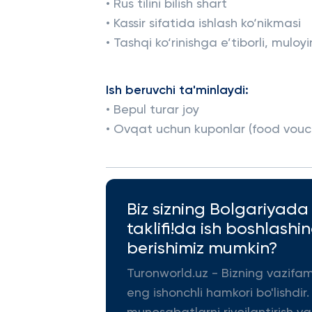
• Rus tilini bilish shart
• Kassir sifatida ishlash ko‘nikmasi
• Tashqi ko‘rinishga e’tiborli, muloy
Ish beruvchi ta'minlaydi:
• Bepul turar joy
• Ovqat uchun kuponlar (food vouc
Biz sizning Bolgariyada
taklifi!da ish boshlas
berishimiz mumkin?
Turonworld.uz - Bizning vazifa
eng ishonchli hamkori bo'lishdir.