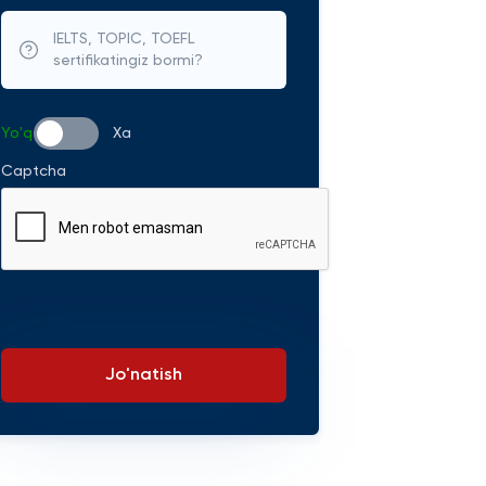
IELTS, TOPIC, TOEFL
sertifikatingiz bormi?
Yo'q
Xa
Captcha
Jo'natish