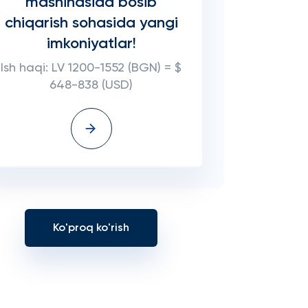
mashinasida bosib
chiqarish sohasida yangi
imkoniyatlar!
Ish haqi: LV 1200-1552 (BGN) = $
648-838 (USD)
Ko'proq ko'rish