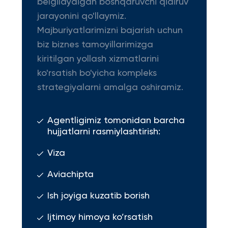
belgilaydigan boshqaruvchi qidiruv
jarayonini qo'llaymiz.
Majburiyatlarimizni bajarish uchun
biz biznes tamoyillarimizga
kiritilgan yollash xizmatlarini
ko'rsatish bo'yicha kompleks
strategiyalarni amalga oshiramiz.
Agentligimiz tomonidan barcha
hujjatlarni rasmiylashtirish:
Viza
Aviachipta
Ish joyiga kuzatib borish
Ijtimoy himoya ko’rsatish