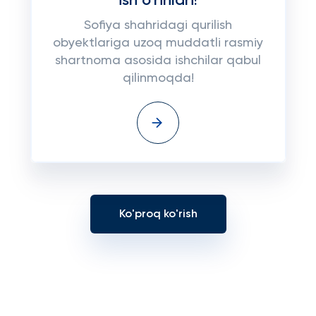
ish o'rinlari!
Sofiya shahridagi qurilish
obyektlariga uzoq muddatli rasmiy
shartnoma asosida ishchilar qabul
qilinmoqda!
Ko'proq ko'rish