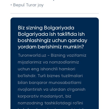
• Bepul Turar joy
Biz sizning Bolgariyada
Bolgariyada ish taklifida ish
boshlashingiz uchun qanday
yordam berishimiz mumkin?
Turonworld.uz - Bizning vazifamiz
mijozlarimiz va nomzodlarimiz
uchun eng ishonchli hamkori
bo'lishdir. Turli biznes tuzilmalari
bilan barqaror munosabatlarni
rivojlantirish va ulardan o'rganish
korporativ madaniyat, biz
nomzodning tashkilotdagi ro'lini