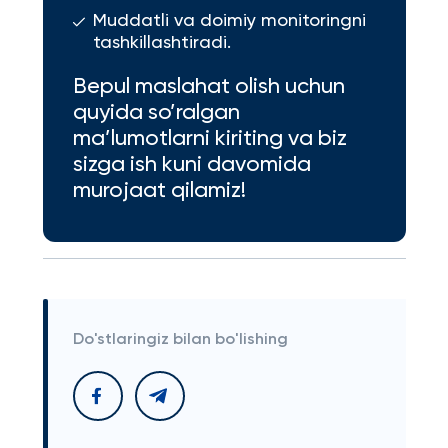
Muddatli va doimiy monitoringni
tashkillashtiradi.
Bepul maslahat olish uchun
quyida so’ralgan
ma’lumotlarni kiriting va biz
sizga ish kuni davomida
murojaat qilamiz!
Do'stlaringiz bilan bo'lishing