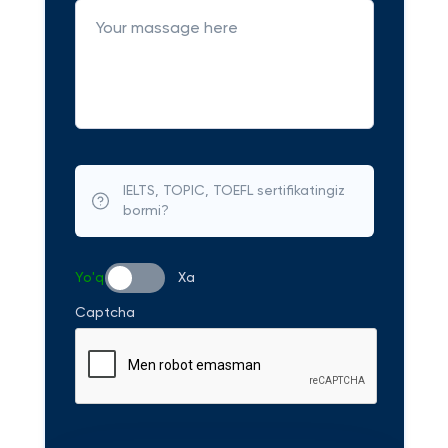
IELTS, TOPIC, TOEFL sertifikatingiz
bormi?
Yo'q
Xa
Captcha