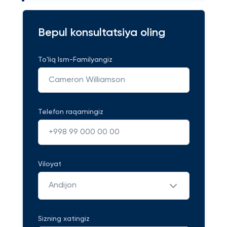
Bepul konsultatsiya oling
To'liq Ism-Familyangiz
Telefon raqamingiz
Viloyat
Andijon
Sizning xatingiz