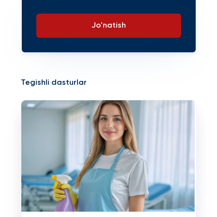
Jo'natish
Tegishli dasturlar