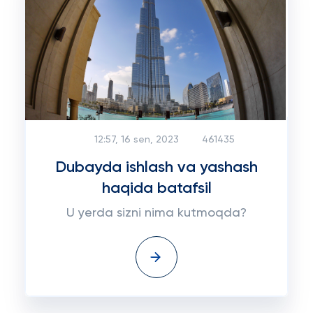
12:57, 16 sen, 2023
461435
Dubayda ishlash va yashash
haqida batafsil
U yerda sizni nima kutmoqda?