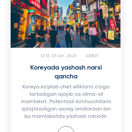
12:13, 03 okt, 2023
458121
Koreyada yashash narxi
qancha
Koreya ko'plab chet elliklarni o'ziga
tortadigan ajoyib va xilma-xil
mamlakat. Potentsial ko'chuvchilarni
qiziqtiradigan asosiy omillardan biri
bu mamlakatda yashash narxidir.