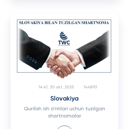
14:41, 30 okt, 2025
144893
Slovakiya
Qurilish ish o'rinlari uchun tuzilgan
shartnomalar