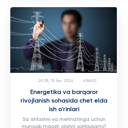
20:38, 15 fev, 2024
418603
Energetika va barqaror
rivojlanish sohasida chet elda
ish o'rinlari
Siz ishlashni va mehnatingiz uchun
munosib maosh olishni xohlaysizmi?