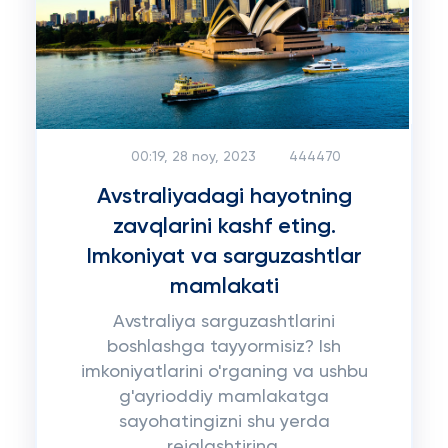
00:19, 28 noy, 2023
444470
Avstraliyadagi hayotning
zavqlarini kashf eting.
Imkoniyat va sarguzashtlar
mamlakati
Avstraliya sarguzashtlarini
boshlashga tayyormisiz? Ish
imkoniyatlarini o'rganing va ushbu
g'ayrioddiy mamlakatga
sayohatingizni shu yerda
rejalashtiring.