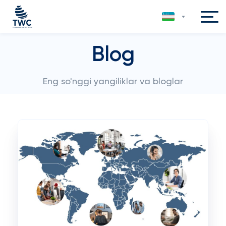
Blog
Eng so'nggi yangiliklar va bloglar