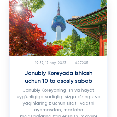
19:37, 17 noy, 2023
447205
Janubiy Koreyada ishlash
uchun 10 ta asosiy sabab
Janubiy Koreyaning ish va hayot
uyg'unligiga sodiqligi sizga o'zingiz va
yaqinlaringiz uchun sifatli vaqtni
ayamasdan, martaba
maqsadlaringizga erishish imkonini