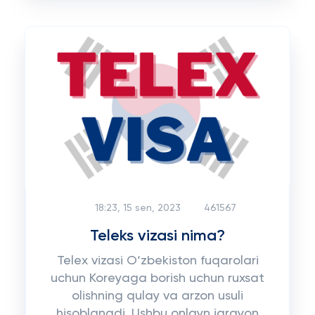
18:23, 15 sen, 2023
461567
Teleks vizasi nima?
Telex vizasi O‘zbekiston fuqarolari
uchun Koreyaga borish uchun ruxsat
olishning qulay va arzon usuli
hisoblanadi. Ushbu onlayn jarayon