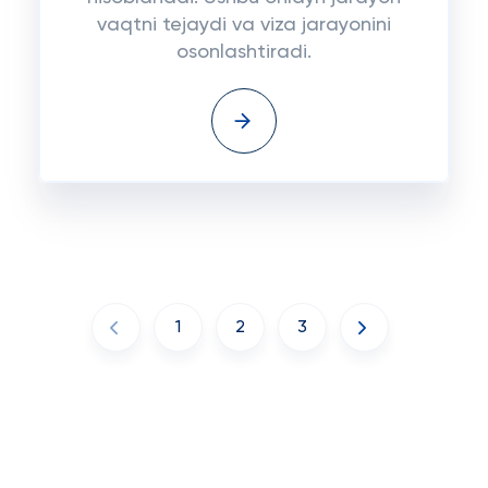
vaqtni tejaydi va viza jarayonini
osonlashtiradi.
1
2
3