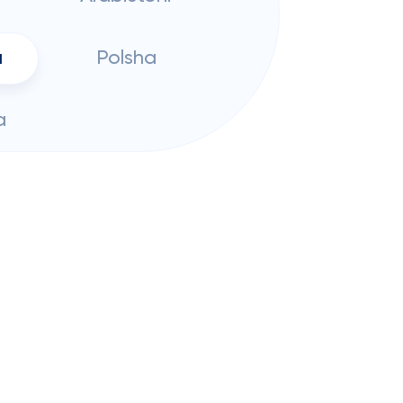
a
Polsha
a