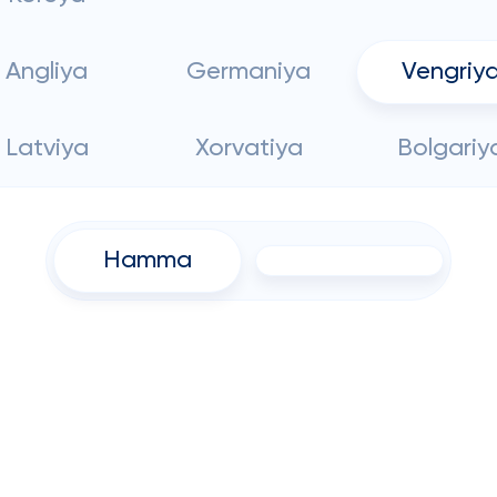
Angliya
Germaniya
Vengriy
Latviya
Xorvatiya
Bolgariy
Hamma