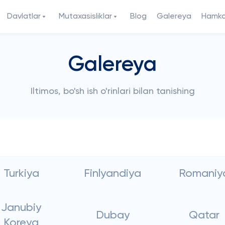
Davlatlar
Mutaxasisliklar
Blog
Galereya
Hamkor
Galereya
Iltimos, bo'sh ish o'rinlari bilan tanishing
Turkiya
Finlyandiya
Romaniy
Janubiy
Dubay
Qatar
Koreya