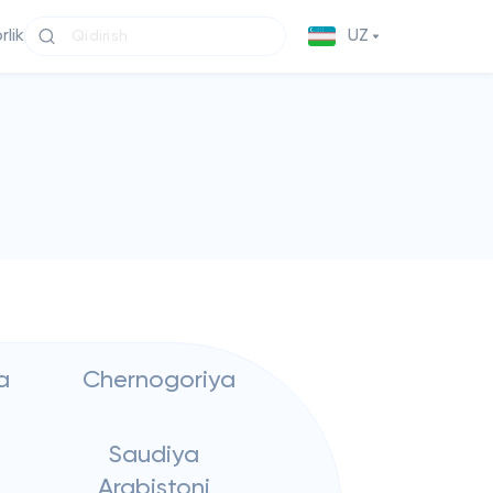
lik
UZ
a
Chernogoriya
Saudiya
Arabistoni