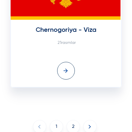
Chernogoriya - Viza
21rasmlar
1
2