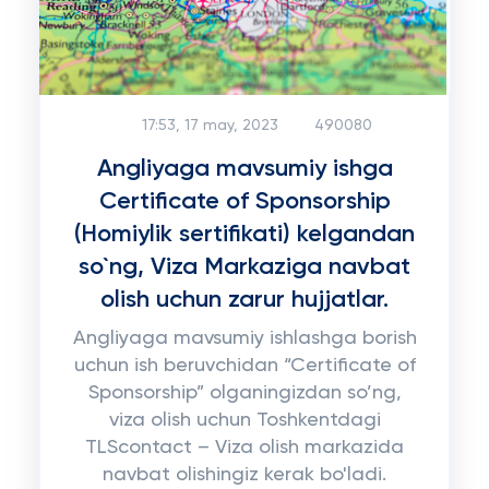
17:53, 17 may, 2023
490080
Angliyaga mavsumiy ishga
Certificate of Sponsorship
(Homiylik sertifikati) kelgandan
so`ng, Viza Markaziga navbat
olish uchun zarur hujjatlar.
Angliyaga mavsumiy ishlashga borish
uchun ish beruvchidan “Certificate of
Sponsorship” olganingizdan so’ng,
viza olish uchun Toshkentdagi
TLScontact – Viza olish markazida
navbat olishingiz kerak bo'ladi.