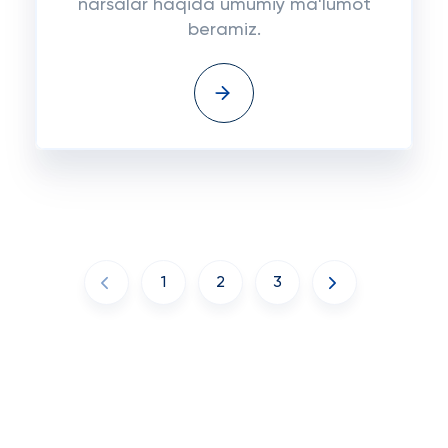
narsalar haqida umumiy ma'lumot
beramiz.
1
2
3