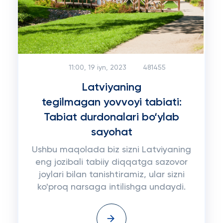
11:00, 19 iyn, 2023
481455
Latviyaning
tegilmagan yovvoyi tabiati:
Tabiat durdonalari bo‘ylab
sayohat
Ushbu maqolada biz sizni Latviyaning
eng jozibali tabiiy diqqatga sazovor
joylari bilan tanishtiramiz, ular sizni
ko'proq narsaga intilishga undaydi.