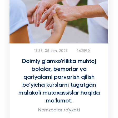
18:38, 06 sen, 2023
462590
Doimiy g'amxo'rlikka muhtoj
bolalar, bemorlar va
qariyalarni parvarish qilish
bo'yicha kurslarni tugatgan
malakali mutaxassislar haqida
ma'lumot.
Nomzodlar ro'yxati