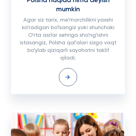
Polsha haqida nima deyish
mumkin
Agar siz tarix, me'morchilikni yaxshi
ko'radigan bo'lsangiz yoki shunchaki
O'rta asrlar sehriga sho'ng'ishni
istasangiz, Polsha qal'alari sizga vaqt
bo'ylab qiziqarli sayohatni taklif
qiladi.