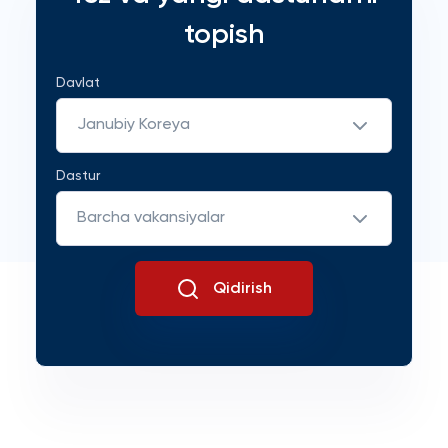
topish
Davlat
Janubiy Koreya
Dastur
Barcha vakansiyalar
Qidirish