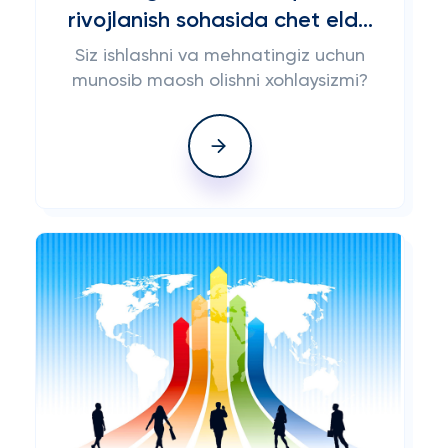
rivojlanish sohasida chet elda
ish o'rinlari
Siz ishlashni va mehnatingiz uchun
munosib maosh olishni xohlaysizmi?