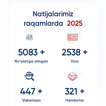
Natijalarimiz
raqamlarda
2025
5083 +
2538 +
Ro'yxatga olingan
Viza
Biz O'zbekistondagi eng
447 +
321 +
yaxshi inson resurslari
Vakansiya
kompaniyasimiz
Hamkorlar