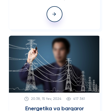
kurslarni tamomlagan 5000
dan ortiq malakali
mutaxassislar haqida
ma’lumot.
20:38, 15 fev, 2024
417 361
Energetika va barqaror