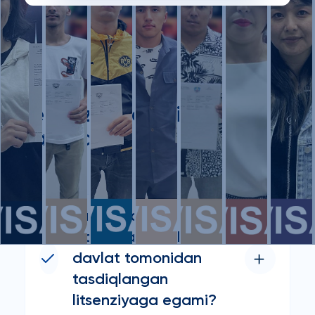
tez-tez so'raladigan
savollar
Turon World
Cooperation XBA
davlat tomonidan
tasdiqlangan
litsenziyaga egami?