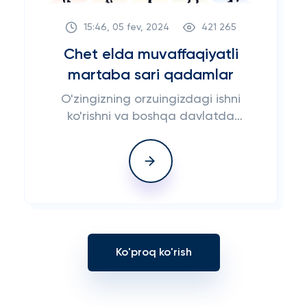
15:46, 05 fev, 2024
421 265
Chet elda muvaffaqiyatli
martaba sari qadamlar
O'zingizning orzuingizdagi ishni
ko'rishni va boshqa davlatda
ishlayotganingizda professional
bo'lishni xohlaysizmi?
Ko'proq ko'rish