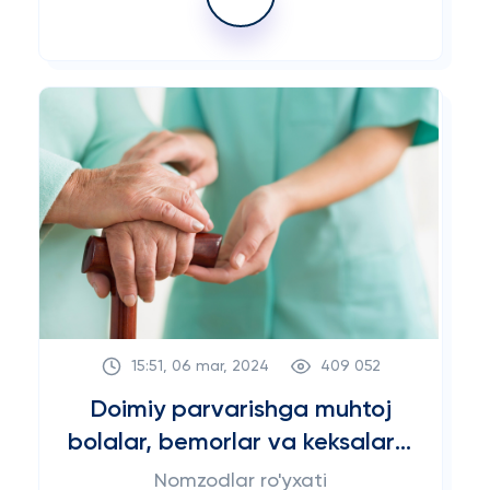
15:51, 06 mar, 2024
409 052
Doimiy parvarishga muhtoj
bolalar, bemorlar va keksalarni
parvarish qilish bo‘yicha
Nomzodlar ro'yxati