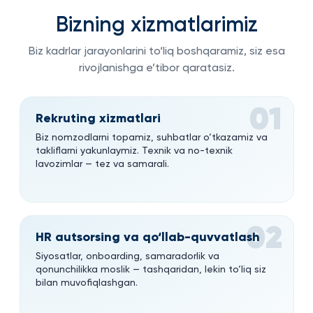
Bizning xizmatlarimiz
Biz kadrlar jarayonlarini to‘liq boshqaramiz, siz esa
rivojlanishga e’tibor qaratasiz.
01
Rekruting xizmatlari
Biz nomzodlarni topamiz, suhbatlar o‘tkazamiz va
takliflarni yakunlaymiz. Texnik va no-texnik
lavozimlar — tez va samarali.
02
HR autsorsing va qo‘llab-quvvatlash
Siyosatlar, onboarding, samaradorlik va
qonunchilikka moslik — tashqaridan, lekin to‘liq siz
bilan muvofiqlashgan.