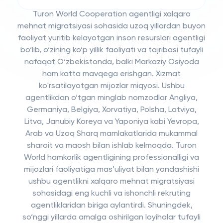
Turon World Cooperation agentligi xalqaro
mehnat migratsiyasi sohasida uzoq yillardan buyon
faoliyat yuritib kelayotgan inson resurslari agentligi
bo‘lib, o‘zining ko‘p yillik faoliyati va tajribasi tufayli
nafaqat O‘zbekistonda, balki Markaziy Osiyoda
ham katta mavqega erishgan. Xizmat
ko'rsatilayotgan mijozlar miqyosi. Ushbu
agentlikdan o‘tgan minglab nomzodlar Angliya,
Germaniya, Belgiya, Xorvatiya, Polsha, Latviya,
Litva, Janubiy Koreya va Yaponiya kabi Yevropa,
Arab va Uzoq Sharq mamlakatlarida mukammal
sharoit va maosh bilan ishlab kelmoqda. Turon
World hamkorlik agentligining professionalligi va
mijozlari faoliyatiga mas’uliyat bilan yondashishi
ushbu agentlikni xalqaro mehnat migratsiyasi
sohasidagi eng kuchli va ishonchli rekruting
agentliklaridan biriga aylantirdi. Shuningdek,
so‘nggi yillarda amalga oshirilgan loyihalar tufayli