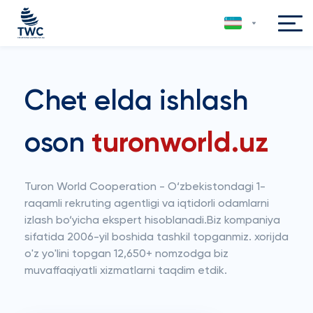
Chet elda ishlash
oson
turonworld.uz
Turon World Cooperation - O‘zbekistondagi 1-
raqamli rekruting agentligi va iqtidorli odamlarni
izlash bo‘yicha ekspert hisoblanadi.Biz kompaniya
sifatida 2006-yil boshida tashkil topganmiz. xorijda
o'z yo'lini topgan 12,650+ nomzodga biz
muvaffaqiyatli xizmatlarni taqdim etdik.