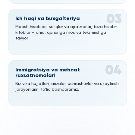
03
Ish haqi va buxgalteriya
Maosh hisoblari, soliqlar va ajratmalar, toza hisob-
kitoblar — aniq, qonunga mos va tekshirishga
tayyor.
04
Immigratsiya va mehnat
ruxsatnomalari
Biz viza hujjatlari, arizalar, uchrashuvlar va uzaytirish
jarayonlarini to‘liq boshqaramiz.