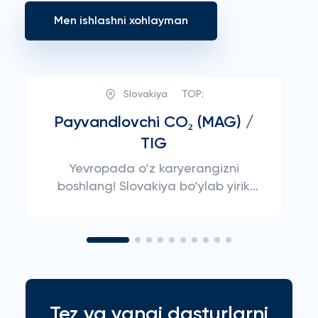
Men ishlashni xohlayman
Slovakiya
TOP:
Payvandlovchi CO₂ (MAG) /
TIG
Yevropada o‘z karyerangizni
boshlang! Slovakiya bo‘ylab yirik
loyihalar uchun tajribali
payvandchilar qidirilmoqda.
Tez va yangi dasturlarni