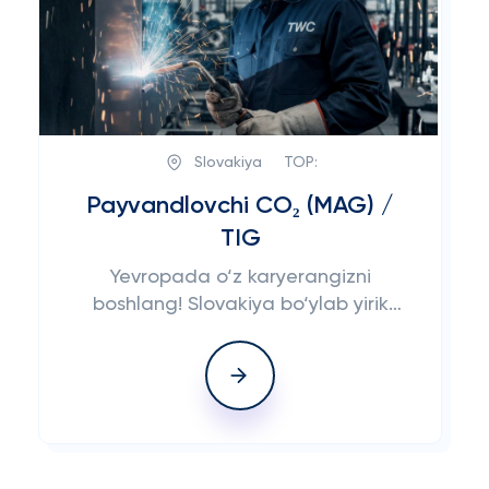
Slovakiya
TOP:
Payvandlovchi CO₂ (MAG) /
TIG
Yevropada o‘z karyerangizni
boshlang! Slovakiya bo‘ylab yirik
loyihalar uchun tajribali
payvandchilar qidirilmoqda.