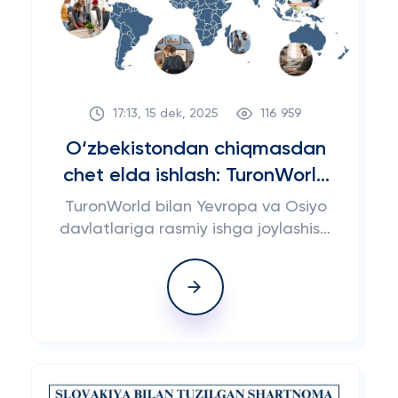
17:13, 15 dek, 2025
116 959
O‘zbekistondan chiqmasdan
chet elda ishlash: TuronWorld
bilan Yevropa va Osiyoga
TuronWorld bilan Yevropa va Osiyo
rasmiy ish imkoniyatlari
davlatlariga rasmiy ishga joylashish.
Polsha, Angliya, Qatar, Dubay,
Koreya va boshqa davlatlarda
kafolatli ish va viza imkoniyatlari.