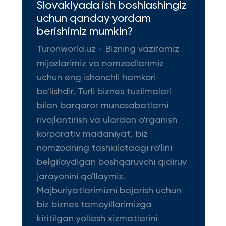
Slovakiyada ish boshlashingiz
uchun qanday yordam
berishimiz mumkin?
Turonworld.uz - Bizning vazifamiz
mijozlarimiz va nomzodlarimiz
uchun eng ishonchli hamkori
bo'lishdir. Turli biznes tuzilmalari
bilan barqaror munosabatlarni
rivojlantirish va ulardan o'rganish
korporativ madaniyat, biz
nomzodning tashkilotdagi ro'lini
belgilaydigan boshqaruvchi qidiruv
jarayonini qo'llaymiz.
Majburiyatlarimizni bajarish uchun
biz biznes tamoyillarimizga
kiritilgan yollash xizmatlarini