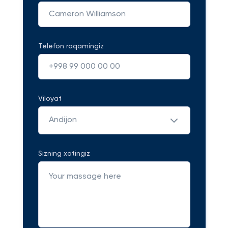
Telefon raqamingiz
Viloyat
Andijon
Sizning xatingiz