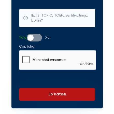
IELTS, TOPIC, TOEFL sertifikatingiz
bormi?
Yo'q
Xa
Captcha
Jo'natish