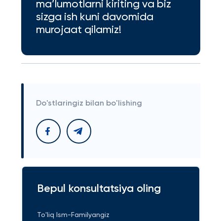
ma’lumotlarni kiriting va biz
sizga ish kuni davomida
murojaat qilamiz!
Do'stlaringiz bilan bo'lishing
Bepul konsultatsiya oling
To'liq Ism-Familyangiz