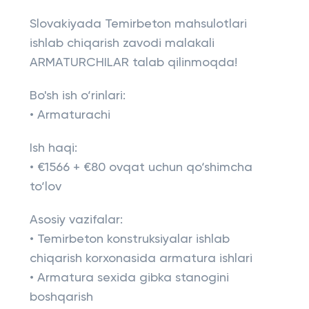
Slovakiyada Temirbeton mahsulotlari
ishlab chiqarish zavodi malakali
ARMATURCHILAR talab qilinmoqda!
Bo'sh ish o‘rinlari:
• Armaturachi
Ish haqi:
• €1566 + €80 ovqat uchun qo‘shimcha
to‘lov
Asosiy vazifalar:
• Temirbeton konstruksiyalar ishlab
chiqarish korxonasida armatura ishlari
• Armatura sexida gibka stanogini
boshqarish