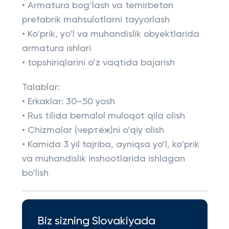
• Armatura bog‘lash va temirbeton
prefabrik mahsulotlarni tayyorlash
• Ko‘prik, yo‘l va muhandislik obyektlarida
armatura ishlari
• topshiriqlarini o‘z vaqtida bajarish
Talablar:
• Erkaklar: 30–50 yosh
• Rus tilida bemalol muloqot qila olish
• Chizmalar (чертёж)ni o‘qiy olish
• Kamida 3 yil tajriba, ayniqsa yo‘l, ko‘prik
va muhandislik inshootlarida ishlagan
bo‘lish
Biz sizning Slovakiyada