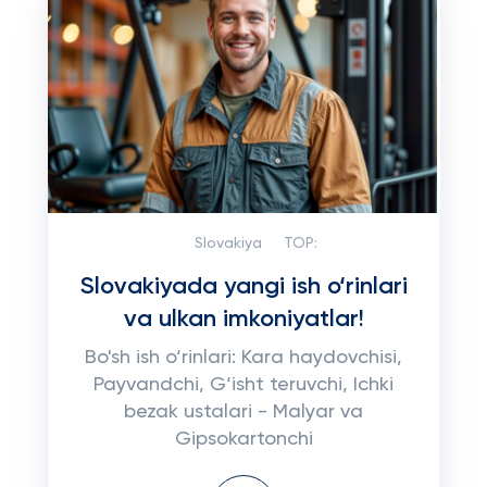
Slovakiya
TOP:
Slovakiyada yangi ish o‘rinlari
va ulkan imkoniyatlar!
Bo'sh ish o‘rinlari: Kara haydovchisi,
Payvandchi, G‘isht teruvchi, Ichki
bezak ustalari - Malyar va
Gipsokartonchi