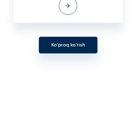
Ko'proq ko'rish