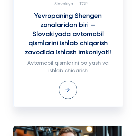
Slovakiya
TOP:
Yevropaning Shengen
zonalaridan biri —
Slovakiyada avtomobil
qismlarini ishlab chiqarish
zavodida ishlash imkoniyati!
Avtomobil qismlarini boʻyash va
ishlab chiqarish