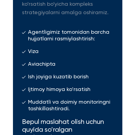
ko'rsatish bo'yicha kompleks
strategiyalarni amalga oshiramiz.
Agentligimiz tomonidan barcha
hujjatlarni rasmiylashtirish:
Viza
Aviachipta
Ish joyiga kuzatib borish
Ijtimoy himoya ko’rsatish
Muddatli va doimiy monitoringni
tashkillashtiradi.
Bepul maslahat olish uchun
quyida so’ralgan