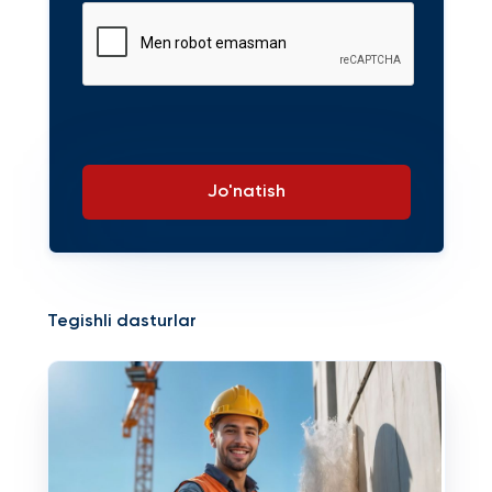
Jo'natish
Tegishli dasturlar