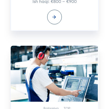
Ish haqi: €800 – €900
Bolgariya
TOP: