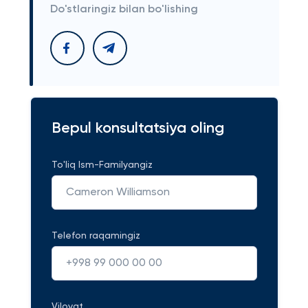
Do'stlaringiz bilan bo'lishing
Bepul konsultatsiya oling
To'liq Ism-Familyangiz
Telefon raqamingiz
Viloyat