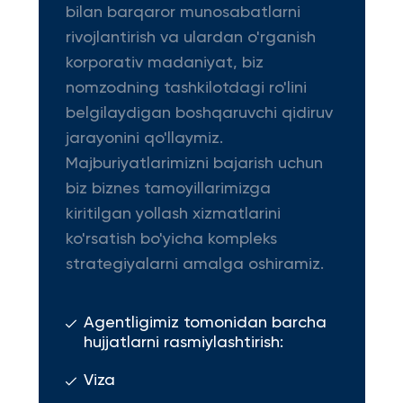
bilan barqaror munosabatlarni
rivojlantirish va ulardan o'rganish
korporativ madaniyat, biz
nomzodning tashkilotdagi ro'lini
belgilaydigan boshqaruvchi qidiruv
jarayonini qo'llaymiz.
Majburiyatlarimizni bajarish uchun
biz biznes tamoyillarimizga
kiritilgan yollash xizmatlarini
ko'rsatish bo'yicha kompleks
strategiyalarni amalga oshiramiz.
Agentligimiz tomonidan barcha
hujjatlarni rasmiylashtirish:
Viza