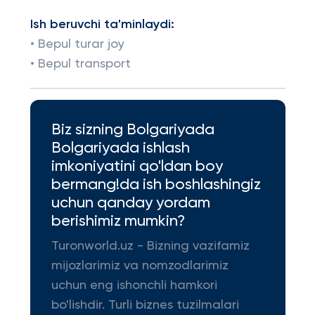
Ish beruvchi ta'minlaydi:
• Bepul turar joy
• Bepul transport
Biz sizning Bolgariyada
Bolgariyada ishlash
imkoniyatini qo'ldan boy
bermang!da ish boshlashingiz
uchun qanday yordam
berishimiz mumkin?
Turonworld.uz - Bizning vazifamiz
mijozlarimiz va nomzodlarimiz
uchun eng ishonchli hamkori
bo'lishdir. Turli biznes tuzilmalari