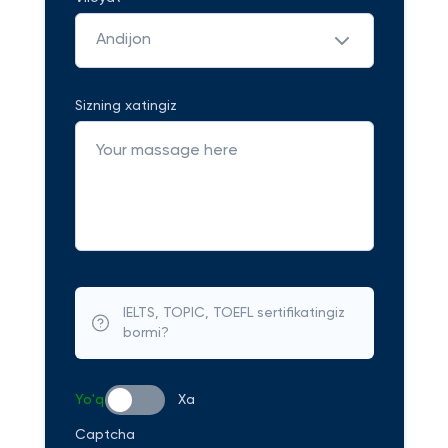
Andijon
Sizning xatingiz
IELTS, TOPIC, TOEFL sertifikatingiz
bormi?
Yo'q
Xa
Captcha