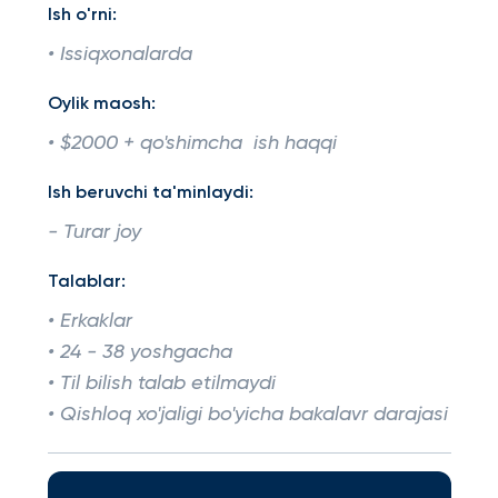
Ish o'rni:
• Issiqxonalarda
Oylik maosh:
• $2000 + qo'shimcha ish haqqi
Ish beruvchi ta'minlaydi:
- Turar joy
Talablar:
• Erkaklar
• 24 - 38 yoshgacha
• Til bilish talab etilmaydi
• Qishloq xo'jaligi bo'yicha bakalavr darajasi