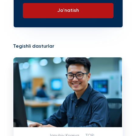
Jo'natish
Tegishli dasturlar
Janubiy Koreya
TOP: