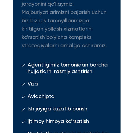
jarayonini qo'llaymiz.
Majburiyatlarimizni bajarish uchun
biz biznes tamoyillarimizga
kiritilgan yollash xizmatlarini
ko'rsatish bo'yicha kompleks
strategiyalarni amalga oshiramiz.
Agentligimiz tomonidan barcha
hujjatlarni rasmiylashtirish:
Viza
Aviachipta
Ish joyiga kuzatib borish
Ijtimoy himoya ko’rsatish