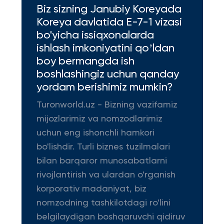
Biz sizning Janubiy Koreyada
Koreya davlatida E-7-1 vizasi
bo'yicha issiqxonalarda
ishlash imkoniyatini qoʼldan
boy bermangda ish
boshlashingiz uchun qanday
yordam berishimiz mumkin?
Turonworld.uz - Bizning vazifamiz
mijozlarimiz va nomzodlarimiz
uchun eng ishonchli hamkori
bo'lishdir. Turli biznes tuzilmalari
bilan barqaror munosabatlarni
rivojlantirish va ulardan o'rganish
korporativ madaniyat, biz
nomzodning tashkilotdagi ro'lini
belgilaydigan boshqaruvchi qidiruv