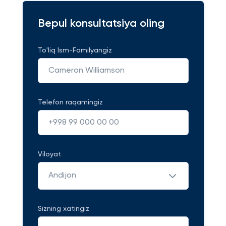
Bepul konsultatsiya oling
To'liq Ism-Familyangiz
Telefon raqamingiz
Viloyat
Andijon
Sizning xatingiz