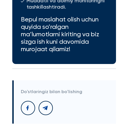
Muddatli va doimiy monitoringni
tashkillashtiradi.
Bepul maslahat olish uchun
quyida so’ralgan
ma’lumotlarni kiriting va biz
sizga ish kuni davomida
murojaat qilamiz!
Do'stlaringiz bilan bo'lishing