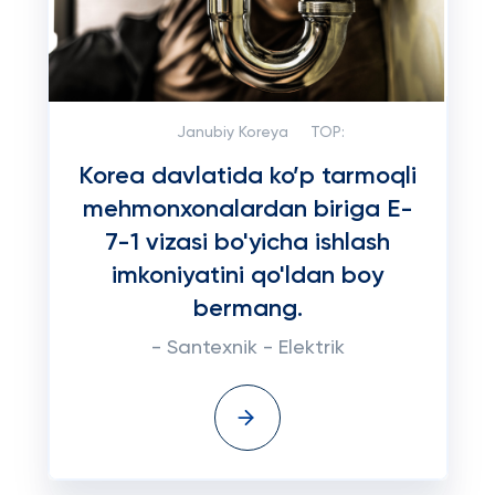
Janubiy Koreya
TOP:
Korea davlatida ko’p tarmoqli
mehmonxonalardan biriga E-
7-1 vizasi bo'yicha ishlash
imkoniyatini qo'ldan boy
bermang.
- Santexnik - Elektrik