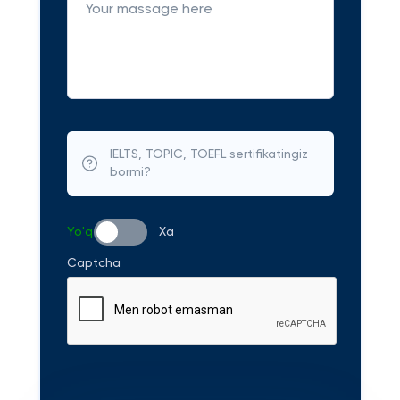
IELTS, TOPIC, TOEFL sertifikatingiz
bormi?
Yo'q
Xa
Captcha