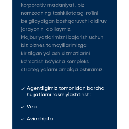
korporativ madaniyat, biz
nomzodning tashkilotdagi ro'lini
belgilaydigan boshqaruvchi qidiruv
jarayonini qo'llaymiz.
Majburiyatlarimizni bajarish uchun
biz biznes tamoyillarimizga
kiritilgan yollash xizmatlarini
ko'rsatish bo'yicha kompleks
strategiyalarni amalga oshiramiz.
Agentligimiz tomonidan barcha
hujjatlarni rasmiylashtirish:
Viza
Aviachipta