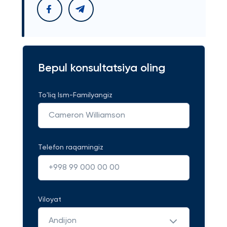
Bepul konsultatsiya oling
To'liq Ism-Familyangiz
Telefon raqamingiz
Viloyat
Andijon