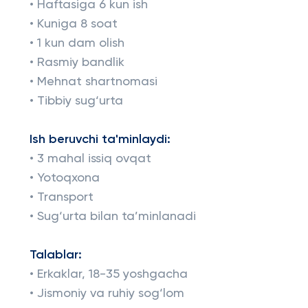
• Haftasiga 6 kun ish
• Kuniga 8 soat
• 1 kun dam olish
• Rasmiy bandlik
• Mehnat shartnomasi
• Tibbiy sug‘urta
Ish beruvchi ta'minlaydi:
• 3 mahal issiq ovqat
• Yotoqxona
• Transport
• Sug‘urta bilan ta’minlanadi
Talablar:
• Erkaklar, 18-35 yoshgacha
• Jismoniy va ruhiy sog‘lom