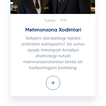
Turkiya
TOP:
Mehmonxona Xodimlari
Xalqaro darajadagi tajriba
orttirishni xohlaysizmi? Siz uchun
ajoyib imkoniyat! Antaliya
shahridagi nufuzli
mehmonxonalardan birida ish
faoliyatingizni boshlang.