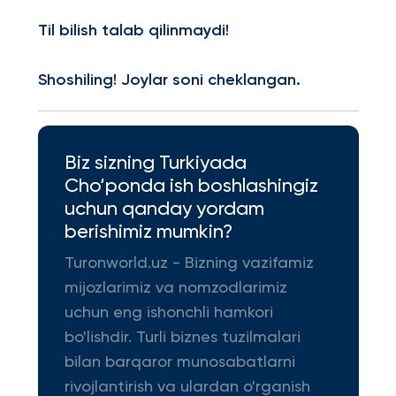
Til bilish talab qilinmaydi!
Shoshiling! Joylar soni cheklangan.
Biz sizning Turkiyada
Cho‘ponda ish boshlashingiz
uchun qanday yordam
berishimiz mumkin?
Turonworld.uz - Bizning vazifamiz
mijozlarimiz va nomzodlarimiz
uchun eng ishonchli hamkori
bo'lishdir. Turli biznes tuzilmalari
bilan barqaror munosabatlarni
rivojlantirish va ulardan o'rganish