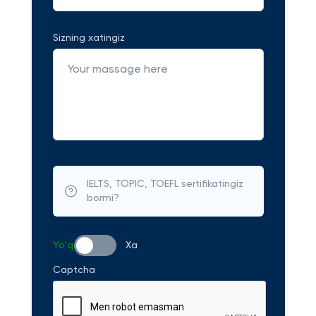
Sizning xatingiz
IELTS, TOPIC, TOEFL sertifikatingiz
bormi?
Yo'q
Xa
Captcha