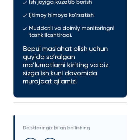
Ish joyiga kuzatib borish
Ijtimoy himoya ko’rsatish
Muddatli va doimiy monitoringni
tashkillashtiradi.
Bepul maslahat olish uchun
quyida so’ralgan
ma’lumotlarni kiriting va biz
sizga ish kuni davomida
murojaat qilamiz!
Do'stlaringiz bilan bo'lishing