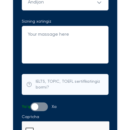
Andijon
Sizning xatingiz
IELTS, TOPIC, TOEFL sertifikatingiz
bormi?
Yo'q
Xa
Captcha