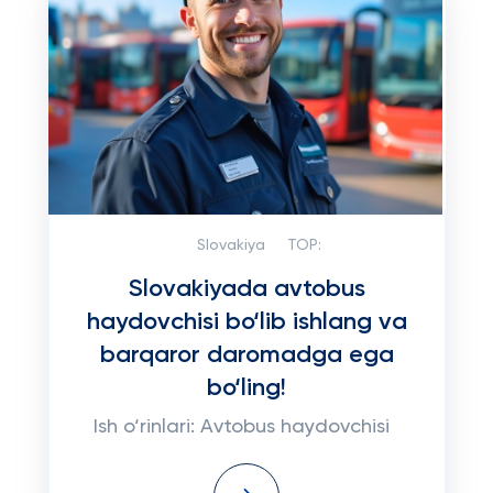
Slovakiya
TOP:
Slovakiyada avtobus
haydovchisi bo‘lib ishlang va
barqaror daromadga ega
bo‘ling!
Ish o‘rinlari: Avtobus haydovchisi