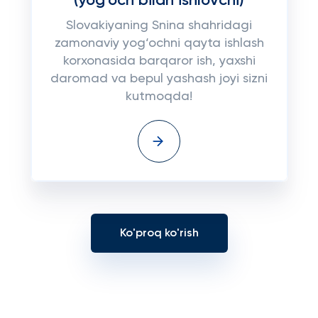
(yog‘och bilan ishlovchi)
Slovakiyaning Sni­na shahridagi
zamonaviy yog‘ochni qayta ishlash
korxonasida barqaror ish, yaxshi
daromad va bepul yashash joyi sizni
kutmoqda!
Ko'proq ko'rish