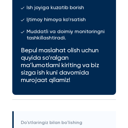
Ish joyiga kuzatib borish
Ijtimoy himoya ko’rsatish
Muddatli va doimiy monitoringni
tashkillashtiradi.
Bepul maslahat olish uchun
quyida so’ralgan
ma’lumotlarni kiriting va biz
sizga ish kuni davomida
murojaat qilamiz!
Do'stlaringiz bilan bo'lishing