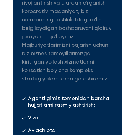
rivojlantirish va ulardan o'rganish
korporativ madaniyat, biz
nomzodning tashkilotdagi ro'lini
belgilaydigan boshqaruvchi qidiruv
jarayonini qo'llaymiz.
Majburiyatlarimizni bajarish uchun
biz biznes tamoyillarimizga
kiritilgan yollash xizmatlarini
ko'rsatish bo'yicha kompleks
strategiyalarni amalga oshiramiz.
Agentligimiz tomonidan barcha
hujjatlarni rasmiylashtirish:
Viza
Aviachipta