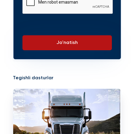
Jo'natish
Tegishli dasturlar