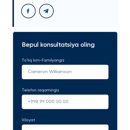
Bepul konsultatsiya oling
To'liq Ism-Familyangiz
Telefon raqamingiz
Viloyat