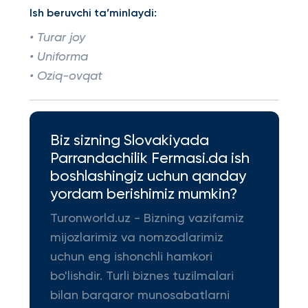
Ish beruvchi ta’minlaydi:
• Turar joy
• Uniforma
• Oziq-ovqat
Biz sizning Slovakiyada
Parrandachilik Fermasi.da ish
boshlashingiz uchun qanday
yordam berishimiz mumkin?
Turonworld.uz - Bizning vazifamiz
mijozlarimiz va nomzodlarimiz
uchun eng ishonchli hamkori
bo'lishdir. Turli biznes tuzilmalari
bilan barqaror munosabatlarni