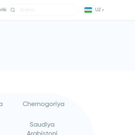
lik
UZ
a
Chernogoriya
Saudiya
Arabistoni