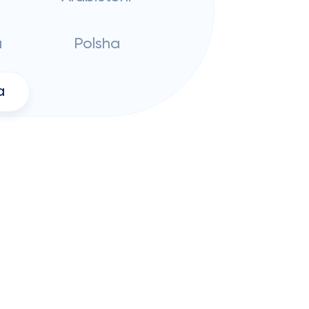
a
Polsha
a