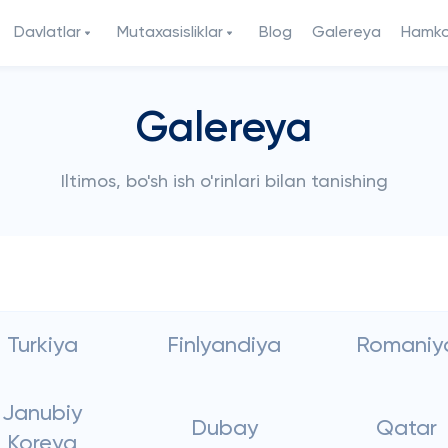
Davlatlar
Mutaxasisliklar
Blog
Galereya
Hamkor
Galereya
Iltimos, bo'sh ish o'rinlari bilan tanishing
Turkiya
Finlyandiya
Romaniy
Janubiy
Dubay
Qatar
Koreya