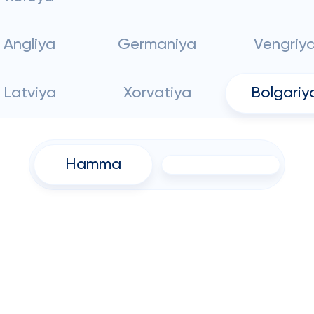
Angliya
Germaniya
Vengriy
Latviya
Xorvatiya
Bolgariy
Hamma