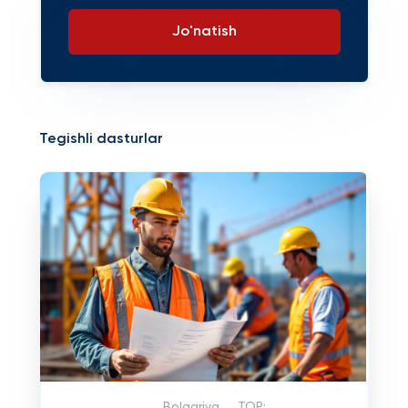
Jo'natish
Tegishli dasturlar
Bolgariya
TOP: