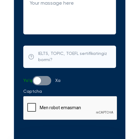
IELTS, TOPIC, TOEFL sertifikatingiz
bormi?
Yo'q
Xa
Captcha