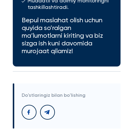
Muddatli va doimiy monitoringni
tashkillashtiradi.
Bepul maslahat olish uchun
quyida so’ralgan
ma’lumotlarni kiriting va biz
sizga ish kuni davomida
murojaat qilamiz!
Do'stlaringiz bilan bo'lishing