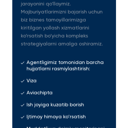
jarayonini qo'llaymiz.
Majburiyatlarimizni bajarish uchun
biz biznes tamoyillarimizga
kiritilgan yollash xizmatlarini
ko'rsatish bo'yicha kompleks
strategiyalarni amalga oshiramiz.
Agentligimiz tomonidan barcha
hujjatlarni rasmiylashtirish:
Viza
Aviachipta
Ish joyiga kuzatib borish
Ijtimoy himoya ko’rsatish