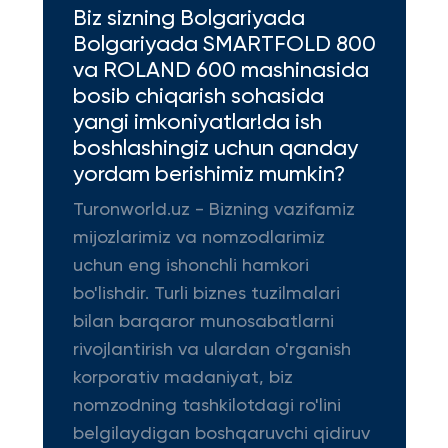
Biz sizning Bolgariyada
Bolgariyada SMARTFOLD 800
va ROLAND 600 mashinasida
bosib chiqarish sohasida
yangi imkoniyatlar!da ish
boshlashingiz uchun qanday
yordam berishimiz mumkin?
Turonworld.uz - Bizning vazifamiz
mijozlarimiz va nomzodlarimiz
uchun eng ishonchli hamkori
bo'lishdir. Turli biznes tuzilmalari
bilan barqaror munosabatlarni
rivojlantirish va ulardan o'rganish
korporativ madaniyat, biz
nomzodning tashkilotdagi ro'lini
belgilaydigan boshqaruvchi qidiruv