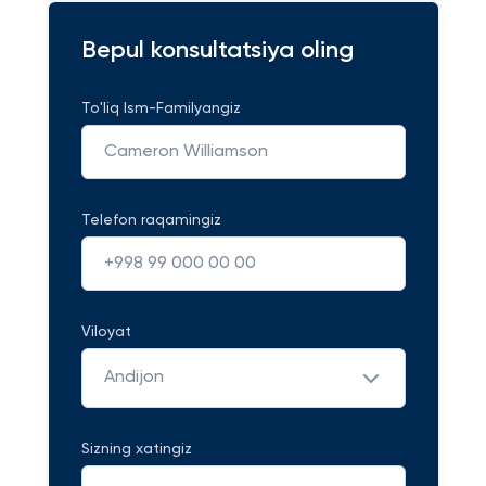
Bepul konsultatsiya oling
To'liq Ism-Familyangiz
Telefon raqamingiz
Viloyat
Andijon
Sizning xatingiz