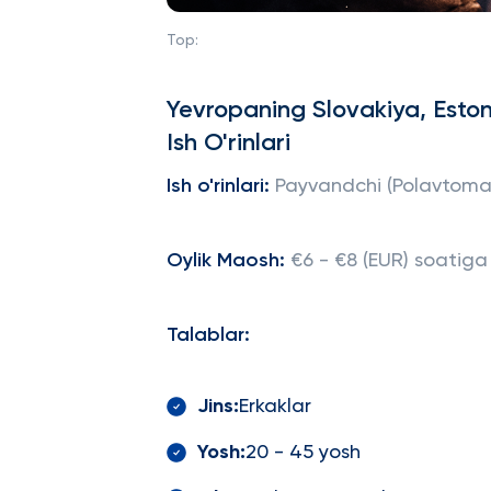
Top:
Yevropaning Slovakiya, Eston
Ish O'rinlari
Ish o'rinlari:
Payvandchi (Polavtoma
Oylik Maosh:
€6 - €8 (EUR) soatiga
Talablar:
Jins:
Erkaklar
Yosh:
20 - 45 yosh