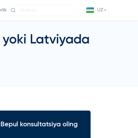
lik
UZ
 yoki Latviyada
i
Bepul konsultatsiya oling