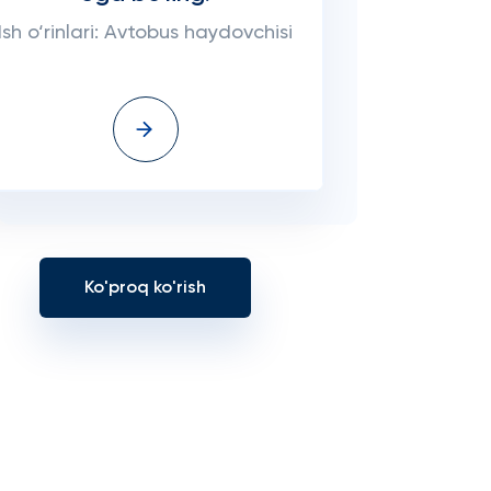
Ish o‘rinlari: Avtobus haydovchisi
Ko'proq ko'rish