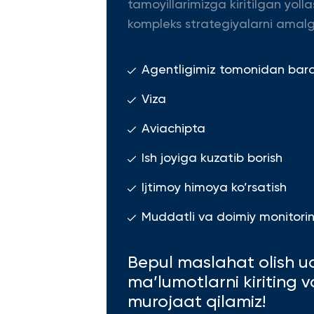
tamoyillarimizga kiritilgan yolla
kompleks strategiyalarni amalg
Agentligimiz tomonidan barcha
Viza
Aviachipta
Ish joyiga kuzatib borish
Ijtimoy himoya ko’rsatish
Muddatli va doimiy monitoring
Bepul maslahat olish u
ma’lumotlarni kiriting 
murojaat qilamiz!