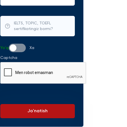
IELTS, TOPIC, TOEFL
sertifikatingiz bormi?
Yo'q
Xa
Captcha
Jo'natish