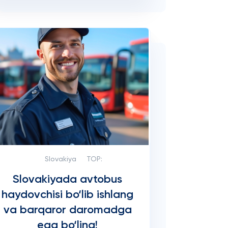
Slovakiya
TOP:
Slovakiyada avtobus
haydovchisi bo‘lib ishlang
va barqaror daromadga
ega bo‘ling!