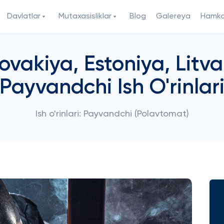
Davlatlar
Mutaxasisliklar
Blog
Galereya
Hamkor
ovakiya, Estoniya, Litva
Payvandchi Ish O'rinlar
Ish o'rinlari: Payvandchi (Polavtomat)