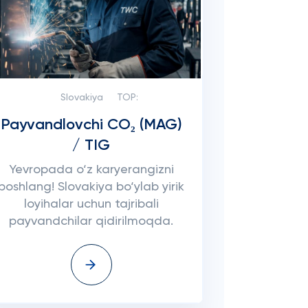
Slovakiya
TOP:
Payvandlovchi CO₂ (MAG)
/ TIG
Yevropada o‘z karyerangizni
boshlang! Slovakiya bo‘ylab yirik
loyihalar uchun tajribali
payvandchilar qidirilmoqda.