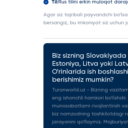
Til:
Rus tilini erkin muloqot daraj
Agar siz tajribali payvandchi bo'l
bersangiz, bu imkoniyat siz uchun j
Biz sizning Slovakiyada
Estoniya, Litva yoki La
O'rinlarida ish boshla
berishimiz mumkin?
Turonworld.uz - Bizning vazifa
eng ishonchli hamkori bo'lishdir.
munosabatlarni rivojlantirish v
biz nomzodning tashkilotdagi ro
jarayonini qo'llaymiz. Majburiya