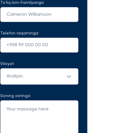
To'liq Ism-Familyangiz
Telefon raqamingiz
Viloyat
Andijon
Sizning xatingiz