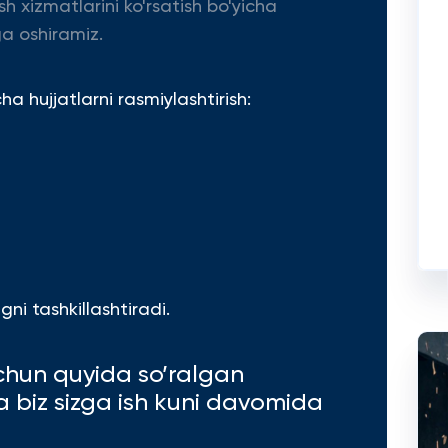
sh xizmatlarini ko'rsatish bo'yicha
a oshiramiz.
 hujjatlarni rasmiylashtirish:
ni tashkillashtiradi.
chun quyida so’ralgan
va biz sizga ish kuni davomida