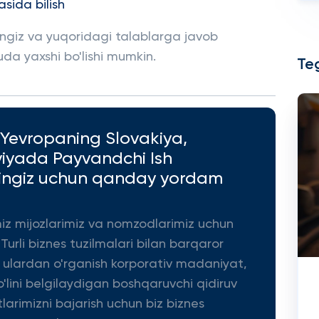
asida bilish
sangiz va yuqoridagi talablarga javob
uda yaxshi bo'lishi mumkin.
Teg
 Yevropaning Slovakiya,
tviyada Payvandchi Ish
shingiz uchun qanday yordam
miz mijozlarimiz va nomzodlarimiz uchun
 Turli biznes tuzilmalari bilan barqaror
a ulardan o'rganish korporativ madaniyat,
'lini belgilaydigan boshqaruvchi qidiruv
tlarimizni bajarish uchun biz biznes