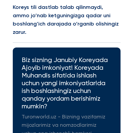
Koreys tili dastlab talab qilinmaydi,
ammo jo‘nab ketguningizga qadar uni
boshlang‘ich darajada o‘rganib olishingiz
zarur.
Biz sizning Janubiy Koreyada
Ajoyib imkoniyat! Koreyada
Muhandis sifatida ishlash
uchun yangi imkoniyatlar!da
ish boshlashingiz uchun
qanday yordam berishimiz
mumkin?
Turonworld.uz - Bizning vazifamiz
mijozlarimiz va nomzodlarimiz