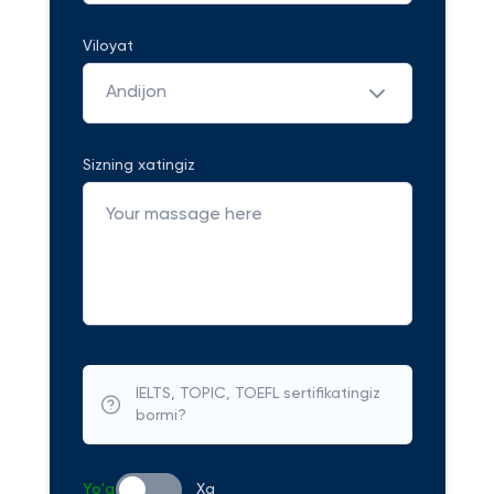
Viloyat
Andijon
Sizning xatingiz
IELTS, TOPIC, TOEFL sertifikatingiz
bormi?
Yo'q
Xa