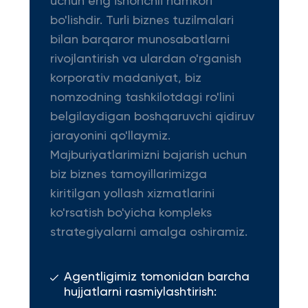
uchun eng ishonchli hamkori
bo'lishdir. Turli biznes tuzilmalari
bilan barqaror munosabatlarni
rivojlantirish va ulardan o'rganish
korporativ madaniyat, biz
nomzodning tashkilotdagi ro'lini
belgilaydigan boshqaruvchi qidiruv
jarayonini qo'llaymiz.
Majburiyatlarimizni bajarish uchun
biz biznes tamoyillarimizga
kiritilgan yollash xizmatlarini
ko'rsatish bo'yicha kompleks
strategiyalarni amalga oshiramiz.
Agentligimiz tomonidan barcha
hujjatlarni rasmiylashtirish: