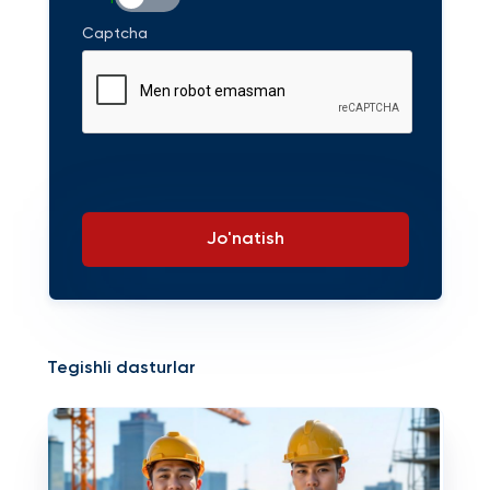
Captcha
Jo'natish
Tegishli dasturlar