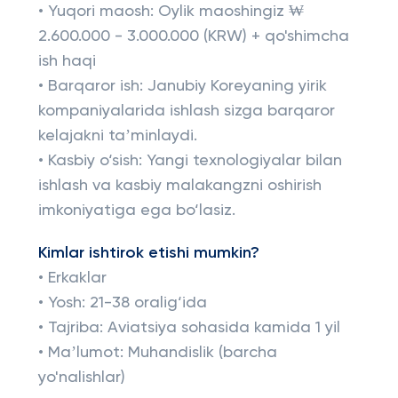
• Yuqori maosh: Oylik maoshingiz ₩
2.600.000 - 3.000.000 (KRW) + qo'shimcha
ish haqi
• Barqaror ish: Janubiy Koreyaning yirik
kompaniyalarida ishlash sizga barqaror
kelajakni taʼminlaydi.
• Kasbiy o‘sish: Yangi texnologiyalar bilan
ishlash va kasbiy malakangzni oshirish
imkoniyatiga ega bo‘lasiz.
Kimlar ishtirok etishi mumkin?
• Erkaklar
• Yosh: 21-38 oralig‘ida
• Tajriba: Aviatsiya sohasida kamida 1 yil
• Maʼlumot: Muhandislik (barcha
yo'nalishlar)