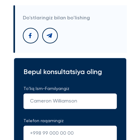
Do'stlaringiz bilan bo'lishing
Bepul konsultatsiya oling
To'liq Ism-Familyangiz
Telefon raqamingiz