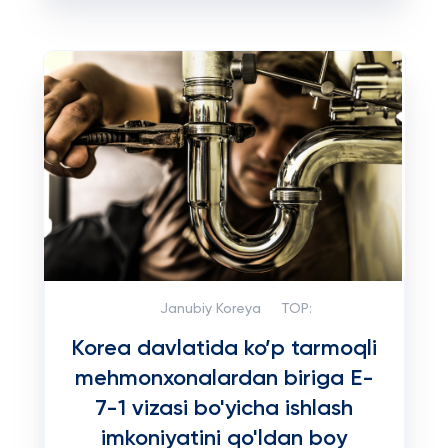
Janubiy Koreya
TOP:
Korea davlatida ko’p tarmoqli
mehmonxonalardan biriga E-
7-1 vizasi bo'yicha ishlash
imkoniyatini qo'ldan boy