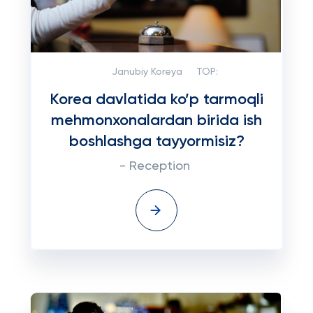
Janubiy Koreya
TOP:
Korea davlatida ko’p tarmoqli
mehmonxonalardan birida ish
boshlashga tayyormisiz?
- Reception