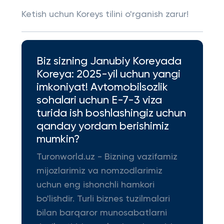
Ketish uchun Koreys tilini o'rganish zarur!
Biz sizning Janubiy Koreyada
Koreya: 2025-yil uchun yangi
imkoniyat! Avtomobilsozlik
sohalari uchun E-7-3 viza
turida ish boshlashingiz uchun
qanday yordam berishimiz
mumkin?
Turonworld.uz - Bizning vazifamiz
mijozlarimiz va nomzodlarimiz
uchun eng ishonchli hamkori
bo'lishdir. Turli biznes tuzilmalari
bilan barqaror munosabatlarni