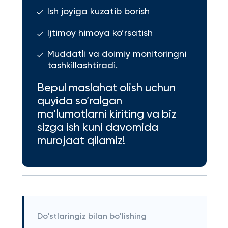
Ish joyiga kuzatib borish
Ijtimoy himoya ko’rsatish
Muddatli va doimiy monitoringni
tashkillashtiradi.
Bepul maslahat olish uchun
quyida so’ralgan
ma’lumotlarni kiriting va biz
sizga ish kuni davomida
murojaat qilamiz!
Do'stlaringiz bilan bo'lishing