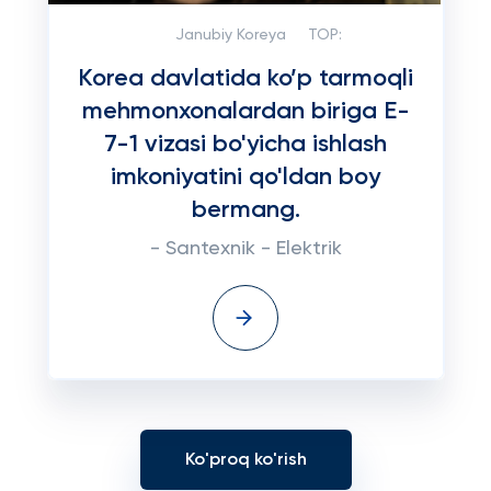
Janubiy Koreya
TOP:
Korea davlatida ko’p tarmoqli
mehmonxonalardan biriga E-
7-1 vizasi bo'yicha ishlash
imkoniyatini qo'ldan boy
bermang.
- Santexnik - Elektrik
Ko'proq ko'rish