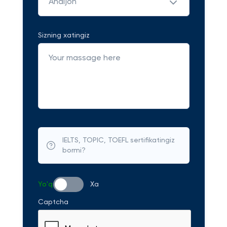
Andijon
Sizning xatingiz
IELTS, TOPIC, TOEFL sertifikatingiz
bormi?
Yo'q
Xa
Captcha