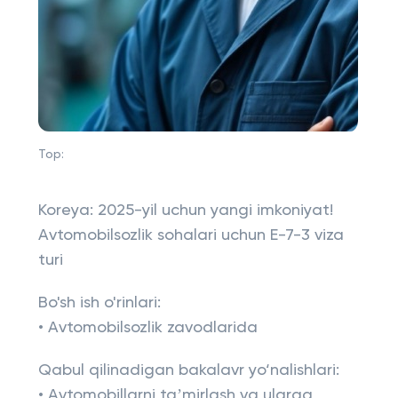
Top:
Koreya: 2025-yil uchun yangi imkoniyat!
Avtomobilsozlik sohalari uchun E-7-3 viza
turi
Bo'sh ish o'rinlari:
• Avtomobilsozlik zavodlarida
Qabul qilinadigan bakalavr yo‘nalishlari:
• Avtomobillarni taʼmirlash va ularga