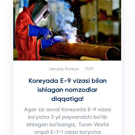
Janubiy Koreya
TOP:
Koreyada E-9 vizasi bilan
ishlagan nomzodlar
diqqatiga!
Agar siz avval Koreyada E-9 vizasi
bo‘yicha 5 yil payvandchi bo‘lib
ishlagan bo‘lsangiz, Turon World
orqali E-7-1 vizasi bo‘yicha