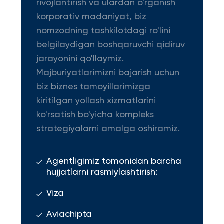
rivojlantirish va ulardan o'rganish
korporativ madaniyat, biz
nomzodning tashkilotdagi ro'lini
belgilaydigan boshqaruvchi qidiruv
jarayonini qo'llaymiz.
Majburiyatlarimizni bajarish uchun
biz biznes tamoyillarimizga
kiritilgan yollash xizmatlarini
ko'rsatish bo'yicha kompleks
strategiyalarni amalga oshiramiz.
Agentligimiz tomonidan barcha
hujjatlarni rasmiylashtirish:
Viza
Aviachipta