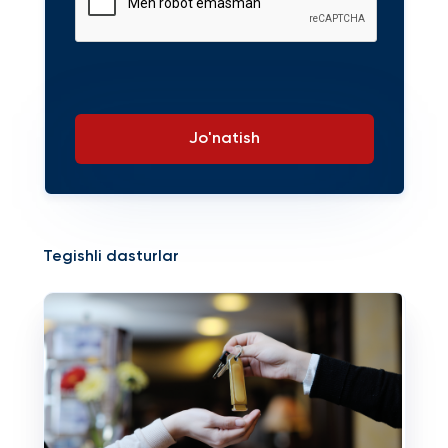
Jo'natish
Tegishli dasturlar