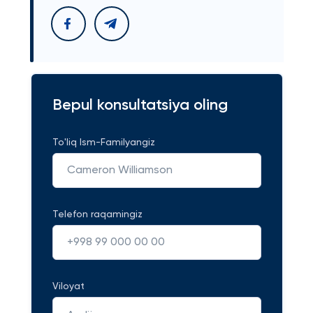
Bepul konsultatsiya oling
To'liq Ism-Familyangiz
Telefon raqamingiz
Viloyat