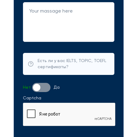
Есть ли у вас IELTS, TOPIC, TOEFL
сертификаты?
Нет
Да
Captcha