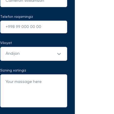
Telefon raqamingiz
Viloyat
Andijon
Sizning xatingiz