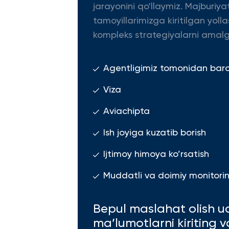
jarayonini qo'llaymiz. Majburiya
tamoyillarimizga kiritilgan yolla
kompleks strategiyalarni amalg
Agentligimiz tomonidan barcha
Viza
Aviachipta
Ish joyiga kuzatib borish
Ijtimoy himoya ko’rsatish
Muddatli va doimiy monitoring
Bepul maslahat olish u
ma’lumotlarni kiriting 