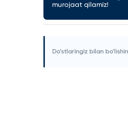
murojaat qilamiz!
Do'stlaringiz bilan bo'lishi