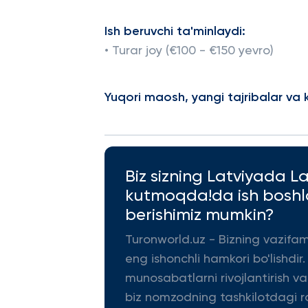
Ish beruvchi ta'minlaydi:
• Turar joy (€100 - €150 yevro)
Yuqori maosh, yangi tajribalar va 
Biz sizning Latviyada La
kutmoqda!da ish boshl
berishimiz mumkin?
Turonworld.uz - Bizning vazifa
eng ishonchli hamkori bo'lishdir.
munosabatlarni rivojlantirish v
biz nomzodning tashkilotdagi ro