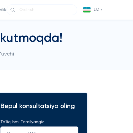
lik
UZ
i kutmoqda!
'uvchi
Bepul konsultatsiya oling
To'liq Ism-Familyangiz