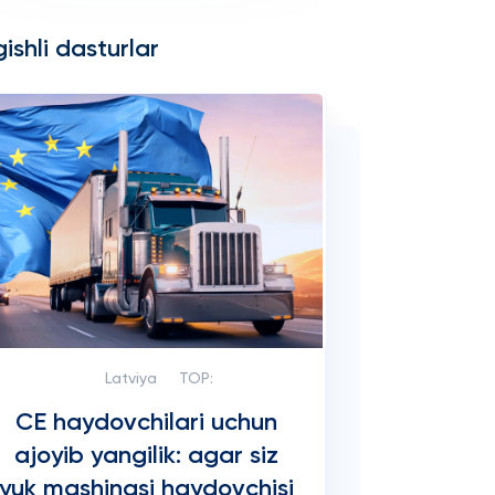
ishli dasturlar
Latviya
TOP:
CE haydovchilari uchun
ajoyib yangilik: agar siz
yuk mashinasi haydovchisi