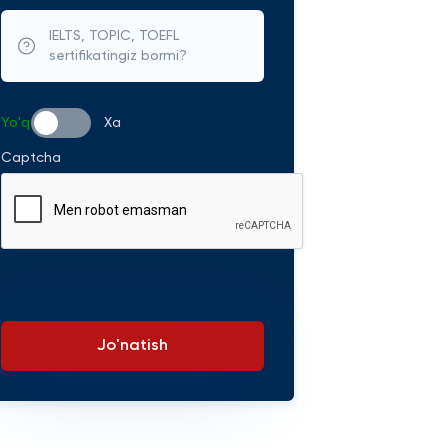
IELTS, TOPIC, TOEFL
sertifikatingiz bormi?
Yo'q
Xa
Captcha
Jo'natish