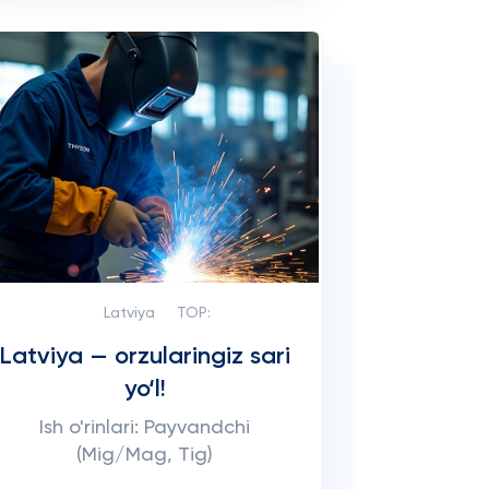
Latviya
TOP:
Latviya — orzularingiz sari
yo‘l!
Ish o'rinlari: Payvandchi
(Mig/Mag, Tig)