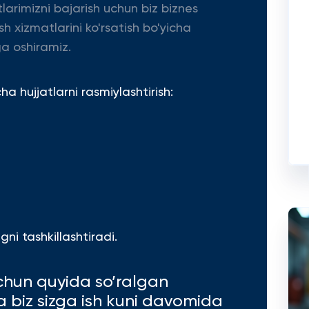
tlarimizni bajarish uchun biz biznes
sh xizmatlarini ko'rsatish bo'yicha
a oshiramiz.
 hujjatlarni rasmiylashtirish:
ni tashkillashtiradi.
chun quyida so’ralgan
va biz sizga ish kuni davomida