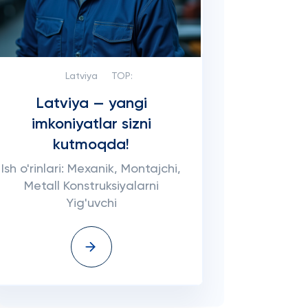
Latviya
TOP:
Latviya — yangi
imkoniyatlar sizni
kutmoqda!
Ish o'rinlari: Mexanik, Montajchi,
Metall Konstruksiyalarni
Yig'uvchi