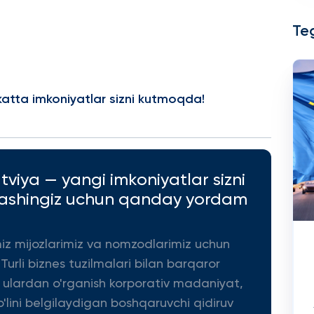
Teg
katta imkoniyatlar sizni kutmoqda!
tviya — yangi imkoniyatlar sizni
ashingiz uchun qanday yordam
miz mijozlarimiz va nomzodlarimiz uchun
 Turli biznes tuzilmalari bilan barqaror
a ulardan o'rganish korporativ madaniyat,
'lini belgilaydigan boshqaruvchi qidiruv