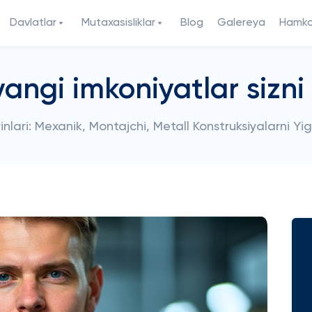
Davlatlar
Mutaxasisliklar
Blog
Galereya
Hamkor
yangi imkoniyatlar sizn
'rinlari: Mexanik, Montajchi, Metall Konstruksiyalarni Yig