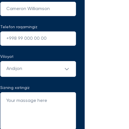
Telefon raqamingiz
Viloyat
Andijon
Sizning xatingiz