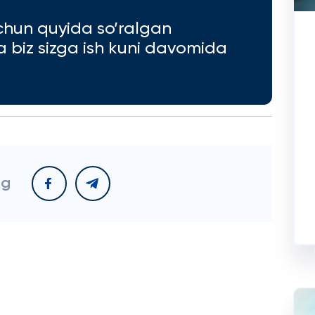
chun quyida so’ralgan
va biz sizga ish kuni davomida
ng