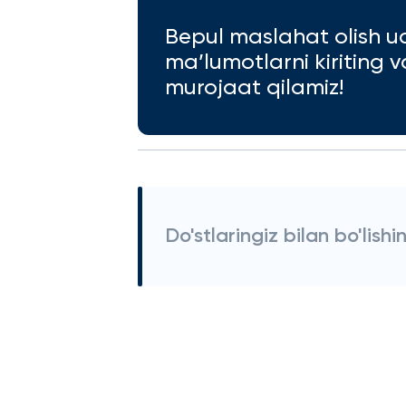
Bepul maslahat olish u
ma’lumotlarni kiriting 
murojaat qilamiz!
Do'stlaringiz bilan bo'lishi