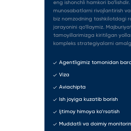
eng ishonchli hamkori bo'lishdir.
munosabatlarni rivojlantirish v
biz nomzodning tashkilotdagi ro
jarayonini qo'llaymiz. Majburiya
tamoyillarimizga kiritilgan yolla
kompleks strategiyalarni amalg
Agentligimiz tomonidan barcha
Viza
Aviachipta
Ish joyiga kuzatib borish
Ijtimoy himoya ko’rsatish
Muddatli va doimiy monitoring