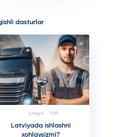
ishli dasturlar
Latviya
TOP:
Latviyada ishlashni
xohlaysizmi?