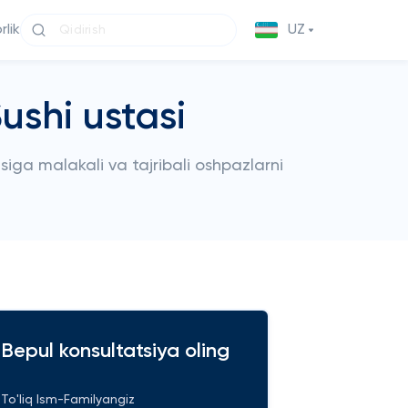
lik
UZ
ushi ustasi
ga malakali va tajribali oshpazlarni
Bepul konsultatsiya oling
To'liq Ism-Familyangiz