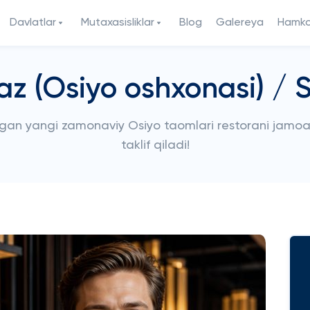
Davlatlar
Mutaxasisliklar
Blog
Galereya
Hamkor
z (Osiyo oshxonasi) / S
gan yangi zamonaviy Osiyo taomlari restorani jamoasi
taklif qiladi!