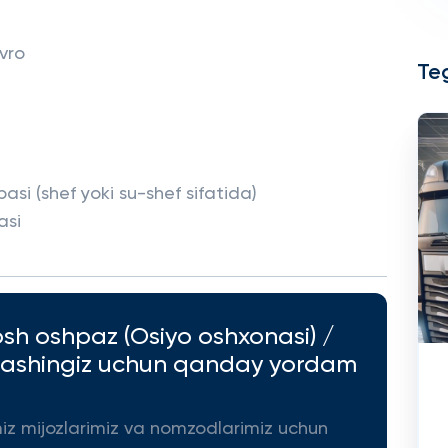
vro
Teg
basi (shef yoki su-shef sifatida)
asi
osh oshpaz (Osiyo oshxonasi) /
hlashingiz uchun qanday yordam
miz mijozlarimiz va nomzodlarimiz uchun