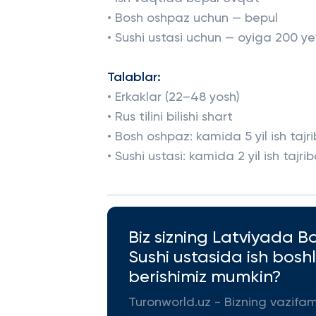
• Bosh oshpaz uchun — bepul
• Sushi ustasi uchun — oyiga 200 ye
Talablar:
• Erkaklar (22–48 yosh)
• Rus tilini bilishi shart
• Bosh oshpaz: kamida 5 yil ish tajri
• Sushi ustasi: kamida 2 yil ish tajrib
Biz sizning Latviyada B
Sushi ustasida ish bos
berishimiz mumkin?
Turonworld.uz - Bizning vazifa