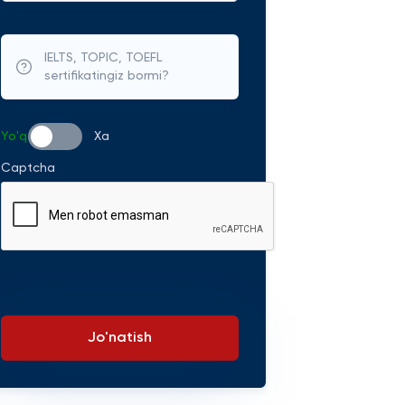
IELTS, TOPIC, TOEFL
sertifikatingiz bormi?
Yo'q
Xa
Captcha
Jo'natish