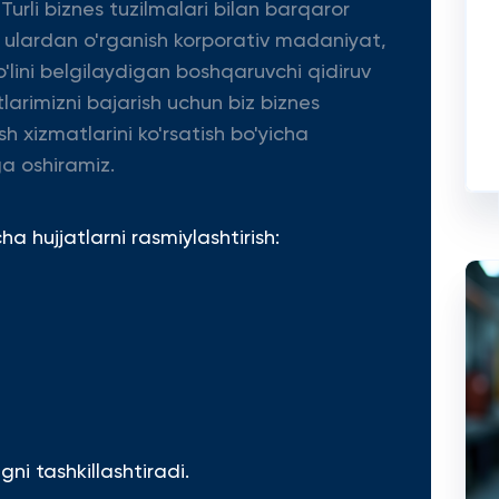
 Turli biznes tuzilmalari bilan barqaror
a ulardan o'rganish korporativ madaniyat,
'lini belgilaydigan boshqaruvchi qidiruv
tlarimizni bajarish uchun biz biznes
sh xizmatlarini ko'rsatish bo'yicha
a oshiramiz.
 hujjatlarni rasmiylashtirish:
ni tashkillashtiradi.