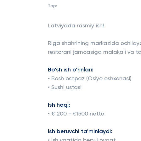
Top:
Latviyada rasmiy ish!
Riga shahrining markazida ochila
restorani jamoasiga malakali va tajr
Bo‘sh ish o‘rinlari:
• Bosh oshpaz (Osiyo oshxonasi)
• Sushi ustasi
Ish haqi:
• €1200 - €1500 netto
Ish beruvchi ta'minlaydi:
• Ish vaqtida bepul ovqat