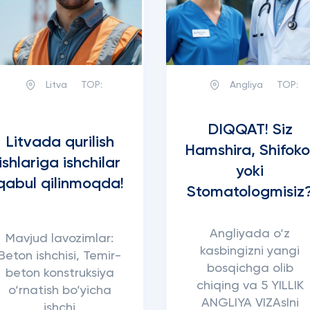
Litva
TOP:
Angliya
TOP:
DIQQAT! Siz
Litvada qurilish
Hamshira, Shifoko
ishlariga ishchilar
yoki
qabul qilinmoqda!
Stomatologmisiz
Angliyada o‘z
Mavjud lavozimlar:
kasbingizni yangi
Beton ishchisi, Temir-
bosqichga olib
beton konstruksiya
chiqing va 5 YILLIK
o‘rnatish bo‘yicha
ANGLIYA VIZAsIni
ishchi