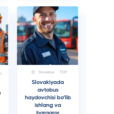
Slovakiya
TOP:
P:
Slovakiyada
avtobus
h
haydovchisi bo‘lib
ishlang va
barqaror