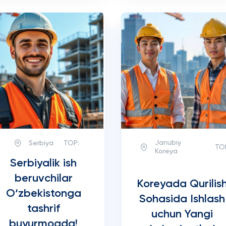
Janubiy
Serbiya
TOP:
TO
Koreya
Serbiyalik ish
beruvchilar
Koreyada Qurilis
O‘zbekistonga
Sohasida Ishlash
tashrif
uchun Yangi
buyurmoqda!