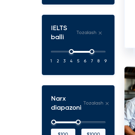
IELTS
Tozalash
balli
1
2
3
4
5
6
7
8
9
Narx
Tozalash
diapazoni
$100
$1000