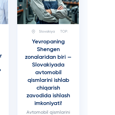
Slovakiya
TOP:
Yevropaning
Shengen
r
zonalaridan biri —
Slovakiyada
?
avtomobil
qismlarini ishlab
chiqarish
zavodida ishlash
imkoniyati!
Avtomobil qismlarini