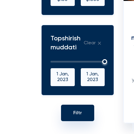
Topshirish
Clear
muddati
1 Jan,
1 Jan,
2023
2023