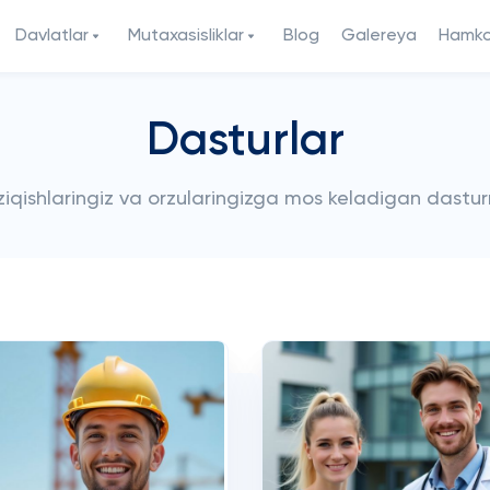
Davlatlar
Mutaxasisliklar
Blog
Galereya
Hamkor
Dasturlar
iziqishlaringiz va orzularingizga mos keladigan dastur