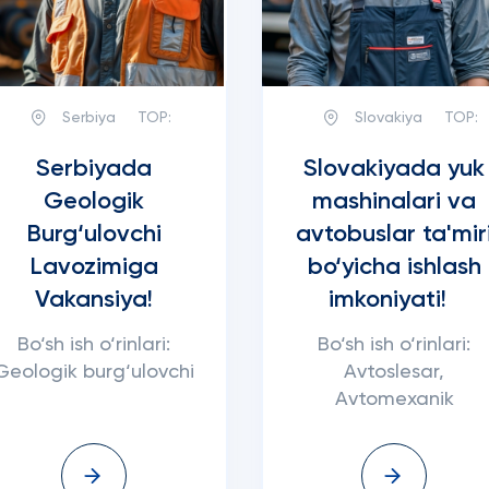
Serbiya
TOP:
Slovakiya
TOP:
Serbiyada
Slovakiyada yuk
Geologik
mashinalari va
Burg‘ulovchi
avtobuslar ta'mir
Lavozimiga
bo‘yicha ishlash
Vakansiya!
imkoniyati!
Bo‘sh ish o‘rinlari:
Bo‘sh ish o‘rinlari:
Geologik burg‘ulovchi
Avtoslesar,
Avtomexanik