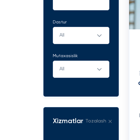
Dastur
All
Mutaxasislik
All
Xizmatlar
Tozalash