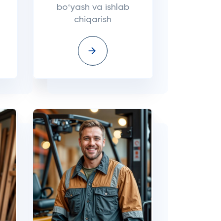
boʻyash va ishlab
chiqarish