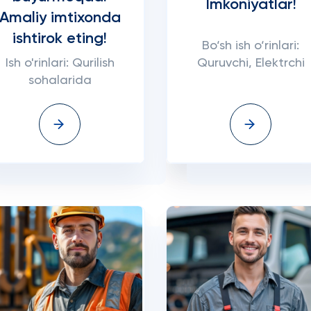
Imkoniyatlar!
Amaliy imtixonda
ishtirok eting!
Bo‘sh ish o‘rinlari:
Ish o'rinlari: Qurilish
Quruvchi, Elektrchi
sohalarida