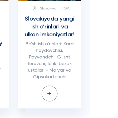
Slovakiya
TOP:
Slovakiyada yangi
s
ish o‘rinlari va
ulkan imkoniyatlar!
y
Bo'sh ish o‘rinlari: Kara
haydovchisi,
Payvandchi, G‘isht
teruvchi, Ichki bezak
r
ustalari - Malyar va
Gipsokartonchi