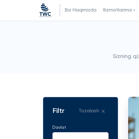
Biz Haqimizda
Xizmatlarimiz
Sizning q
Filtr
Tozalash
Davlat