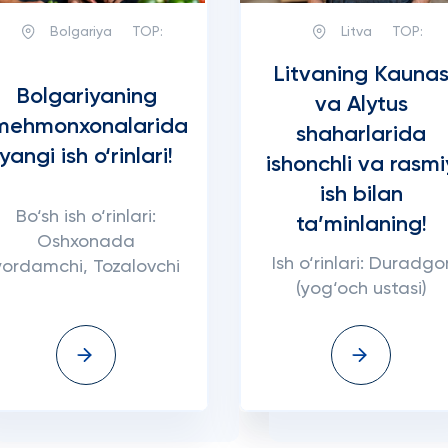
Bolgariya
TOP:
Litva
TOP:
Litvaning Kauna
Bolgariyaning
va Alytus
mehmonxonalarida
shaharlarida
yangi ish o‘rinlari!
ishonchli va rasmi
ish bilan
Bo‘sh ish o‘rinlari:
ta’minlaning!
Oshxonada
Ish o‘rinlari: Duradgo
yordamchi, Tozalovchi
(yog‘och ustasi)