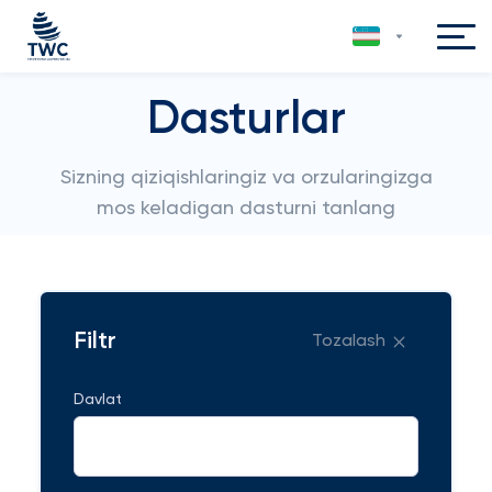
Dasturlar
Sizning qiziqishlaringiz va orzularingizga
mos keladigan dasturni tanlang
Filtr
Tozalash
Davlat