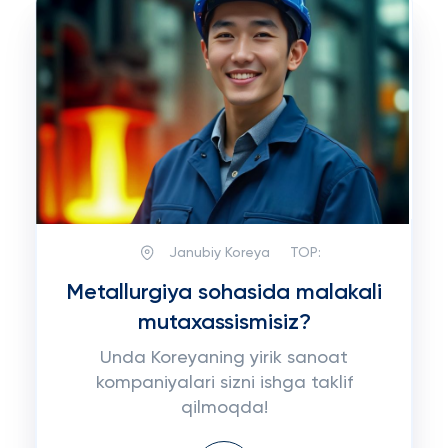
Janubiy Koreya
TOP:
Metallurgiya sohasida malakali
mutaxassismisiz?
Unda Koreyaning yirik sanoat
kompaniyalari sizni ishga taklif
qilmoqda!