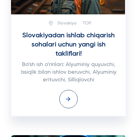
Slovakiya
TOP:
Slovakiyadan ishlab chiqarish
sohalari uchun yangi ish
takliflari!
Bo'sh ish o'rinlari: Alyuminiy quyuvchi,
Issiqlik bilan ishlov beruvchi, Alyuminiy
erituvchi, Silliqlovchi