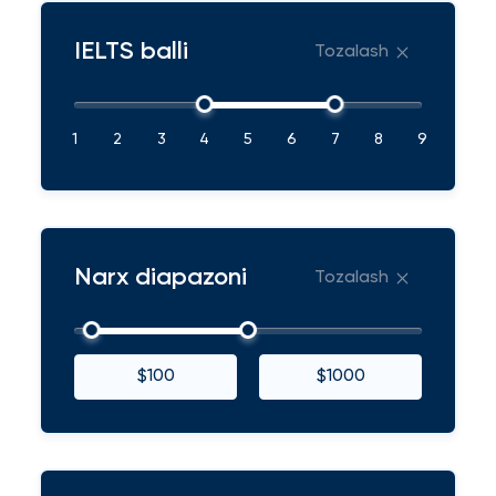
IELTS balli
Tozalash
1
2
3
4
5
6
7
8
9
Narx diapazoni
Tozalash
$100
$1000