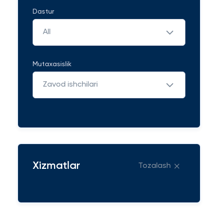
Dastur
All
Mutaxasislik
Zavod ishchilari
Xizmatlar
Tozalash