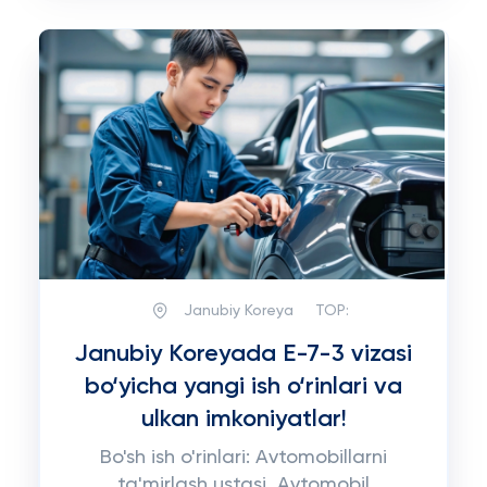
Janubiy Koreya
TOP:
Janubiy Koreyada E-7-3 vizasi
bo‘yicha yangi ish o‘rinlari va
ulkan imkoniyatlar!
Bo'sh ish o'rinlari: Avtomobillarni
ta'mirlash ustasi, Avtomobil