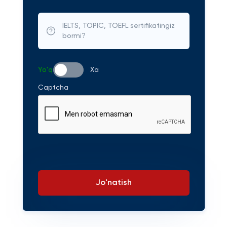
IELTS, TOPIC, TOEFL sertifikatingiz
bormi?
Yo'q
Xa
Captcha
Jo'natish