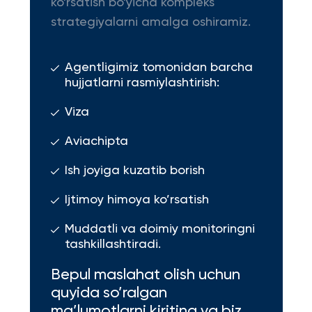
ko'rsatish bo'yicha kompleks
strategiyalarni amalga oshiramiz.
Agentligimiz tomonidan barcha
hujjatlarni rasmiylashtirish:
Viza
Aviachipta
Ish joyiga kuzatib borish
Ijtimoy himoya ko’rsatish
Muddatli va doimiy monitoringni
tashkillashtiradi.
Bepul maslahat olish uchun
quyida so’ralgan
ma’lumotlarni kiriting va biz