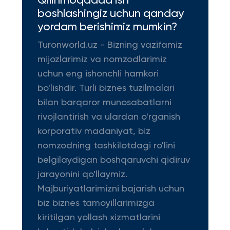
Qilinmoqdada ish
boshlashingiz uchun qanday
yordam berishimiz mumkin?
Turonworld.uz - Bizning vazifamiz
mijozlarimiz va nomzodlarimiz
uchun eng ishonchli hamkori
bo'lishdir. Turli biznes tuzilmalari
bilan barqaror munosabatlarni
rivojlantirish va ulardan o'rganish
korporativ madaniyat, biz
nomzodning tashkilotdagi ro'lini
belgilaydigan boshqaruvchi qidiruv
jarayonini qo'llaymiz.
Majburiyatlarimizni bajarish uchun
biz biznes tamoyillarimizga
kiritilgan yollash xizmatlarini