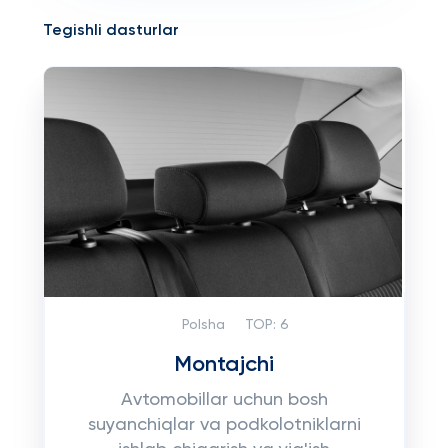
Tegishli dasturlar
Polsha
TOP:
6
Montajchi
Avtomobillar uchun bosh
suyanchiqlar va podkolotniklarni