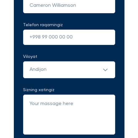
Telefon raqamingiz
Viloyat
Andijon
Sizning xatingiz