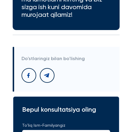
sizga ish kuni davomida
murojaat qilamiz!
Do'stlaringiz bilan bo'lishing
Bepul konsultatsiya oling
To'liq Ism-Familyangiz