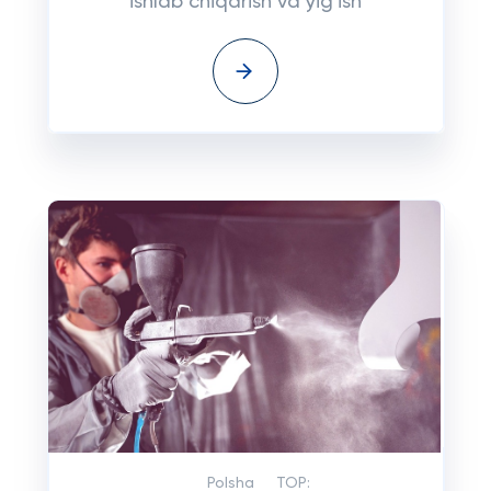
ishlab chiqarish va yig'ish
Polsha
TOP: