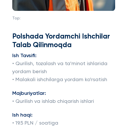
Top:
Polshada Yordamchi Ishchilar
Talab Qilinmoqda
Ish Tavsifi:
• Qurilish, tozalash va ta'minot ishlarida
yordam berish
• Malakali ishchilarga yordam ko'rsatish
Majburiyatlar:
• Qurilish va ishlab chiqarish ishlari
Ish haqi:
• 19.5 PLN / soatiga