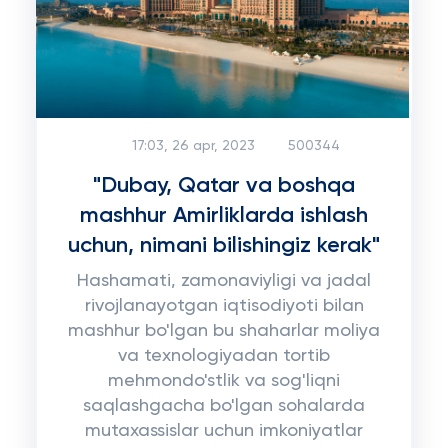
17:03, 26 apr, 2023
500344
"Dubay, Qatar va boshqa
mashhur Amirliklarda ishlash
uchun, nimani bilishingiz kerak"
Hashamati, zamonaviyligi va jadal
rivojlanayotgan iqtisodiyoti bilan
mashhur bo'lgan bu shaharlar moliya
va texnologiyadan tortib
mehmondo'stlik va sog'liqni
saqlashgacha bo'lgan sohalarda
mutaxassislar uchun imkoniyatlar