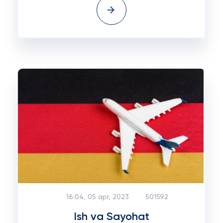
16:04, 05 apr, 2023
501592
Ish va Sayohat