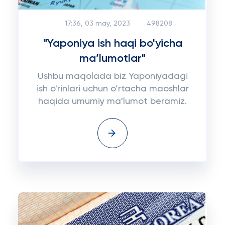
17:36, 03 may, 2023
498208
"Yaponiya ish haqi bo'yicha
ma’lumotlar"
Ushbu maqolada biz Yaponiyadagi
ish o'rinlari uchun o’rtacha maoshlar
haqida umumiy ma'lumot beramiz.