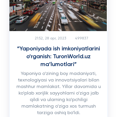
21:52, 28 apr, 2023
499837
“Yaponiyada ish imkoniyatlarini
o‘rganish: TuronWorld.uz
ma’lumotlari”
Yaponiya o'zining boy madaniyati,
texnologiyasi va innovatsiyalari bilan
mashhur mamlakat. Yillar davomida u
ko'plab xorijlik sayyohlarni o'ziga jalb
qildi va ularning ko'pchiligi
mamlakatning o'ziga xos turmush
tarziga oshiq bo'ldi.