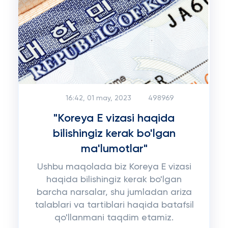
16:42, 01 may, 2023
498969
"Koreya E vizasi haqida
bilishingiz kerak bo'lgan
ma'lumotlar"
Ushbu maqolada biz Koreya E vizasi
haqida bilishingiz kerak bo'lgan
barcha narsalar, shu jumladan ariza
talablari va tartiblari haqida batafsil
qo'llanmani taqdim etamiz.