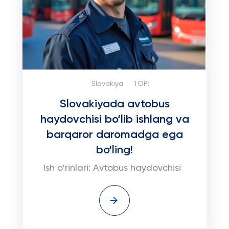
Slovakiya
TOP:
Slovakiyada avtobus
haydovchisi bo‘lib ishlang va
barqaror daromadga ega
bo‘ling!
Ish o‘rinlari: Avtobus haydovchisi