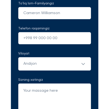
To'liq Ism-Familyangiz
Telefon raqamingiz
Viloyat
Andijon
Sizning xatingiz