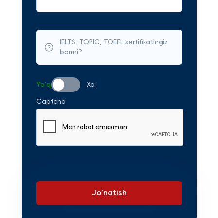
IELTS, TOPIC, TOEFL sertifikatingiz
bormi?
Yo'q
Xa
Captcha
Jo'natish