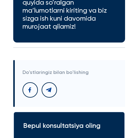
quyida so’ralgan
ma’lumotlarni kiriting va biz
sizga ish kuni davomida
murojaat qilamiz!
Do'stlaringiz bilan bo'lishing
Bepul konsultatsiya oling