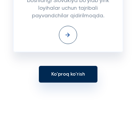
boshlang! Slovakiya bo‘ylab yirik
loyihalar uchun tajribali
payvandchilar qidirilmoqda.
Ko'proq ko'rish