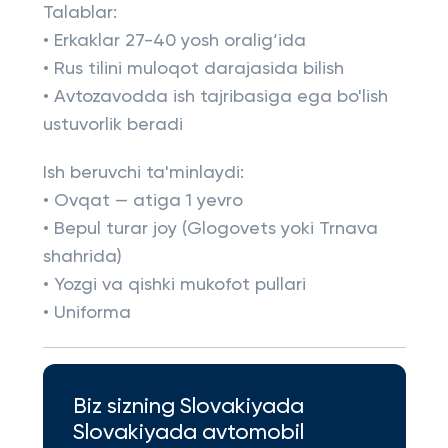
Talablar:
• Erkaklar 27-40 yosh oralig‘ida
• Rus tilini muloqot darajasida bilish
• Avtozavodda ish tajribasiga ega bo'lish
ustuvorlik beradi
Ish beruvchi ta'minlaydi:
• Ovqat — atiga 1 yevro
• Bepul turar joy (Glogovets yoki Trnava
shahrida)
• Yozgi va qishki mukofot pullari
• Uniforma
Biz sizning Slovakiyada
Slovakiyada avtomobil