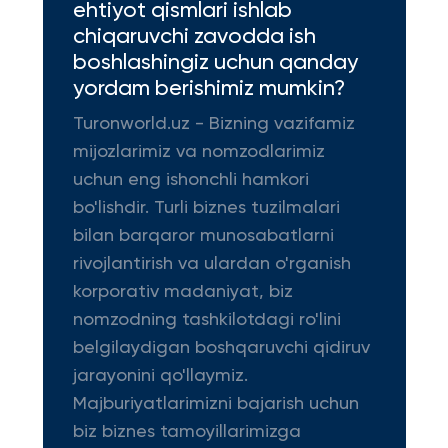
ehtiyot qismlari ishlab
chiqaruvchi zavodda ish
boshlashingiz uchun qanday
yordam berishimiz mumkin?
Turonworld.uz - Bizning vazifamiz
mijozlarimiz va nomzodlarimiz
uchun eng ishonchli hamkori
bo'lishdir. Turli biznes tuzilmalari
bilan barqaror munosabatlarni
rivojlantirish va ulardan o'rganish
korporativ madaniyat, biz
nomzodning tashkilotdagi ro'lini
belgilaydigan boshqaruvchi qidiruv
jarayonini qo'llaymiz.
Majburiyatlarimizni bajarish uchun
biz biznes tamoyillarimizga