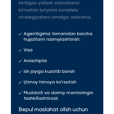
kiritilgan yollash xizmatlarini
ko'rsatish bo'yicha kompleks
strategiyalarni amalga oshiramiz.
Agentligimiz tomonidan barcha
hujjatlarni rasmiylashtirish:
Viza
Aviachipta
Ish joyiga kuzatib borish
Ijtimoy himoya ko’rsatish
Muddatli va doimiy monitoringni
tashkillashtiradi.
Bepul maslahat olish uchun