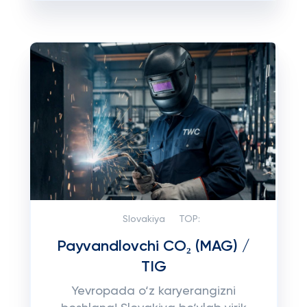
Slovakiya
TOP:
Payvandlovchi CO₂ (MAG) /
TIG
Yevropada o‘z karyerangizni