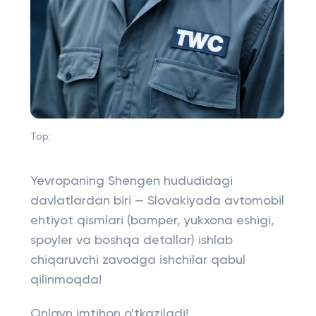
Top:
Yevropaning Shengen hududidagi
davlatlardan biri — Slovakiyada avtomobil
ehtiyot qismlari (bamper, yukxona eshigi,
spoyler va boshqa detallar) ishlab
chiqaruvchi zavodga ishchilar qabul
qilinmoqda!
Onlayn imtihon o'tkaziladi!