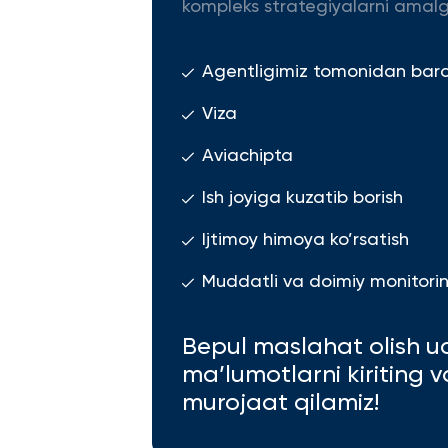
kompleks strategiyalarni amalg
Agentligimiz tomonidan barcha
Viza
Aviachipta
Ish joyiga kuzatib borish
Ijtimoy himoya ko’rsatish
Muddatli va doimiy monitoring
Bepul maslahat olish u
ma’lumotlarni kiriting 
murojaat qilamiz!