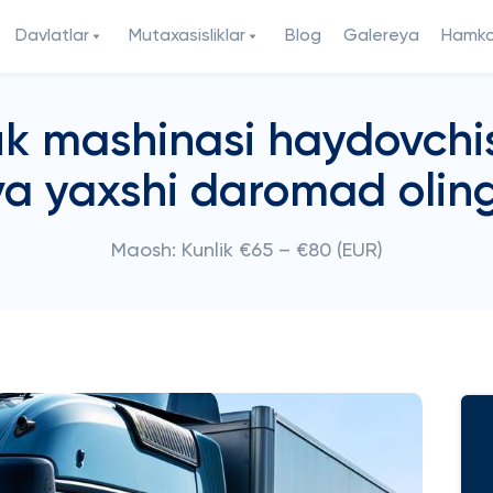
Davlatlar
Mutaxasisliklar
Blog
Galereya
Hamkor
k mashinasi haydovchisi
va yaxshi daromad oling
Maosh: Kunlik €65 – €80 (EUR)