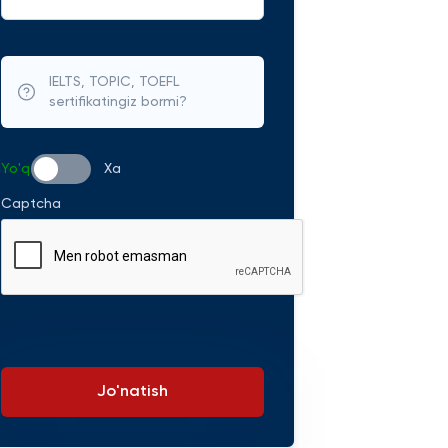
IELTS, TOPIC, TOEFL
sertifikatingiz bormi?
Yo'q
Xa
Captcha
Jo'natish