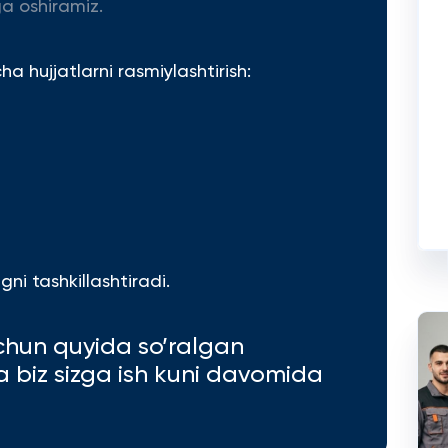
a oshiramiz.
 hujjatlarni rasmiylashtirish:
ni tashkillashtiradi.
chun quyida so’ralgan
va biz sizga ish kuni davomida