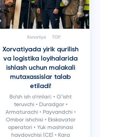
Xorvatiya
TOP:
Xorvatiyada yirik qurilish
va logistika loyihalarida
ishlash uchun malakali
mutaxassislar talab
etiladi!
Bo'sh ish o'rinlari: • G‘isht
teruvchi • Duradgor •
Armaturachi • Payvandchi •
Ombor ishchisi • Ekskavator
operatori • Yuk mashinasi
haydovchisi (CE) • Kara