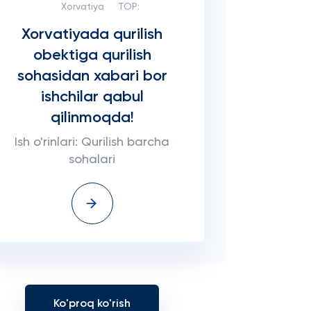
Xorvatiya
TOP:
Xorvatiyada qurilish
obektiga qurilish
sohasidan xabari bor
ishchilar qabul
qilinmoqda!
Ish o'rinlari: Qurilish barcha
sohalari
Ko'proq ko'rish