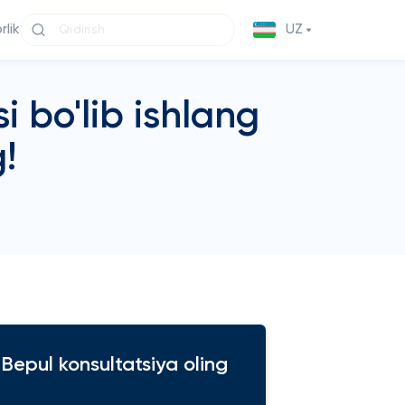
lik
UZ
 bo'lib ishlang
!
Bepul konsultatsiya oling