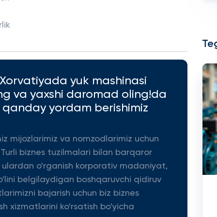
lik
Teg
a Xorvatiyada yuk mashinasi
ang va yaxshi daromad oling!da
n qanday yordam berishimiz
miz mijozlarimiz va nomzodlarimiz uchun
 Turli biznes tuzilmalari bilan barqaror
a ulardan o'rganish korporativ madaniyat,
'lini belgilaydigan boshqaruvchi qidiruv
tlarimizni bajarish uchun biz biznes
sh xizmatlarini ko'rsatish bo'yicha