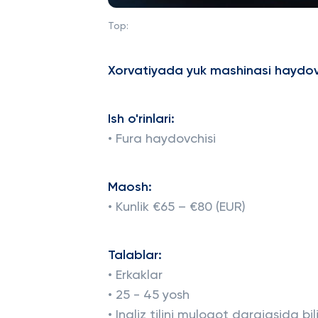
Top:
Xorvatiyada yuk mashinasi haydovc
Ish o'rinlari:
• Fura haydovchisi
Maosh:
• Kunlik €65 – €80 (EUR)
Talablar:
• Erkaklar
• 25 - 45 yosh
• Ingliz tilini muloqot darajasida bil