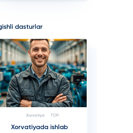
ishli dasturlar
Xorvatiya
TOP:
Xorvatiyada ishlab