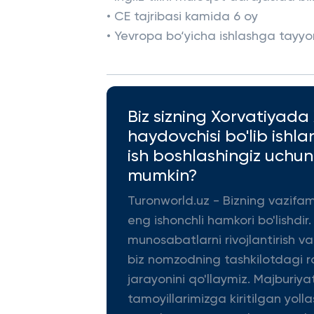
• CE tajribasi kamida 6 oy
• Yevropa bo‘yicha ishlashga tayyor
Biz sizning Xorvatiyad
haydovchisi bo'lib ishl
ish boshlashingiz uchu
mumkin?
Turonworld.uz - Bizning vazifa
eng ishonchli hamkori bo'lishdir.
munosabatlarni rivojlantirish v
biz nomzodning tashkilotdagi ro
jarayonini qo'llaymiz. Majburiya
tamoyillarimizga kiritilgan yolla