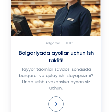
Bolgariya
TOP:
Bolgariyada ayollar uchun ish
taklifi!
Tayyor taomlar savdosi sohasida
barqaror va qulay ish izlayapsizmi?
Unda ushbu vakansiya aynan siz
uchun.