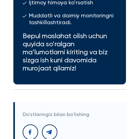
Ijtimoy himoya ko’rsatish
Muddatli va doimiy monitoringni
tashkillashtiradi.
Bepul maslahat olish uchun
quyida so’ralgan
ma’lumotlarni kiriting va biz
sizga ish kuni davomida
murojaat qilamiz!
Do'stlaringiz bilan bo'lishing