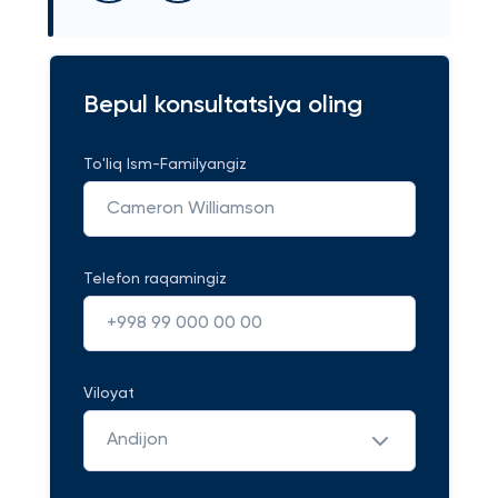
Bepul konsultatsiya oling
To'liq Ism-Familyangiz
Telefon raqamingiz
Viloyat
Andijon