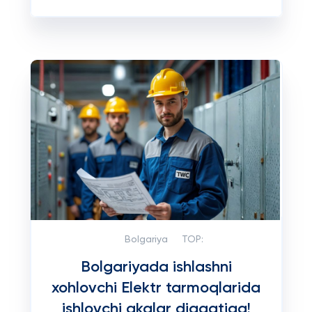
Bolgariya
TOP:
Bolgariyada ishlashni
xohlovchi Elektr tarmoqlarida
ishlovchi akalar diqqatiga!