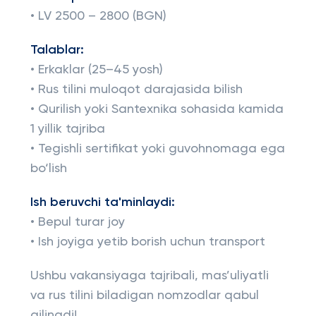
• LV 2500 – 2800 (BGN)
Talablar:
• Erkaklar (25–45 yosh)
• Rus tilini muloqot darajasida bilish
• Qurilish yoki Santexnika sohasida kamida
1 yillik tajriba
• Tegishli sertifikat yoki guvohnomaga ega
bo‘lish
Ish beruvchi ta'minlaydi:
• Bepul turar joy
• Ish joyiga yetib borish uchun transport
Ushbu vakansiyaga tajribali, mas’uliyatli
va rus tilini biladigan nomzodlar qabul
qilinadi!