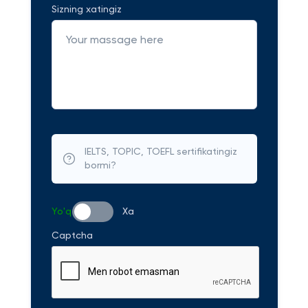
Sizning xatingiz
IELTS, TOPIC, TOEFL sertifikatingiz
bormi?
Yo'q
Xa
Captcha