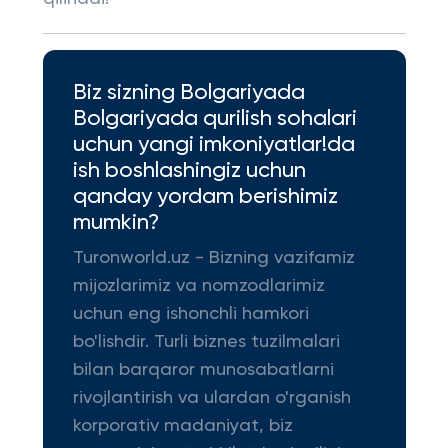
Biz sizning Bolgariyada
Bolgariyada qurilish sohalari
uchun yangi imkoniyatlar!da
ish boshlashingiz uchun
qanday yordam berishimiz
mumkin?
Turonworld.uz - Bizning vazifamiz
mijozlarimiz va nomzodlarimiz
uchun eng ishonchli hamkori
bo'lishdir. Turli biznes tuzilmalari
bilan barqaror munosabatlarni
rivojlantirish va ulardan o'rganish
korporativ madaniyat, biz