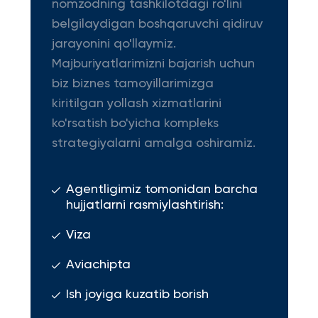
nomzodning tashkilotdagi ro'lini
belgilaydigan boshqaruvchi qidiruv
jarayonini qo'llaymiz.
Majburiyatlarimizni bajarish uchun
biz biznes tamoyillarimizga
kiritilgan yollash xizmatlarini
ko'rsatish bo'yicha kompleks
strategiyalarni amalga oshiramiz.
Agentligimiz tomonidan barcha
hujjatlarni rasmiylashtirish:
Viza
Aviachipta
Ish joyiga kuzatib borish