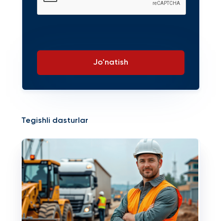
Jo'natish
Tegishli dasturlar