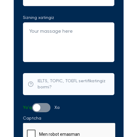
Sizning xatingiz
IELTS, TOPIC, TOEFL sertifikatingiz
bormi?
Yo'q
Xa
Captcha