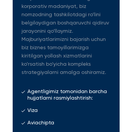
korporativ madaniyat, biz
nomzodning tashkilotdagi ro'lini
belgilaydigan boshqaruvchi qidiruv
jarayonini qo'llaymiz.
Majburiyatlarimizni bajarish uchun
biz biznes tamoyillarimizga
kiritilgan yollash xizmatlarini
ko'rsatish bo'yicha kompleks
strategiyalarni amalga oshiramiz.
Agentligimiz tomonidan barcha
hujjatlarni rasmiylashtirish:
Viza
Aviachipta