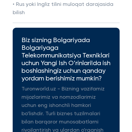
• Rus yoki Ingliz tilini muloqat darajasida
bilish
Biz sizning Bolgariyada
Bolgariyaga
Telekommunikatsiya Texniklari
uchun Yangi Ish O‘rinlari!da ish
boshlashingiz uchun qanday
yordam berishimiz mumkin?
Turonworld.uz - Bizning vazifamiz
mijozlarimiz va nomzodlarimiz
uchun eng ishonchli hamkori
bo'lishdir. Turli biznes tuzilmalari
bilan barqaror munosabatlarni
rivojlantirish va ulardan o'rganish