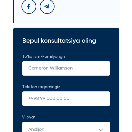
Bepul konsultatsiya oling
To'liq Ism-Familyangiz
Telefon raqamingiz
Viloyat
Andijon