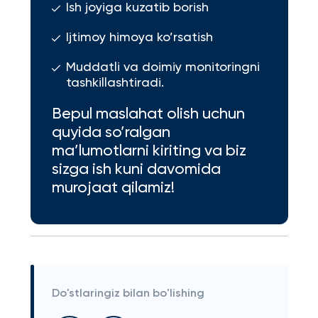
Ish joyiga kuzatib borish
Ijtimoy himoya ko’rsatish
Muddatli va doimiy monitoringni
tashkillashtiradi.
Bepul maslahat olish uchun
quyida so’ralgan
ma’lumotlarni kiriting va biz
sizga ish kuni davomida
murojaat qilamiz!
Do'stlaringiz bilan bo'lishing