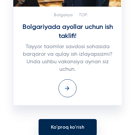
Bolgariya
TOP:
Bolgariyada ayollar uchun ish
taklifi!
Tayyor taomlar savdosi sohasida
barqaror va qulay ish izlayapsizmi?
Unda ushbu vakansiya aynan siz
uchun.
Ko'proq ko'rish