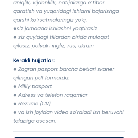
aniqlik, vijdonlilik, natijalarga e’tibor
qaratish va yuqoridagi ishlarni bajarishga
qarshi ko‘rsatmalaringiz yo‘q.
●siz jamoada ishlashni yoqtirasiz
● siz quyidagi tillardan birida muloqot
qilasiz: polyak, ingliz, rus, ukrain
Kerakli hujjatlar:
● Zagran pasport barcha betlari skaner
qilingan pdf formatda.
● Milliy pasport
● Adress va telefon raqamlar
● Rezume (CV)
● va ish joyidan video so`raladi ish beruvchi
talabiga asosan.