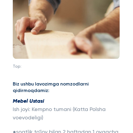
Top:
Biz ushbu lavozimga nomzodlarni
qidirmoqdamiz:
Mebel Ustasi
Ish joyi: Kempno tumani (Katta Polsha
voevodeligi)
●soatlik to'lov bilan 2 haftadan 1 oygacha