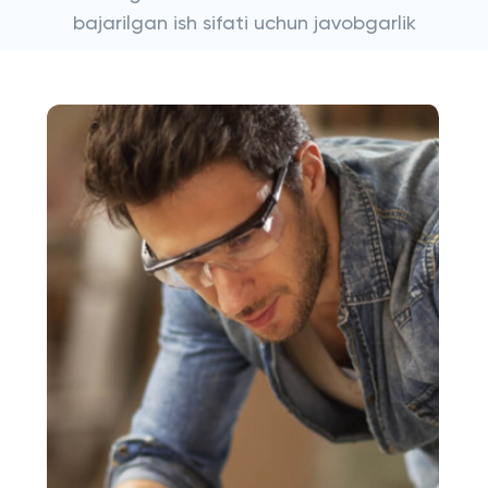
bajarilgan ish sifati uchun javobgarlik