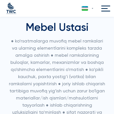
Mebel Ustasi
● ko'rsatmalarga muvofiq mebel ramkalari
va ularning elementlarini kompleks tarzda
amalga oshirish ● mebel ramkalarining
buloqlar, kamarlar, mexanizmlar va boshqa
qo'shimcha elementlarini o'rnatish ● ko‘pikli
kauchuk, paxta yostig‘i (vatka) bilan
ramkalarni yopishtirish ● joriy ishlab chiqarish
tartibiga muvofiq yig'ish uchun zarur bo'lgan
materiallar/ish qismlari/mahsulotlarni
tayyorlash ● ishlab chiqarishning
uzluksizligini ta'minlash ● sifat nazorati va