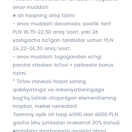
sinov muddati
● ish haqining aniq tizimi
- sinov muddati davomida: soatlik tarif
PLN 18,75-22,50 aniq/soat. yoki 26
yoshgacha bo'lgan talabalar uchun: PLN
24,22-26,30 aniq/soat.
- sinov muddati tugagandan so'ng:
parcha stavkasi to'lovi + jozibador bonus
tizimi
* To'lov stavkasi faqat sizning
qobiliyatingiz va imkoniyatlaringizga
bog'liq (ishlab chiqarilgan elementlarning
miqdori, mebel ramkalari)
Taxminiy oylik ish haqi 4000 dan 6000 PLN
gacha (shu jumladan maksimal 20% bonus)
●topshiriq shartnomasi asosida ishga