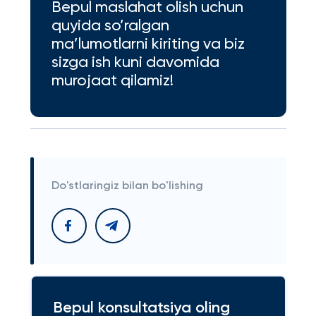
Bepul maslahat olish uchun
quyida so’ralgan
ma’lumotlarni kiriting va biz
sizga ish kuni davomida
murojaat qilamiz!
Do'stlaringiz bilan bo'lishing
Bepul konsultatsiya oling