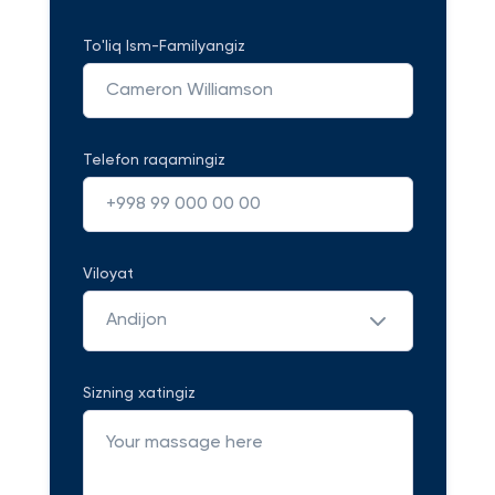
To'liq Ism-Familyangiz
Telefon raqamingiz
Viloyat
Andijon
Sizning xatingiz