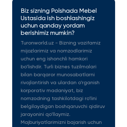
Biz sizning Polshada Mebel
Ustasida ish boshlashingiz
uchun qanday yordam
berishimiz mumkin?
Turonworld.uz - Bizning vazifamiz
mijozlarimiz va nomzodlarimiz
uchun eng ishonchli hamkori
bo'lishdir. Turli biznes tuzilmalari
bilan barqaror munosabatlarni
rivojlantirish va ulardan o'rganish
korporativ madaniyat, biz
nomzodning tashkilotdagi ro'lini
belgilaydigan boshqaruvchi qidiruv
jarayonini qo'llaymiz.
Majburiyatlarimizni bajarish uchun