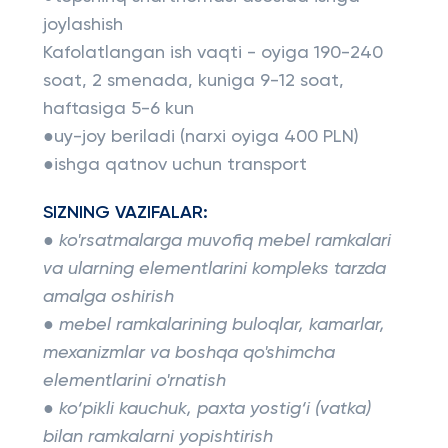
joylashish
Kafolatlangan ish vaqti - oyiga 190-240
soat, 2 smenada, kuniga 9-12 soat,
haftasiga 5-6 kun
●uy-joy beriladi (narxi oyiga 400 PLN)
●ishga qatnov uchun transport
SIZNING VAZIFALAR:
● ko'rsatmalarga muvofiq mebel ramkalari
va ularning elementlarini kompleks tarzda
amalga oshirish
● mebel ramkalarining buloqlar, kamarlar,
mexanizmlar va boshqa qo'shimcha
elementlarini o'rnatish
● ko‘pikli kauchuk, paxta yostig‘i (vatka)
bilan ramkalarni yopishtirish