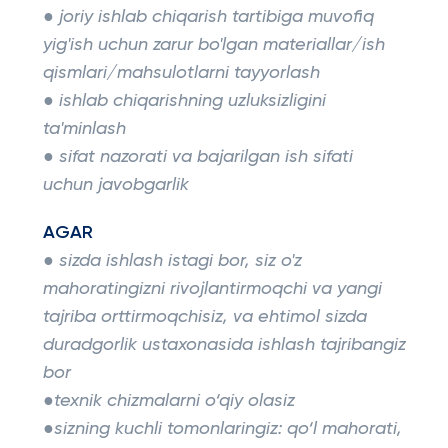
● joriy ishlab chiqarish tartibiga muvofiq
yig'ish uchun zarur bo'lgan materiallar/ish
qismlari/mahsulotlarni tayyorlash
● ishlab chiqarishning uzluksizligini
ta'minlash
● sifat nazorati va bajarilgan ish sifati
uchun javobgarlik
AGAR
● sizda ishlash istagi bor, siz o'z
mahoratingizni rivojlantirmoqchi va yangi
tajriba orttirmoqchisiz, va ehtimol sizda
duradgorlik ustaxonasida ishlash tajribangiz
bor
●texnik chizmalarni o‘qiy olasiz
●sizning kuchli tomonlaringiz: qo‘l mahorati,