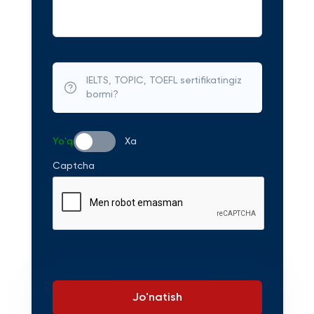
IELTS, TOPIC, TOEFL sertifikatingiz
bormi?
Yo'q
Xa
Captcha
Jo'natish