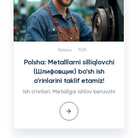
Polsha
TOP:
Polsha: Metalllarni silliqlovchi
(Шлифовщик) bo'sh ish
o'rinlarini taklif etamiz!
Ish o'rinlari: Metallga ishlov beruvchi