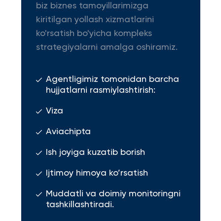
biz biznes tamoyillarimizga
kiritilgan yollash xizmatlarini
ko'rsatish bo'yicha kompleks
strategiyalarni amalga oshiramiz.
Agentligimiz tomonidan barcha
hujjatlarni rasmiylashtirish:
Viza
Aviachipta
Ish joyiga kuzatib borish
Ijtimoy himoya ko’rsatish
Muddatli va doimiy monitoringni
tashkillashtiradi.