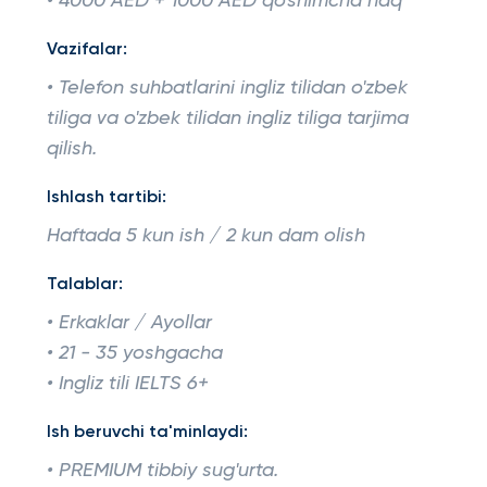
• 4000 AED + 1000 AED qo'shimcha haq
Vazifalar:
• Telefon suhbatlarini ingliz tilidan o'zbek
tiliga va o'zbek tilidan ingliz tiliga tarjima
qilish.
Ishlash tartibi:
Haftada 5 kun ish / 2 kun dam olish
Talablar:
• Erkaklar / Ayollar
• 21 - 35 yoshgacha
• Ingliz tili IELTS 6+
Ish beruvchi ta'minlaydi:
• PREMIUM tibbiy sug'urta.