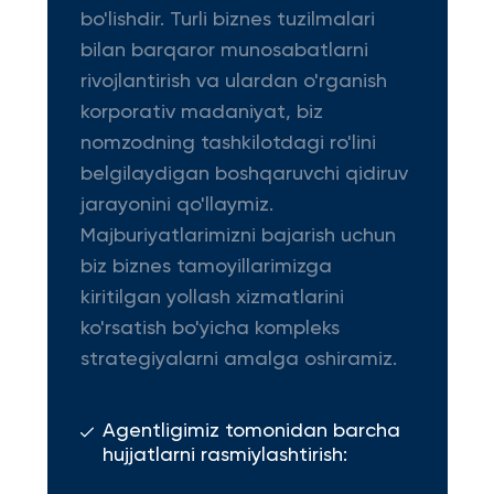
bo'lishdir. Turli biznes tuzilmalari
bilan barqaror munosabatlarni
rivojlantirish va ulardan o'rganish
korporativ madaniyat, biz
nomzodning tashkilotdagi ro'lini
belgilaydigan boshqaruvchi qidiruv
jarayonini qo'llaymiz.
Majburiyatlarimizni bajarish uchun
biz biznes tamoyillarimizga
kiritilgan yollash xizmatlarini
ko'rsatish bo'yicha kompleks
strategiyalarni amalga oshiramiz.
Agentligimiz tomonidan barcha
hujjatlarni rasmiylashtirish: