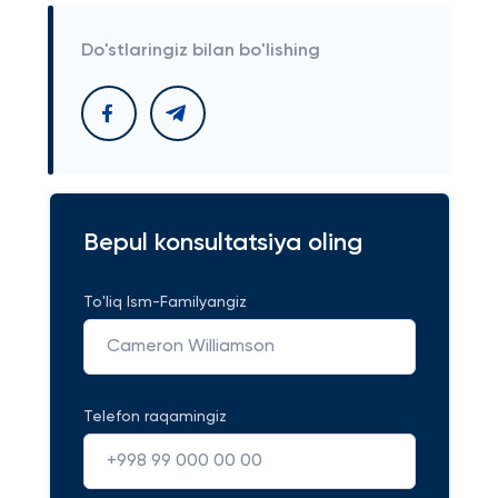
Do'stlaringiz bilan bo'lishing
Bepul konsultatsiya oling
To'liq Ism-Familyangiz
Telefon raqamingiz