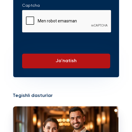
Captcha
Jo'natish
Tegishli dasturlar