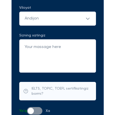
Viloyat
Andijon
Sizning xatingiz
IELTS, TOPIC, TOEFL sertifikatingiz
bormi?
Yo'q
Xa