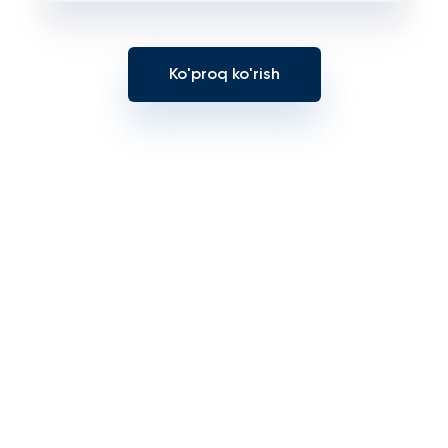
Ko'proq ko'rish