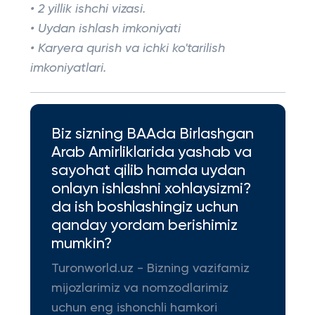
• 2 yillik ishchi vizasi.
• Uydan ishlash imkoniyati
• Karyera qurish va ichki ko'tarilish
imkoniyatlari.
Biz sizning BAAda Birlashgan
Arab Amirliklarida yashab va
sayohat qilib hamda uydan
onlayn ishlashni xohlaysizmi?
da ish boshlashingiz uchun
qanday yordam berishimiz
mumkin?
Turonworld.uz - Bizning vazifamiz
mijozlarimiz va nomzodlarimiz
uchun eng ishonchli hamkori