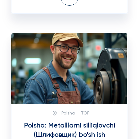
Polsha
TOP:
Polsha: Metalllarni silliqlovchi
(Шлифовщик) bo'sh ish