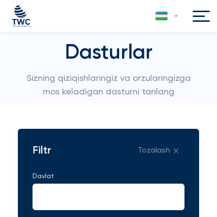
Dasturlar
Sizning qiziqishlaringiz va orzularingizga
mos keladigan dasturni tanlang
Filtr
Tozalash
Davlat