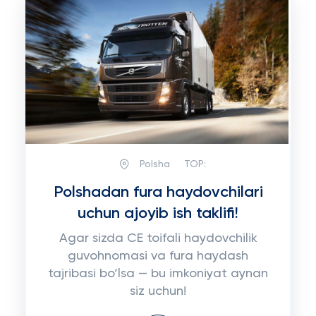
Polsha
TOP:
Polshadan fura haydovchilari
uchun ajoyib ish taklifi!
Agar sizda CE toifali haydovchilik
guvohnomasi va fura haydash
tajribasi bo‘lsa — bu imkoniyat aynan
siz uchun!