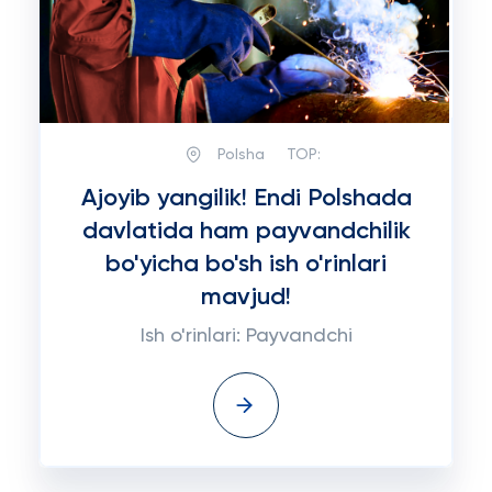
Polsha
TOP:
Ajoyib yangilik! Endi Polshada
davlatida ham payvandchilik
bo'yicha bo'sh ish o'rinlari
mavjud!
Ish o'rinlari: Payvandchi