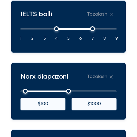
IELTS balli
Tozalash
1
2
3
4
5
6
7
8
9
Narx diapazoni
Tozalash
$100
$1000