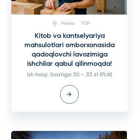
Polsha
TOP:
Kitob va kantselyariya
mahsulotlari omborxonasida
qadoqlovchi lavozimiga
ishchilar qabul qilinmoqda!
Ish haqi: Soatiga 30 – 33 zł (PLN)