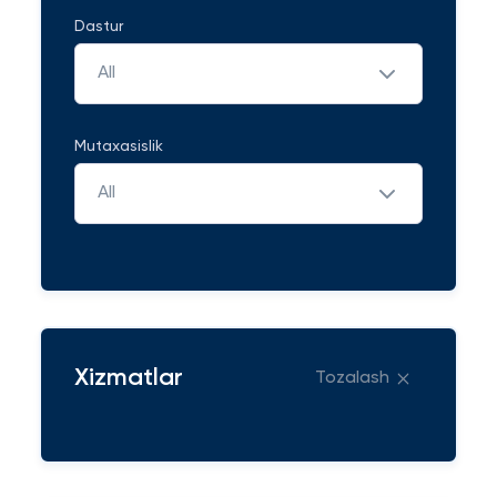
Dastur
All
Mutaxasislik
All
Xizmatlar
Tozalash