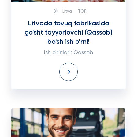
Litva
TOP:
Litvada tovuq fabrikasida
go'sht tayyorlovchi (Qassob)
bo'sh ish o'rni!
Ish o'rinlari: Qassob