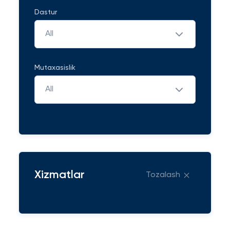
Dastur
All
Mutaxasislik
All
Xizmatlar
Tozalash