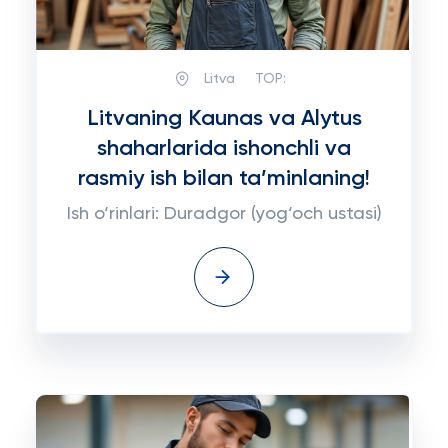
Litva
TOP:
Litvaning Kaunas va Alytus
shaharlarida ishonchli va
rasmiy ish bilan ta’minlaning!
Ish o‘rinlari: Duradgor (yog‘och ustasi)