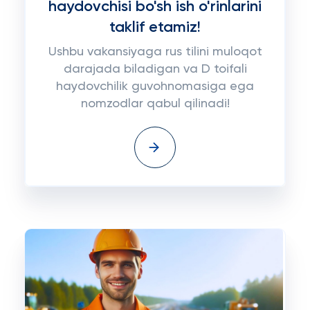
haydovchisi bo'sh ish o'rinlarini
taklif etamiz!
Ushbu vakansiyaga rus tilini muloqot
darajada biladigan va D toifali
haydovchilik guvohnomasiga ega
nomzodlar qabul qilinadi!