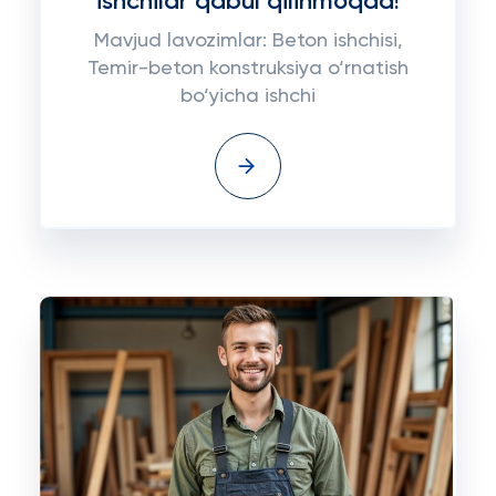
ishchilar qabul qilinmoqda!
Mavjud lavozimlar: Beton ishchisi,
Temir-beton konstruksiya o‘rnatish
bo‘yicha ishchi