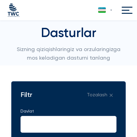
Dasturlar
Sizning qiziqishlaringiz va orzularingizga
mos keladigan dasturni tanlang
Filtr
Tozalash
Davlat