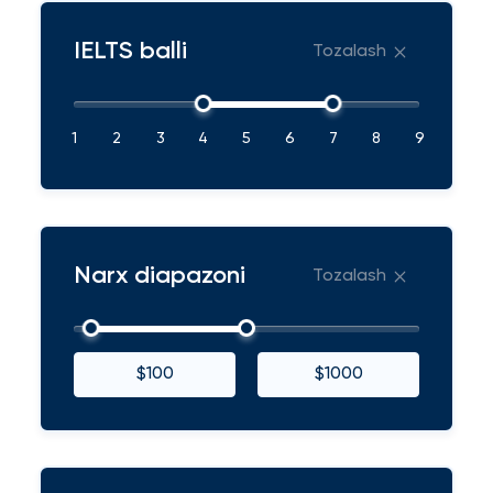
IELTS balli
Tozalash
1
2
3
4
5
6
7
8
9
Narx diapazoni
Tozalash
$100
$1000