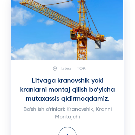
Litva
TOP:
Litvaga kranovshik yoki
kranlarni montaj qilish bo‘yicha
mutaxassis qidirmoqdamiz.
Bo'sh ish o'rinlari: Kranovshik, Kranni
Montajchi