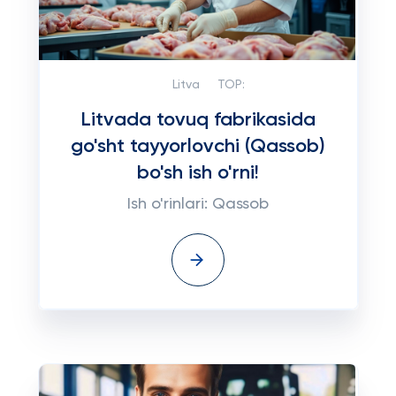
Litva
TOP:
Litvada tovuq fabrikasida
go'sht tayyorlovchi (Qassob)
bo'sh ish o'rni!
Ish o'rinlari: Qassob