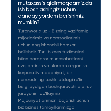
mutaxassis qidirmoqdamiz.da
ish boshlashingiz uchun
qanday yordam berishimiz
mumkin?
Turonworld.uz - Bizning vazifamiz
mijozlarimiz va nomzodlarimiz
uchun eng ishonchli hamkori
bo'lishdir. Turli biznes tuzilmalari
bilan barqaror munosabatlarni
rivojlantirish va ulardan o'rganish
korporativ madaniyat, biz
nomzodning tashkilotdagi ro'lini
belgilaydigan boshqaruvchi qidiruv
jarayonini qo'llaymiz.
Majburiyatlarimizni bajarish uchun
biz biznes tamoyillarimizga