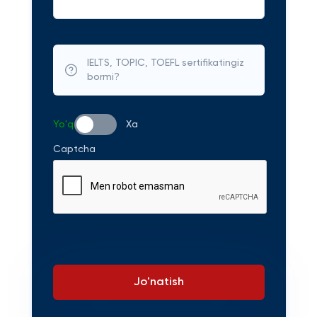
IELTS, TOPIC, TOEFL sertifikatingiz
bormi?
Yo'q
Xa
Captcha
Jo'natish