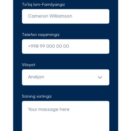
To'liq Ism-Familyangiz
Telefon raqamingiz
Viloyat
Andijon
Sizning xatingiz