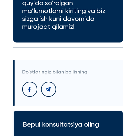
quyida so’ralgan
ma’lumotlarni kiriting va biz
sizga ish kuni davomida
murojaat qilamiz!
Do'stlaringiz bilan bo'lishing
Bepul konsultatsiya oling