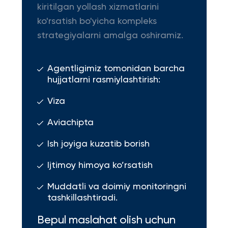
kiritilgan yollash xizmatlarini
ko'rsatish bo'yicha kompleks
strategiyalarni amalga oshiramiz.
Agentligimiz tomonidan barcha
hujjatlarni rasmiylashtirish:
Viza
Aviachipta
Ish joyiga kuzatib borish
Ijtimoy himoya ko’rsatish
Muddatli va doimiy monitoringni
tashkillashtiradi.
Bepul maslahat olish uchun