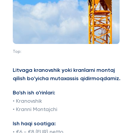
Top:
Litvaga kranovshik yoki kranlarni montaj
qilish bo‘yicha mutaxassis qidirmoqdamiz.
Bo'sh ish o'rinlari:
• Kranovshik
• Kranni Montajchi
Ish haqi soatiga:
• €6 - €8 (EUR) netto