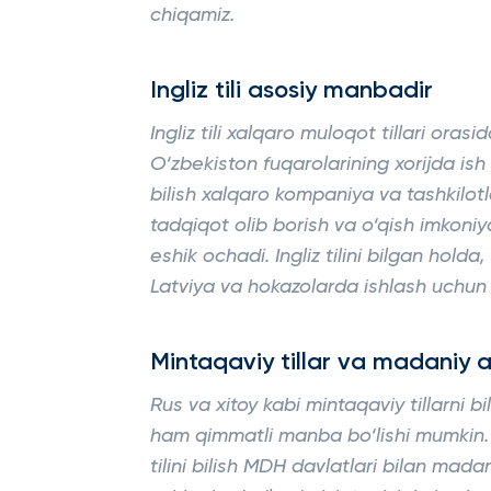
chiqamiz.
Ingliz tili asosiy manbadir
Ingliz tili xalqaro muloqot tillari orasi
O‘zbekiston fuqarolarining xorijda ish t
bilish xalqaro kompaniya va tashkilot
tadqiqot olib borish va o‘qish imkoni
eshik ochadi. Ingliz tilini bilgan hold
Latviya va hokazolarda ishlash uchun
Mintaqaviy tillar va madaniy 
Rus va xitoy kabi mintaqaviy tillarni b
ham qimmatli manba bo‘lishi mumkin. 
tilini bilish MDH davlatlari bilan mad