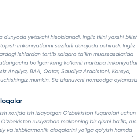
da dunyoda yetakchi hisoblanadi. Ingliz tilini yaxshi bilis
opish imkoniyatlarini sezilarli darajada oshiradi. Ingliz t
lardagi ishlardan tortib xalqaro ta’lim muassasalarida
yatlarigacha bo‘lgan keng ko‘lamli martaba imkoniyatla
a, siz Angliya, BAA, Qatar, Saudiya Arabistoni, Koreya,
 uchishingiz mumkin. Siz izlanuvchi nomzodga aylanasiz
aloqalar
ilish xorijda ish izlayotgan O‘zbekiston fuqarolari uchun
O‘zbekiston rusiyzabon makonning bir qismi bo‘lib, rus
aniy va ishbilarmonlik aloqalarini yo‘lga qo‘yish hamda