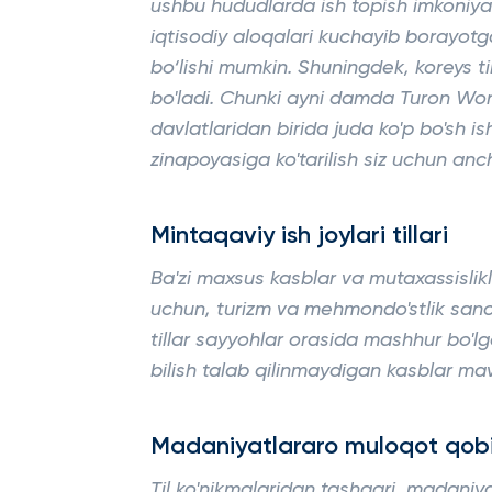
ushbu hududlarda ish topish imkoniyati
iqtisodiy aloqalari kuchayib borayotga
bo‘lishi mumkin. Shuningdek, koreys tili
bo'ladi. Chunki ayni damda Turon Wo
davlatlaridan birida juda ko'p bo'sh is
zinapoyasiga ko'tarilish siz uchun anc
Mintaqaviy ish joylari tillari
Ba'zi maxsus kasblar va mutaxassislikla
uchun, turizm va mehmondo'stlik sanoat
tillar sayyohlar orasida mashhur bo'lg
bilish talab qilinmaydigan kasblar ma
Madaniyatlararo muloqot qobil
Til ko'nikmalaridan tashqari, madaniyat