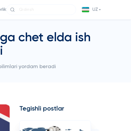
lik
UZ
iga chet elda ish
i
bilimlari yordam beradi
Tegishli postlar