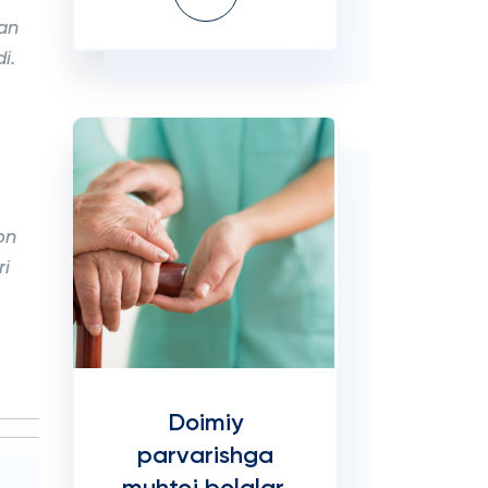
lan
i.
on
ri
Doimiy
parvarishga