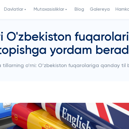
Davlatlar
Mutaxasisliklar
Blog
Galereya
Hamkor
ari O'zbekiston fuqarolar
topishga yordam berad
 tillarning o‘rni: O‘zbekiston fuqarolariga qanday til 