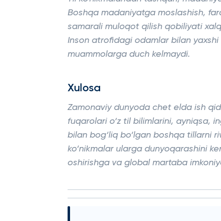
Boshqa madaniyatga moslashish, farqlar
samarali muloqot qilish qobiliyati xa
Inson atrofidagi odamlar bilan yaxsh
muammolarga duch kelmaydi.
Xulosa
Zamonaviy dunyoda chet elda ish qidir
fuqarolari o‘z til bilimlarini, ayniqsa, i
bilan bog‘liq bo‘lgan boshqa tillarni ri
ko‘nikmalar ularga dunyoqarashini ken
oshirishga va global martaba imkoniya