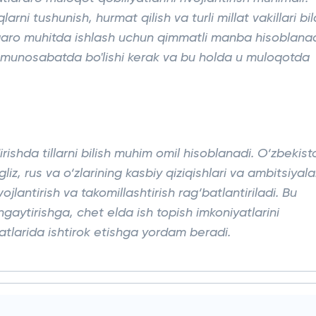
ni tushunish, hurmat qilish va turli millat vakillari bi
lqaro muhitda ishlash uchun qimmatli manba hisoblanad
i munosabatda bo'lishi kerak va bu holda u muloqotda
ishda tillarni bilish muhim omil hisoblanadi. O‘zbekist
ngliz, rus va o‘zlarining kasbiy qiziqishlari va ambitsiyala
vojlantirish va takomillashtirish rag‘batlantiriladi. Bu
gaytirishga, chet elda ish topish imkoniyatlarini
tlarida ishtirok etishga yordam beradi.