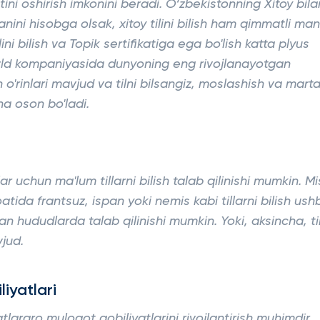
ni oshirish imkonini beradi. O‘zbekistonning Xitoy bila
nini hisobga olsak, xitoy tilini bilish ham qimmatli ma
ni bilish va Topik sertifikatiga ega bo'lish katta plyus
rld kompaniyasida dunyoning eng rivojlanayotgan
h o'rinlari mavjud va tilni bilsangiz, moslashish va mart
ha oson bo'ladi.
r uchun ma'lum tillarni bilish talab qilinishi mumkin. Mi
ida frantsuz, ispan yoki nemis kabi tillarni bilish ush
an hududlarda talab qilinishi mumkin. Yoki, aksincha, ti
vjud.
iyatlari
lararo muloqot qobiliyatlarini rivojlantirish muhimdir.