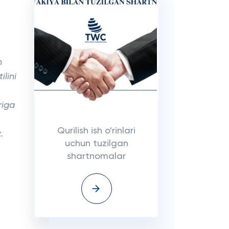
h
ilini
riga
Qurilish ish o'rinlari
.
uchun tuzilgan
shartnomalar