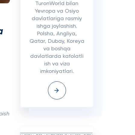
TuronWorld bilan
Yevropa va Osiyo
davlatlariga rasmiy
ishga joylashish.
a
Polsha, Angliya,
Qatar, Dubay, Koreya
va boshqa
davlatlarda kafolatli
ish va viza
imkoniyatlari.
opish