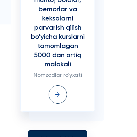
muhtoj bolalar,
bemorlar va
keksalarni
parvarish qilish
bo‘yicha kurslarni
tamomlagan
5000 dan ortiq
malakali
Nomzodlar ro'yxati