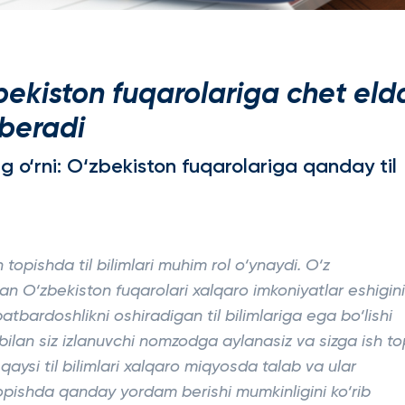
'zbekiston fuqarolariga chet eld
 beradi
ng o‘rni: O‘zbekiston fuqarolariga qanday til
opishda til bilimlari muhim rol o‘ynaydi. O‘z
n O‘zbekiston fuqarolari xalqaro imkoniyatlar eshigini
ardoshlikni oshiradigan til bilimlariga ega bo‘lishi
si bilan siz izlanuvchi nomzodga aylanasiz va sizga ish t
aysi til bilimlari xalqaro miqyosda talab va ular
topishda qanday yordam berishi mumkinligini ko‘rib