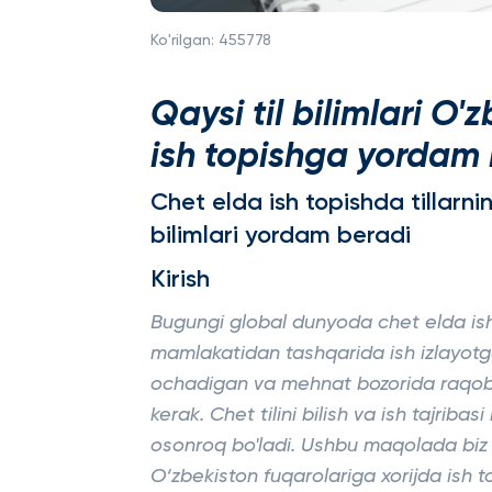
Ko'rilgan:
455778
Qaysi til bilimlari O
ish topishga yordam
Chet elda ish topishda tillarni
bilimlari yordam beradi
Kirish
Bugungi global dunyoda chet elda ish t
mamlakatidan tashqarida ish izlayotga
ochadigan va mehnat bozorida raqobatb
kerak. Chet tilini bilish va ish tajriba
osonroq bo'ladi. Ushbu maqolada biz q
O‘zbekiston fuqarolariga xorijda ish 