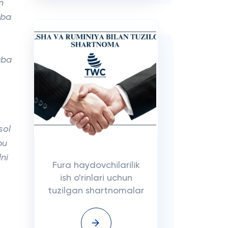
n
nba
aba
sol
bu
lni
Fura haydovchilarilik
ish o'rinlari uchun
tuzilgan shartnomalar