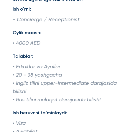
lavozimiga ishga taklif etamiz.
Ish o'rni:
- Concierge / Receptionist
Oylik maosh:
• 4000 AED
Talablar:
• Erkaklar va Ayollar
• 20 - 38 yoshgacha
• Ingliz tilini upper-intermediate darajasida
bilish!
• Rus tilini muloqot darajasida bilish!
Ish beruvchi ta'minlaydi:
• Viza
• Aviabilet