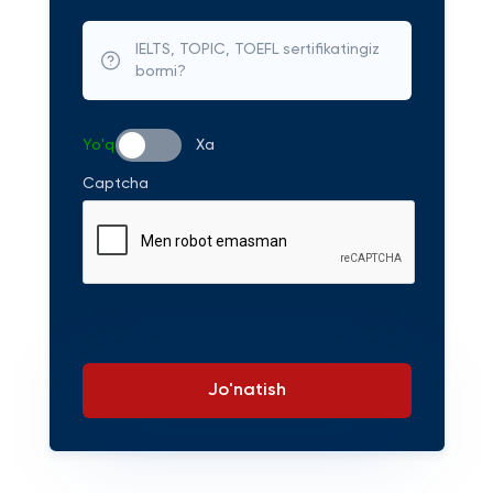
IELTS, TOPIC, TOEFL sertifikatingiz
bormi?
Yo'q
Xa
Captcha
Jo'natish