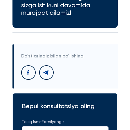
sizga ish kuni davomida
murojaat qilamiz!
Do'stlaringiz bilan bo'lishing
Bepul konsultatsiya oling
To'liq Ism-Familyangiz