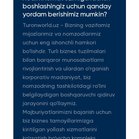
boshlashingiz uchun qanday
yordam berishimiz mumkin?
Turonworld.uz - Bizning vazifamiz
mijozlarimiz va nomzodlarimiz
uchun eng ishonchli hamkori
bo'lishdir. Turli biznes tuzilmalari
bilan barqaror munosabatlarni
rivojlantirish va ulardan o'rganish
korporativ madaniyat, biz
nomzodning tashkilotdagi ro'lini
belgilaydigan boshqaruvchi qidiruv
jarayonini qo'llaymiz.
Majburiyatlarimizni bajarish uchun
biz biznes tamoyillarimizga
kiritilgan yollash xizmatlarini
ko'rsatish bo'yicha kompleks