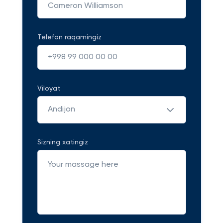
Telefon raqamingiz
Viloyat
Andijon
Sizning xatingiz