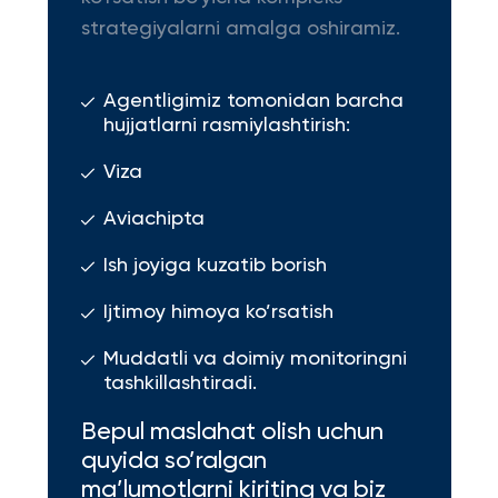
strategiyalarni amalga oshiramiz.
Agentligimiz tomonidan barcha
hujjatlarni rasmiylashtirish:
Viza
Aviachipta
Ish joyiga kuzatib borish
Ijtimoy himoya ko’rsatish
Muddatli va doimiy monitoringni
tashkillashtiradi.
Bepul maslahat olish uchun
quyida so’ralgan
ma’lumotlarni kiriting va biz