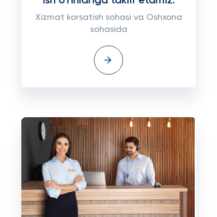
ish o'rinlariga taklif etamiz.
Xizmat korsatish sohasi va Oshxona
sohasida