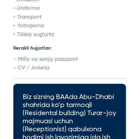
• Uniforma
• Transport
• Yotoqxona
• Tibbiy sug'urta
Kerakli hujjatlar:
- Milliy va xorijiy passport
- CV / Anketa
Biz sizning BAAda Abu-Dhabi
shahrida ko’p tarmoqli
(Residental building) Turar-joy
majmuasi uchun
(Receptionist) qabulxona
hodimi ish lavozimiga ida ish