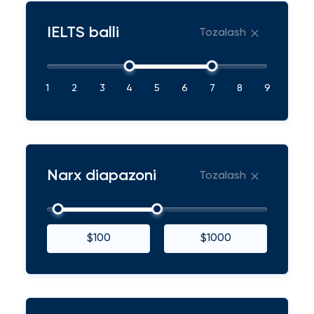
IELTS balli
Tozalash
1
2
3
4
5
6
7
8
9
Narx diapazoni
Tozalash
$100
$1000