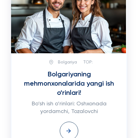
Bolgariya
TOP:
Bolgariyaning
mehmonxonalarida yangi ish
o‘rinlari!
Bo‘sh ish o‘rinlari: Oshxonada
yordamchi, Tozalovchi