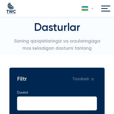
Dasturlar
Sizning qiziqishlaringiz va orzularingizga
mos keladigan dasturni tanlang
Filtr
Tozalash
Davlat