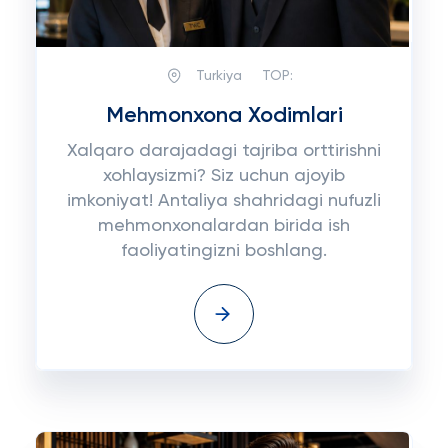
Turkiya
TOP:
Mehmonxona Xodimlari
Xalqaro darajadagi tajriba orttirishni
xohlaysizmi? Siz uchun ajoyib
imkoniyat! Antaliya shahridagi nufuzli
mehmonxonalardan birida ish
faoliyatingizni boshlang.