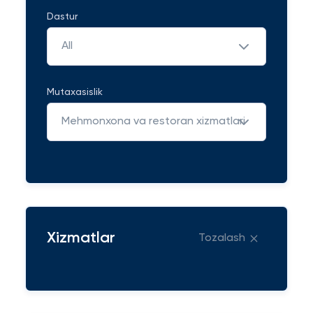
Dastur
All
Mutaxasislik
Mehmonxona va restoran xizmatlari
Xizmatlar
Tozalash