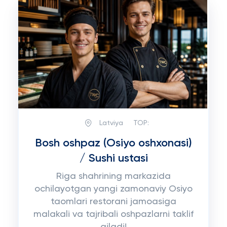
Latviya
TOP:
Bosh oshpaz (Osiyo oshxonasi)
/ Sushi ustasi
Riga shahrining markazida
ochilayotgan yangi zamonaviy Osiyo
taomlari restorani jamoasiga
malakali va tajribali oshpazlarni taklif