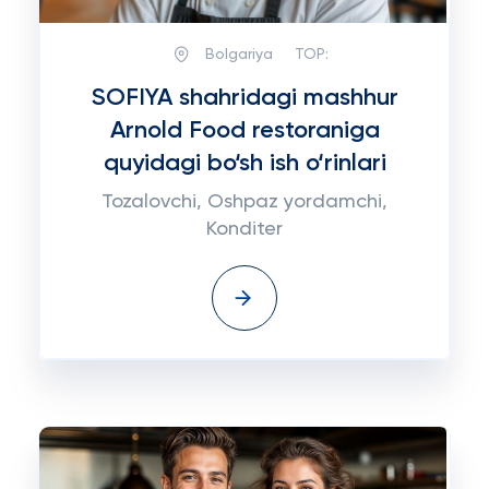
Bolgariya
TOP:
SOFIYA shahridagi mashhur
Arnold Food restoraniga
quyidagi bo‘sh ish o‘rinlari
Tozalovchi, Oshpaz yordamchi,
Konditer