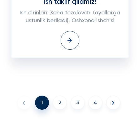
ish taklif qilamiz!
Ish o‘rinlari: Xona tozalovchi (ayollarga
ustunlik beriladi), Oshxona ishchisi
1
2
3
4