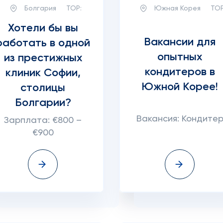
Болгария
TOP:
Южная Корея
TOP
Хотели бы вы
Вакансии для
работать в одной
опытных
из престижных
кондитеров в
клиник Софии,
Южной Корее!
столицы
Болгарии?
Вакансия: Кондите
Зарплата: €800 –
€900