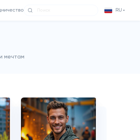
дничество
RU
и мечтам