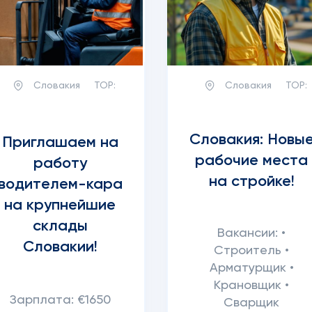
Словакия
TOP:
Словакия
TOP:
Словакия: Новы
Приглашаем на
рабочие места
работу
на стройке!
водителем-кара
на крупнейшие
склады
Вакансии: •
Словакии!
Строитель •
Арматурщик •
Крановщик •
Зарплата: €1650
Сварщик