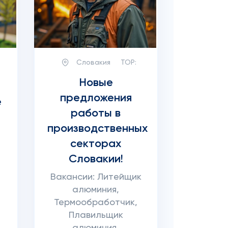
Словакия
TOP:
Новые
предложения
е
работы в
производственных
секторах
Словакии!
Вакансии: Литейщик
алюминия,
Термообработчик,
Плавильщик