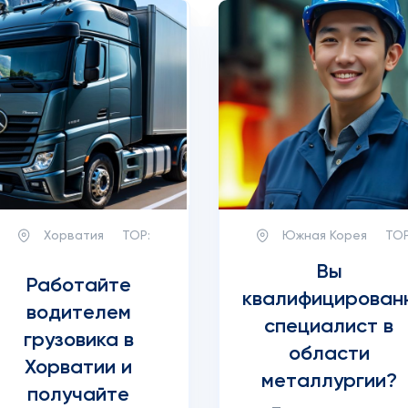
Хорватия
TOP:
Южная Корея
TOP
Вы
Работайте
квалифицирован
водителем
специалист в
грузовика в
области
Хорватии и
металлургии?
получайте