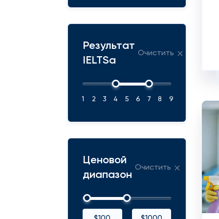
Результат
Очистить
IELTSа
1
2
3
4
5
6
7
8
9
Ценовой
Очистить
диапазон
$100
$1000