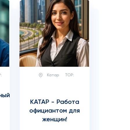
:
Катар
TOP:
ный
КАТАР - Работа
официантом для
женщин!