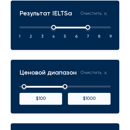
Результат IELTSа
Очистить
1
2
3
4
5
6
7
8
9
Ценовой диапазон
Очистить
$100
$1000