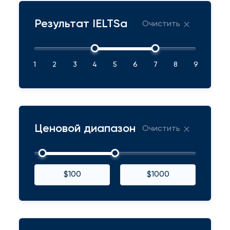
Результат IELTSа
Очистить
1
2
3
4
5
6
7
8
9
Ценовой диапазон
Очистить
$100
$1000