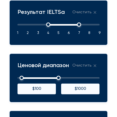
Результат IELTSа
Очистить
1
2
3
4
5
6
7
8
9
Ценовой диапазон
Очистить
$100
$1000